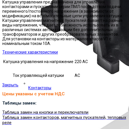
Катушка управления предназначена для управления
контакторами и пускателями серии ПМЛ посредством подачи
переменного/постоянного напряжения (в зависимости от
модификации) на вспомогательные цепи управления катушки.
Катушки управления магнитных пускателей бывают на разные
виды напряжения, что дает возможность использовать их в
различных системах автоматизации без дополнительных
трансформаторов и других преобразовательных элементов.
Для установки на контакторы из материалов класса V1 с
номинальным током 10А.
Технические характеристики
Катушка управления на напряжение
220 AC
Ток управляющей катушки
АС
Закрыть
Контакторы
Цены указаны с учетом НДС
Таблицы замен:
Таблица замен на кнопки и переключатели
Таблица замен контакторов, магнитных пускателей, тепловых
реле