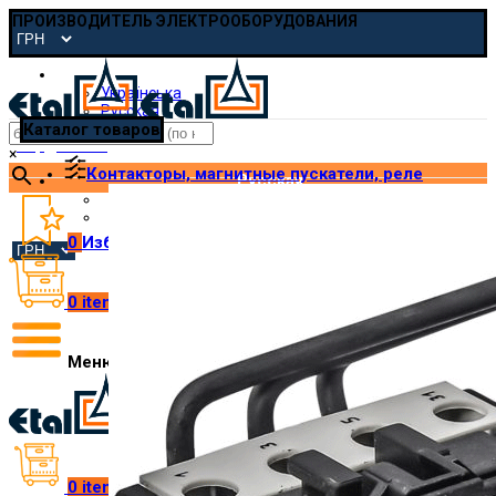
ПРОИЗВОДИТЕЛЬ ЭЛЕКТРООБОРУДОВАНИЯ
Русская
Українська
Русская
Каталог товаров
pmp@etal.ua
×
Контакторы, магнитные пускатели, реле
Русская
Українська
Русская
0
Избранное
0
items
/
₴
0.00
Меню
0
items
/
₴
0.00