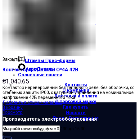
Световые индикаторы
Зуммеры
Электрощитовое оборудование
Трансформаторы
Корпуса
Печатные платы
Оборудование для лифтов
Закрыть
Штампы Прес-формы
АгроДеталь
Контактор ПМЛ-1100 О*4А 42В
Солнечные панели
₴
1,040.65
Контакты
Контактор нереверсивный без теплового реле, без оболочки, со
О компании
степенью защиты IP00, с катушкой управления на номинальное
Доставка и оплата
напряжение 42В переменного тока.
О торговой марке
Добавить в список желаний
Где купить
В корзину
Новости
Просмотр
Вход / Регистрация
Производитель электрооборудования
Мы работаем по будням с 07:30 до 16:30
×