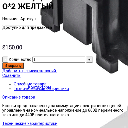
О*2 ЖЕЛТЫЙ
Наличие:
Артикул:
Есть на складе
ЭТАЛ0171963
Доступно для предзаказа
₴
150.00
Количество
В корзину
Добавить в список желаний
Сравнить
Описание товара
Контакторы
Технические характеристики
Описание товара
Кнопки предназначены для коммутации электрических цепей
управления на номинальное напряжение до 660В переменного
тока или до 440В постоянного тока.
Технические характеристики