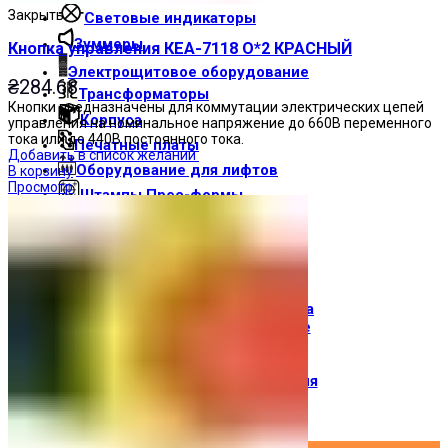
Закрыть
Световые индикаторы
Зуммеры
Кнопка управления КЕА-7118 О*2 КРАСНЫЙ
Электрощитовое оборудование
₴
284.68
Трансформаторы
Кнопки предназначены для коммутации электрических цепей
Корпуса
управления на номинальное напряжение до 660В переменного
тока или до 440В постоянного тока.
Печатные платы
Добавить в список желаний
Оборудование для лифтов
В корзину
Просмотр
Штампы Прес-формы
АгроДеталь
Солнечные панели
Контакты
О компании
Доставка и оплата
О торговой марке
Где купить
Новости
Вход / Регистрация
×