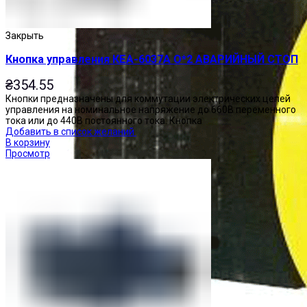
Закрыть
Кнопка управления КЕА-6037А О*2 АВАРИЙНЫЙ СТОП
₴
354.55
Кнопки предназначены для коммутации электрических цепей
управления на номинальное напряжение до 660В переменного
тока или до 440В постоянного тока. Кнопка
Добавить в список желаний
В корзину
Просмотр