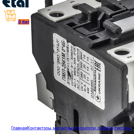
0
items
/
₴
0.00
Click to enlarge
Главная
Контакторы, магнитные пускатели, реле
Контакторы
К