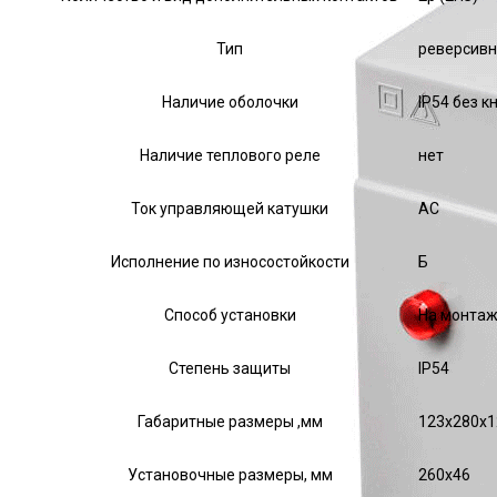
Тип
реверсив
Наличие оболочки
IP54 без к
Наличие теплового реле
нет
Ток управляющей катушки
АС
Исполнение по износостойкости
Б
Способ установки
На монтаж
Степень защиты
IP54
Габаритные размеры ,мм
123х280х1
Установочные размеры, мм
260х46