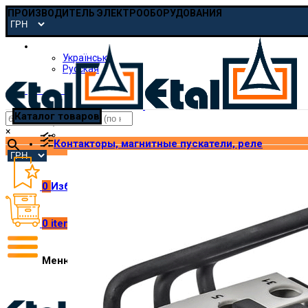
ПРОИЗВОДИТЕЛЬ ЭЛЕКТРООБОРУДОВАНИЯ
Русская
Українська
Русская
pmp@etal.ua
Каталог товаров
×
Контакторы, магнитные пускатели, реле
0
Избранное
0
items
/
₴
0.00
Меню