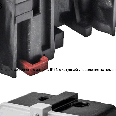
В
 кнопок, со степенью защиты IP54, с катушкой управления на ном