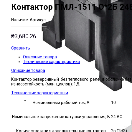
Контактор ПМЛ-1511 О*2Б 24
Наличие:
Артикул:
₴
3,680.26
Сравнить
Описание товара
Технические характеристики
Описание товара
Контактор реверсивный без теплового реле, в оболочке без
износостойкость (млн. циклов): 1,5.
Технические характеристики
Номинальный рабочий ток, А
10
Номинальное напряжение катушки управления, В
24 AC
Количество и вид дополнительных контактов
2р (2НЗ)