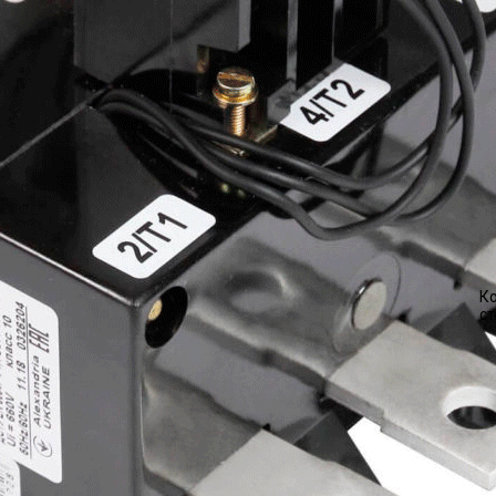
Ко
ст