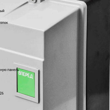
ный
нопок
ную панель
26