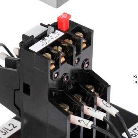
Ко
ст