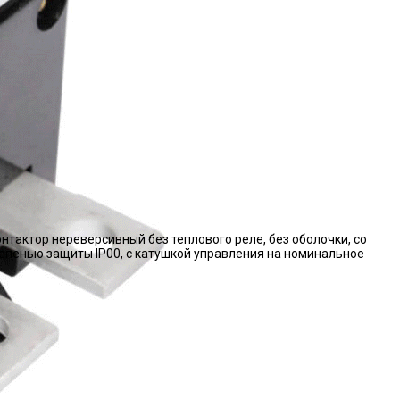
нтактор нереверсивный без теплового реле, без оболочки, со
епенью защиты IP00, с катушкой управления на номинальное