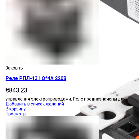
Закрыть
Реле РПЛ-131 О*4А 220В
₴
843.23
управления электроприводами. Реле предназначены для
Добавить в список желаний
В корзину
Просмотр