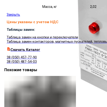
Масса, кг
2,02
Закрыть
Цены указаны с учетом НДС
Таблицы замен:
Таблица замен на кнопки и переключатели
Таблица замен контакторов, магнитных пускателей, теплов
Cкачать Каталог
38 (050) 457-77-90
38 (050) 487-54-03
Похожие товары