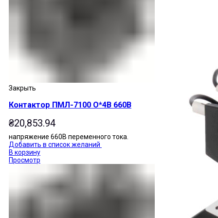
Закрыть
Контактор ПМЛ-7100 О*4В 660В
₴
20,853.94
напряжение 660В переменного тока.
Добавить в список желаний
В корзину
Просмотр