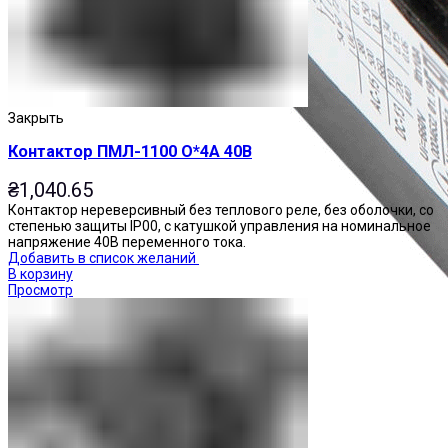
Закрыть
Контактор ПМЛ-1100 О*4А 40В
₴
1,040.65
Контактор нереверсивный без теплового реле, без оболочки, со
степенью защиты IP00, с катушкой управления на номинальное
напряжение 40В переменного тока.
Добавить в список желаний
В корзину
Просмотр
Приставки контактные