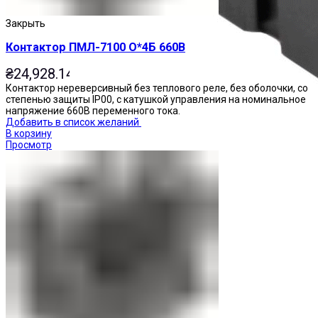
Закрыть
Контактор ПМЛ-7100 О*4Б 660В
₴
24,928.14
Контактор нереверсивный без теплового реле, без оболочки, со
степенью защиты IP00, с катушкой управления на номинальное
напряжение 660В переменного тока.
Добавить в список желаний
В корзину
Просмотр
Реле промежуточные