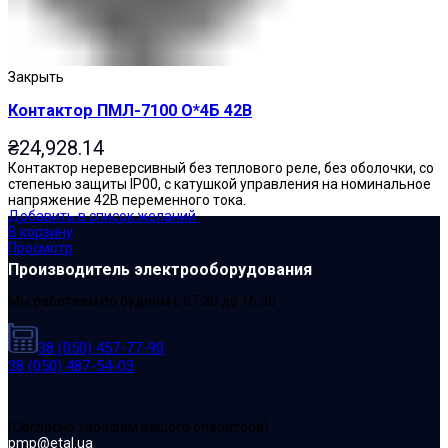
Закрыть
Контактор ПМЛ-7100 О*4Б 42В
₴
24,928.14
Контактор нереверсивный без теплового реле, без оболочки, со
степенью защиты IP00, с катушкой управления на номинальное
напряжение 42В переменного тока.
Добавить в список желаний
В корзину
Просмотр
Производитель электрооборудования
Мы работаем по будням с 07:30 до 16:30
38 (050) 457-77-90
38 (050) 487-54-03
(Cогласно тарифам вашего оператора)
pmp@etal.ua