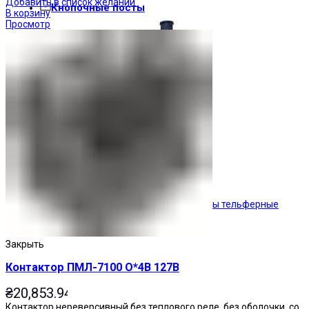
Добавить в список желаний
Кнопочные посты
В корзину
Просмотр
Посты тельферные
Закрыть
Контактор ПМЛ-7100 О*4В 127В
₴
20,853.94
Контактор нереверсивный без теплового реле, без оболочки, со