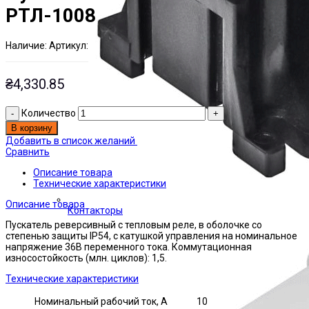
РТЛ-1008
Наличие:
Артикул:
Есть на складе
ЭТАЛ0173520
₴
4,330.85
Количество
В корзину
Добавить в список желаний
Сравнить
Описание товара
Технические характеристики
Описание товара
Контакторы
Пускатель реверсивный с тепловым реле, в оболочке со
степенью защиты IP54, с катушкой управления на номинальное
напряжение 36В переменного тока. Коммутационная
износостойкость (млн. циклов): 1,5.
Технические характеристики
Номинальный рабочий ток, А
10