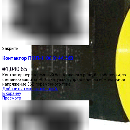
Закрыть
Контактор ПМЛ-1100 О*4А 36В
₴
1,040.65
Контактор нереверсивный без теплового реле, без оболочки, со
степенью защиты IP00, с катушкой управления на номинальное
напряжение 36В переменного тока.
Добавить в список желаний
В корзину
Просмотр