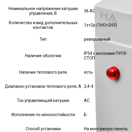
Номинальное напряжение катушки
36 AC
управления, В
Количество и вид дополнительных
1з+2р (1НО+2НЗ)
контактов
Тип
реверсивный
IP54 с кнопками ПУСК-
Наличие оболочки
СТОП
Наличие теплового реле
есть
Диапазон установок теплового реле, А
2,4-4
Ток управляющей катушки
АС
Исполнение по износостойкости
Б
Способ установки
На монтажную панель