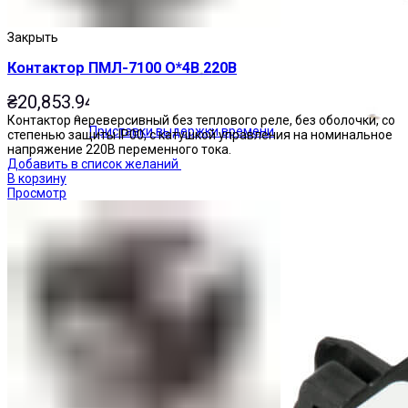
Закрыть
Контактор ПМЛ-7100 О*4В 220В
₴
20,853.94
Контактор нереверсивный без теплового реле, без оболочки, со
Приставки выдержки времени
степенью защиты IP00, с катушкой управления на номинальное
напряжение 220В переменного тока.
Добавить в список желаний
В корзину
Просмотр