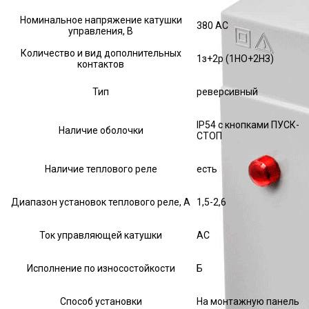
Номинальное напряжение катушки
380 AC
управления, В
Количество и вид дополнительных
1з+2р (1НО+2НЗ)
контактов
Тип
реверсивный
IP54 с кнопками ПУСК-
Наличие оболочки
СТОП
Наличие теплового реле
есть
Диапазон установок теплового реле, А
1,5-2,6
Ток управляющей катушки
АС
Исполнение по износостойкости
Б
Способ установки
На монтажную панель