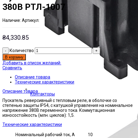
380В РТЛ-1007
Наличие:
Артикул:
Есть на складе
ЭТАЛ0000915
₴
4,330.85
Количество
В корзину
Добавить в список желаний
Сравнить
Описание товара
Технические характеристики
Описание товара
Контакторы
Пускатель реверсивный с тепловым реле, в оболочке со
степенью защиты IP54, с катушкой управления на номинальное
напряжение 380В переменного тока. Коммутационная
износостойкость (млн. циклов): 1,5.
Технические характеристики
Номинальный рабочий ток, А
10