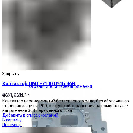
Закрыть
Контактор ПМЛ-7100 О*4Б 36В
Ограничители перенапряжения
₴
24,928.14
Контактор нереверсивный без теплового реле, без оболочки, со
степенью защиты IP00, с катушкой управления на номинальное
напряжение 36В переменного тока.
Добавить в список желаний
В корзину
Просмотр