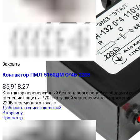
Закрыть
Контактор ПМЛ-5160ДМ О*4Б 220В
₴
5,918.27
Контактор нереверсивный без теплового реле без оболочки со
степенью защиты IP20 с катушкой управления на напряжение
220В переменного тока, с
Добавить в список желаний
В корзину
Просмотр