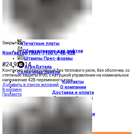
Световые индикаторы
Зуммеры
Электрощитовое оборудование
Трансформаторы
Корпуса
Закрыть
Печатные платы
Оборудование для лифтов
Контактор ПМЛ-7100 О*4Б 42В
Штампы Прес-формы
₴
24,928.14
АгроДеталь
Контактор нереверсивный без теплового реле, без оболочки, со
Солнечные панели
степенью защиты IP00, с катушкой управления на номинальное
напряжение 42В переменного тока.
Контакты
Добавить в список желаний
О компании
В корзину
Доставка и оплата
Просмотр
О торговой марке
Где купить
Новости
Вход / Регистрация
×