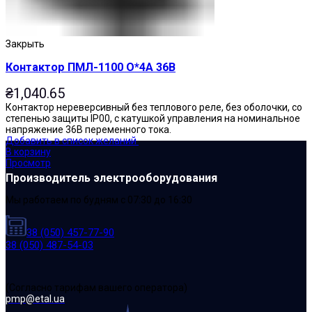
Закрыть
Контактор ПМЛ-1100 О*4А 36В
₴
1,040.65
Контактор нереверсивный без теплового реле, без оболочки, со
степенью защиты IP00, с катушкой управления на номинальное
напряжение 36В переменного тока.
Добавить в список желаний
В корзину
Просмотр
Производитель электрооборудования
Мы работаем по будням с 07:30 до 16:30
38 (050) 457-77-90
38 (050) 487-54-03
(Cогласно тарифам вашего оператора)
pmp@etal.ua