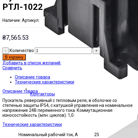
РТЛ-1022
Наличие:
Артикул:
Есть на складе
ЭТАЛ0001730
₴
7,565.53
Количество
В корзину
Добавить в список желаний
Сравнить
Описание товара
Технические характеристики
Описание товара
Контакторы
Пускатель реверсивный с тепловым реле, в оболочке со
степенью защиты IP54, с катушкой управления на номинальное
напряжение 24В переменного тока. Коммутационная
износостойкость (млн. циклов): 1,0.
Технические характеристики
Номинальный рабочий ток, А
25