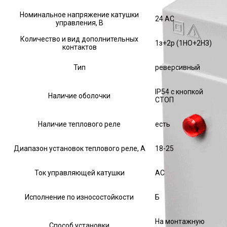
Номинальное напряжение катушки
24 AC
управления, В
Количество и вид дополнительных
1з+2р (1НО+2НЗ)
контактов
Тип
реверсивный
IP54 с кнопкой
Наличие оболочки
СТОП
Наличие теплового реле
есть
Диапазон установок теплового реле, А
18-25
Ток управляющей катушки
АС
Исполнение по износостойкости
Б
На монтажную
Способ установки