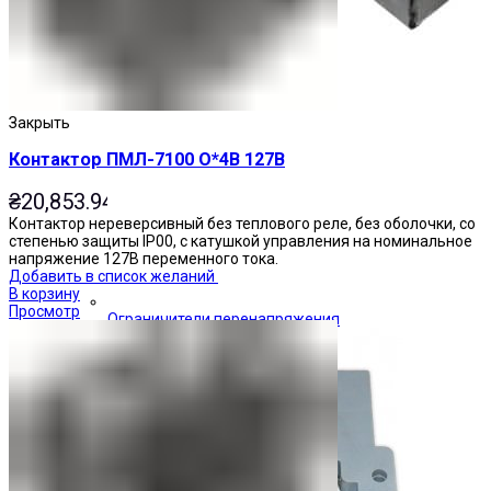
Закрыть
Контактор ПМЛ-7100 О*4В 127В
₴
20,853.94
Контактор нереверсивный без теплового реле, без оболочки, со
степенью защиты IP00, с катушкой управления на номинальное
напряжение 127В переменного тока.
Добавить в список желаний
В корзину
Просмотр
Ограничители перенапряжения