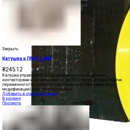
Закрыть
Катушка к ПМЛ-2 48В
₴
245.12
Катушка управления предназначена для управления
контакторами и пускателями серии ПМЛ посредством подачи
переменного/постоянного напряжения (в зависимости от
модификации) на вспомогательные
Добавить в список желаний
В корзину
Просмотр