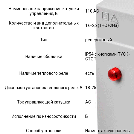
Номинальное напряжение катушки
110 AC
управления, В
Количество и вид дополнительных
1з+2р (1НО+2НЗ)
контактов
Тип
реверсивный
IP54 с кнопками ПУСК-
Наличие оболочки
СТОП
Наличие теплового реле
есть
Диапазон установок теплового реле, А
18-25
Ток управляющей катушки
АС
Исполнение по износостойкости
Б
Способ установки
На монтажную панель