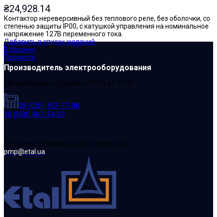
₴
24,928.14
Контактор нереверсивный без теплового реле, без оболочки, со
степенью защиты IP00, с катушкой управления на номинальное
напряжение 127В переменного тока.
Добавить в список желаний
В корзину
Просмотр
Производитель электрооборудования
Мы работаем по будням с 07:30 до 16:30
38 (050) 457-77-90
38 (050) 487-54-03
(Cогласно тарифам вашего оператора)
pmp@etal.ua