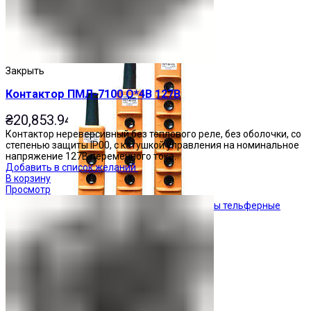
Кнопочные посты
Закрыть
Контактор ПМЛ-7100 О*4В 127В
₴
20,853.94
Контактор нереверсивный без теплового реле, без оболочки, со
степенью защиты IP00, с катушкой управления на номинальное
напряжение 127В переменного тока.
Добавить в список желаний
В корзину
Просмотр
Посты тельферные