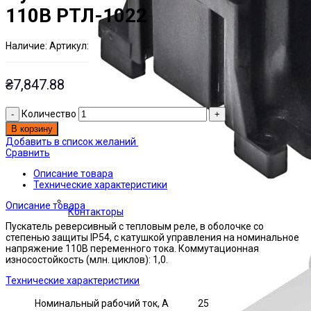
110В РТЛ-1022
Наличие:
Артикул:
Есть на складе
ЭТАЛ0001748
₴
7,847.88
Количество
В корзину
Добавить в список желаний
Сравнить
Описание товара
Технические характеристики
Описание товара
Контакторы
Пускатель реверсивный с тепловым реле, в оболочке со
степенью защиты IP54, с катушкой управления на номинальное
напряжение 110В переменного тока. Коммутационная
износостойкость (млн. циклов): 1,0.
Технические характеристики
Номинальный рабочий ток, А
25