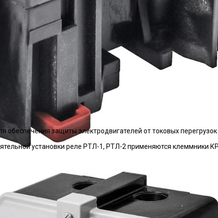
я обеспечения защиты электродвигателей от токовых перегрузок
ятельной установки реле РТЛ-1, РТЛ-2 применяются клеммники К