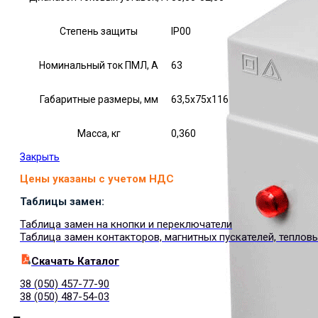
Степень защиты
IP00
Номинальный ток ПМЛ, А
63
Габаритные размеры, мм
63,5х75х116
Масса, кг
0,360
Закрыть
Цены указаны с учетом НДС
Таблицы замен:
Таблица замен на кнопки и переключатели
Таблица замен контакторов, магнитных пускателей, теплов
Cкачать Каталог
38 (050) 457-77-90
38 (050) 487-54-03