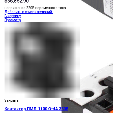
₴
36,852.90
напряжение 220В переменного тока.
Добавить в список желаний
В корзину
Просмотр
Закрыть
Контактор ПМЛ-1100 О*4А 380В