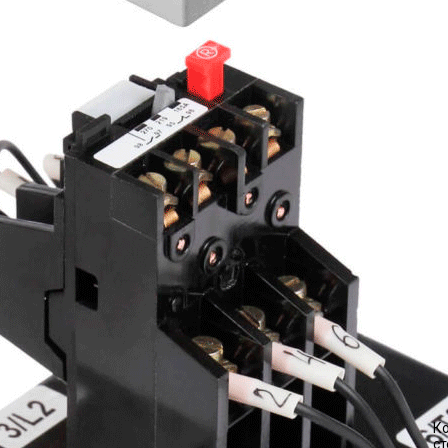
Ко
ст