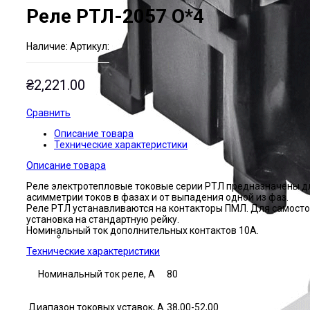
Реле РТЛ-2057 О*4
Наличие:
Артикул:
₴
2,221.00
Сравнить
Описание товара
Технические характеристики
Описание товара
Реле электротепловые токовые серии РТЛ предназначены дл
асимметрии токов в фазах и от выпадения одной из фаз.
Реле РТЛ устанавливаются на контакторы ПМЛ. Для самосто
установка на стандартную рейку.
Номинальный ток дополнительных контактов 10А.
Технические характеристики
Номинальный ток реле, А
80
Диапазон токовых уставок, А
38,00-52,00