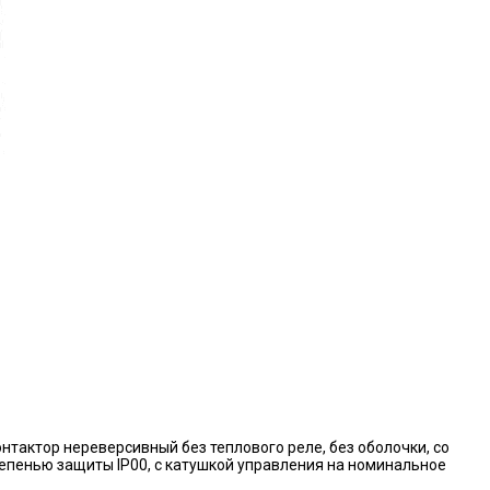
нтактор нереверсивный без теплового реле, без оболочки, со
епенью защиты IP00, с катушкой управления на номинальное