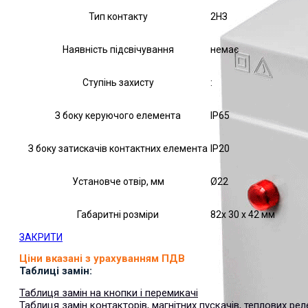
Тип контакту
2НЗ
Наявність підсвічування
немає
Ступінь захисту
:
З боку керуючого елемента
IP65
З боку затискачів контактних елемента
IP20
Установче отвір, мм
Ø22
Габаритні розміри
82х 30 х 42 мм
ЗАКРИТИ
Ціни вказані з урахуванням ПДВ
Таблиці замін:
Таблиця замін на кнопки і перемикачі
Таблиця замін контакторів, магнітних пускачів, теплових рел