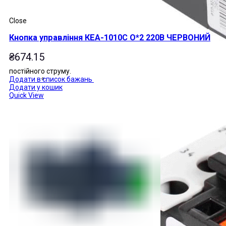
Close
Кнопка управління КЕА-1010С О*2 220В ЧЕРВОНИЙ
₴
674.15
постійного струму.
Додати в список бажань
Додати у кошик
Quick View