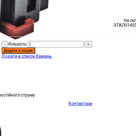
На ск
ЭТАЛ01455
Кількість
Додати у кошик
Додати в список бажань
остійного струму.
Контактори