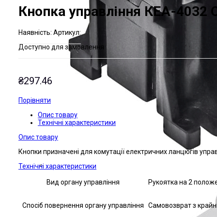
Кнопка управління КЕА-4032
Наявнiсть:
Артикул:
Доступно для замовлення
₴
297.46
Порівняти
Опис товару
Технічні характеристики
Опис товару
Кнопки призначені для комутації електричних ланцюгів управ
Технічні характеристики
Вид органу управління
Рукоятка на 2 полож
Спосіб повернення органу управління
Самовозврат з крайн