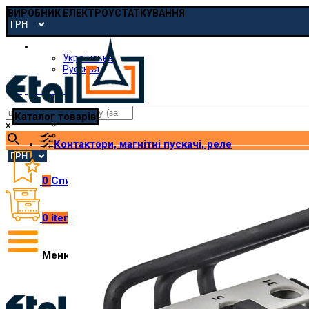
ВИРОБНИК ЕЛЕКТРОУСТАТКУВАННЯ
Українська
Українська
Русская
pmp@etal.ua
Каталог товарів
×
Контактори, магнітні пускачі, реле
0
Список побажань
0
items
/
₴
0.00
Меню