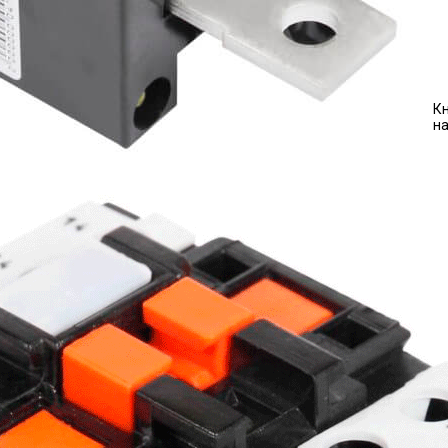
Кн
на