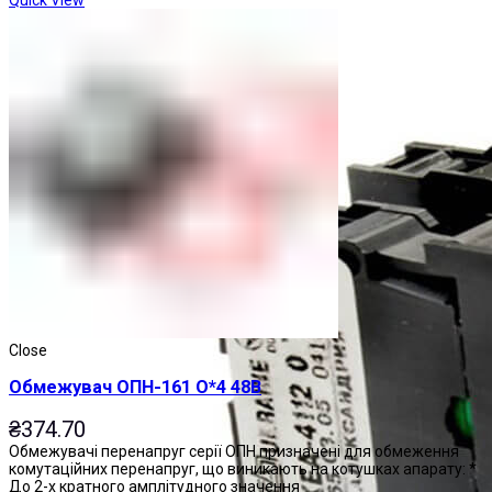
Close
Обмежувач ОПН-161 О*4 48В
₴
374.70
Обмежувачі перенапруг серії ОПН призначені для обмеження
комутаційних перенапруг, що виникають на котушках апарату: *
До 2-х кратного амплітудного значення