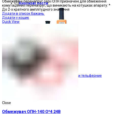
Обмежувачі перенапруг серії ОПН призначені для обмеження
Кнопкові пости
комутаційних перенапруг, що виникають на котушках апарату: *
До 2-х кратного амплітудного значення
Додати в список бажань
Додати у кошик
Quick View
Пости тельферние
Close
Обмежувач ОПН-140 О*4 24В