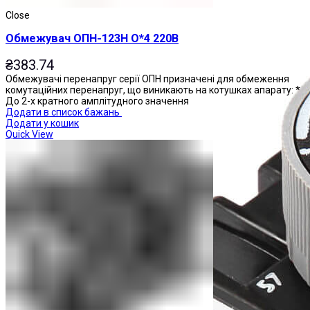
Close
Обмежувач ОПН-123Н О*4 220В
₴
383.74
Обмежувачі перенапруг серії ОПН призначені для обмеження
комутаційних перенапруг, що виникають на котушках апарату: *
До 2-х кратного амплітудного значення
Додати в список бажань
Додати у кошик
Quick View