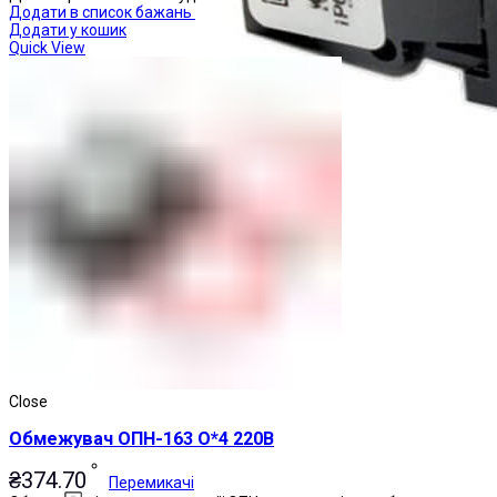
Додати в список бажань
Додати у кошик
Quick View
Close
Обмежувач ОПН-163 О*4 220В
₴
374.70
Перемикачі