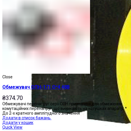
Close
Обмежувач ОПН-171 О*4 48В
₴
374.70
Обмежувачі перенапруг серії ОПН призначені для обмеження
комутаційних перенапруг, що виникають на котушках апарату: *
До 2-х кратного амплітудного значення
Додати в список бажань
Додати у кошик
Quick View