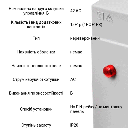
Номінальна напруга котушки
42 AC
управління, В
Кількість і вид додаткових
1з+1р (1НО+1НЗ)
контактів
Тип
нереверсивний
Наявність оболонки
немає
Наявність теплового реле
немає
Струм керуючої котушки
АС
Виконання по зносостійкості
Б
На DIN-рейку / на монтажну
Спосіб установки
панель
Ступінь захисту
IP20