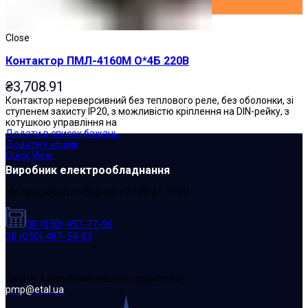
Close
Контактор ПМЛ-4160М О*4Б 220В
₴
3,708.91
Контактор нереверсивний без теплового реле, без оболонки, зі
ступенем захисту IP20, з можливістю кріплення на DIN-рейку, з
котушкою управління на
Додати в список бажань
Додати у кошик
Quick View
Виробник електрообладнання
Ми працюємо по буднях з 07:30 до 16:30
38 (050) 457-77-90
38 (050) 487-54-03
(Згідно з тарифами вашого оператора)
pmp@etal.ua