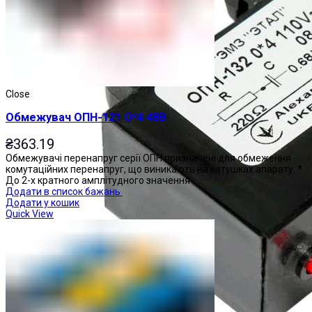
Close
Обмежувач ОПН-121 О*4 48В
₴
363.19
Обмежувачі перенапруг серії ОПН призначені для обмеження
комутаційних перенапруг, що виникають на котушках апарату: *
До 2-х кратного амплітудного значення
Додати в список бажань
Додати у кошик
Quick View