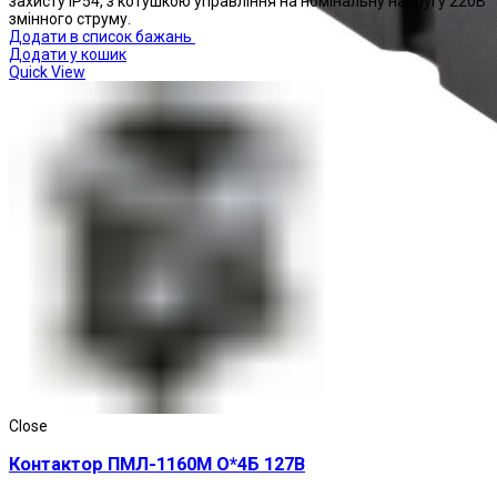
захисту IP54, з котушкою управління на номінальну напругу 220В
змінного струму.
Додати в список бажань
Додати у кошик
Quick View
Реле проміжні
Close
Контактор ПМЛ-1160М О*4Б 127В