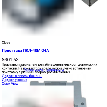
Close
Приставка ПКЛ-40М О4А
₴
301.63
Приставки призначені для збільшення кількості допоміжних
контактів. На контактори і реле можна легко встановити
Обмежувачі перенапруги
приставку з різним набором розмикаючих і
Додати в список бажань
Додати у кошик
Quick View