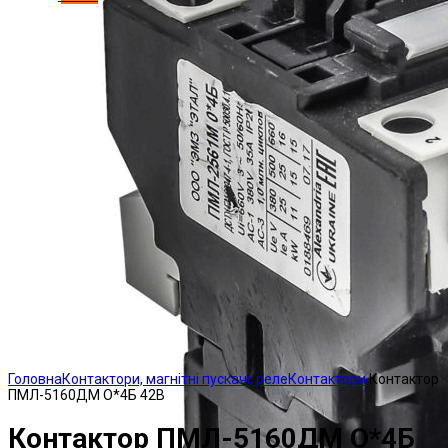
Click to enlarge
Головна
Контактори, магнітні пускачі, реле
Контактори
Контактор
ПМЛ-5160ДМ О*4Б 42В
Контактор ПМЛ-5160ДМ О*4Б