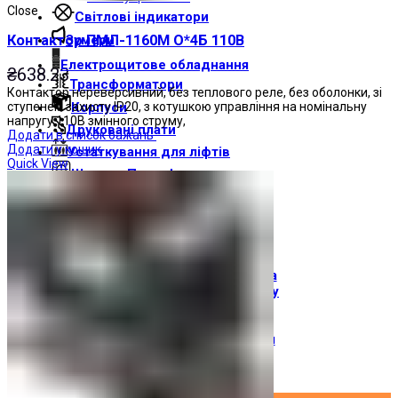
Close
Світлові індикатори
Зумери
Контактор ПМЛ-1160М О*4Б 110В
Електрощитове обладнання
₴
638.23
Трансформатори
Контактор нереверсивний, без теплового реле, без оболонки, зі
ступенем захисту IP20, з котушкою управління на номінальну
Корпуси
напругу 110В змінного струму,
Друкованi плати
Додати в список бажань
Додати у кошик
Устаткування для ліфтів
Quick View
Штампи Прес-форми
АгроДеталь
Сонячні панелі
Контакти
Про компанію
Доставка і оплата
Про торгову марку
Де купити
Новини
Вхід / Реєстрація
×