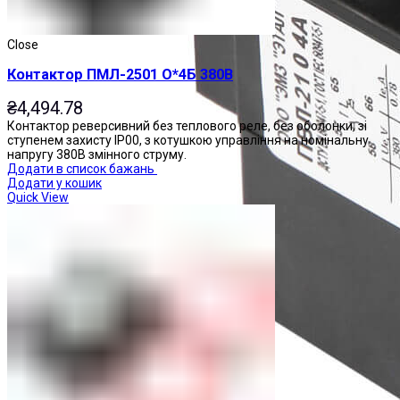
Close
Контактор ПМЛ-2501 О*4Б 380В
₴
4,494.78
Контактор реверсивний без теплового реле, без оболонки, зі
ступенем захисту IP00, з котушкою управління на номінальну
напругу 380В змінного струму.
Додати в список бажань
Додати у кошик
Quick View