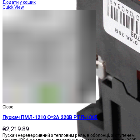
Додати у кошик
Quick View
Close
Пускач ПМЛ-1210 О*2А 220В РТЛ-1005
₴
2,219.89
Пускач нереверсивний з тепловим реле, в оболонці, зі ступенем