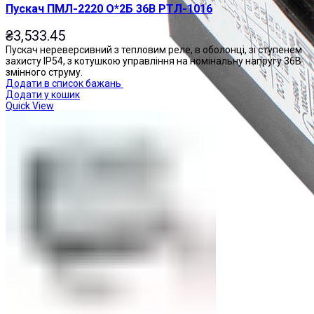
Пускач ПМЛ-2220 О*2Б 36В РТЛ-1016
₴
3,533.45
Пускач нереверсивний з тепловим реле, в оболонці, зі ступенем
захисту IP54, з котушкою управління на номінальну напругу 36В
змінного струму.
Додати в список бажань
Додати у кошик
Quick View
Приставки контактні