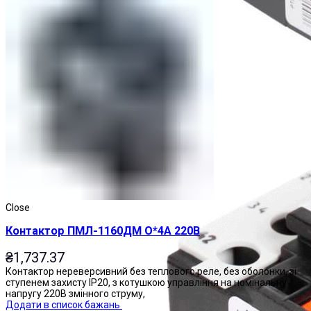
Реле теплові
Close
Контактор ПМЛ-1160ДМ О*4А 220В
₴
1,737.37
Контактор нереверсивний без теплового реле, без оболонки, зі
ступенем захисту IP20, з котушкою управління на номінальну
напругу 220В змінного струму,
Додати в список бажань