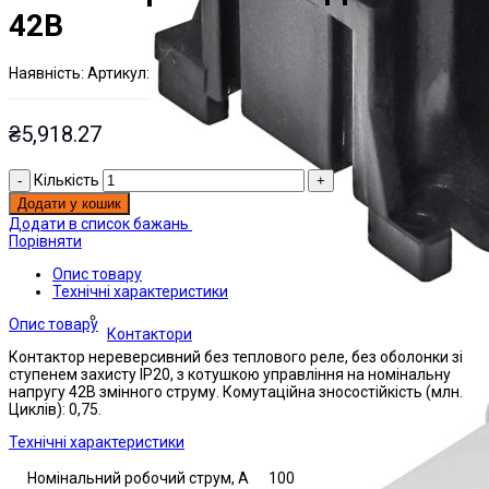
42В
Наявнiсть:
Артикул:
На складі
ЭТАЛ0170239;
₴
5,918.27
Кількість
Додати у кошик
Додати в список бажань
Порівняти
Опис товару
Технічні характеристики
Опис товару
Контактори
Контактор нереверсивний без теплового реле, без оболонки зі
ступенем захисту IP20, з котушкою управління на номінальну
напругу 42В змінного струму. Комутаційна зносостійкість (млн.
Циклів): 0,75.
Технічні характеристики
Номінальний робочий струм, А
100