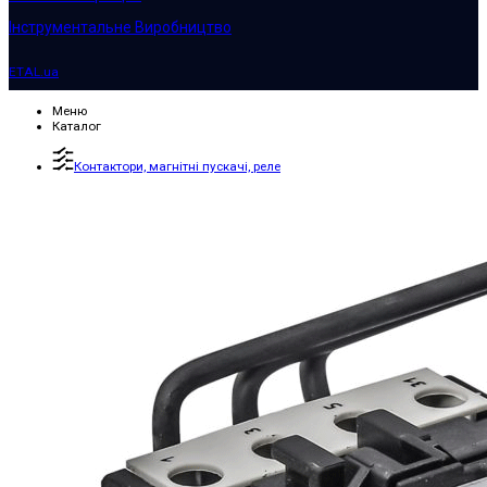
Інструментальне Виробництво
ETAL.ua
Меню
Каталог
Контактори, магнітні пускачі, реле