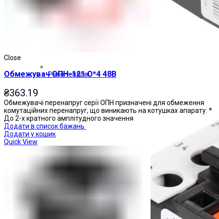
Close
Обмежувач ОПН-121 О*4 48В
Реле теплові
₴
363.19
Обмежувачі перенапруг серії ОПН призначені для обмеження
комутаційних перенапруг, що виникають на котушках апарату: *
До 2-х кратного амплітудного значення
Додати в список бажань
Додати у кошик
Quick View