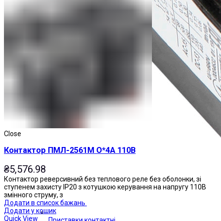
Close
Контактор ПМЛ-2561М О*4А 110В
₴
5,576.98
Контактор реверсивний без теплового реле без оболонки, зі
ступенем захисту IP20 з котушкою керування на напругу 110В
змінного струму, з
Додати в список бажань
Додати у кошик
Quick View
Приставки контактні