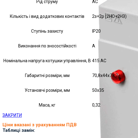
Рід струму
AC
Кількість і вид додаткових контактів
2з+2р (2НО+2НЗ)
Ступінь захисту
IP20
Виконання по зносостійкості
А
Номінальна напруга котушки управління, В
415 AC
Габаритні розміри, мм
70,8х44х78,7
Установчі розміри, мм
50х35
Маса, кг
0,32
ЗАКРИТИ
Ціни вказані з урахуванням ПДВ
Таблиці замін: