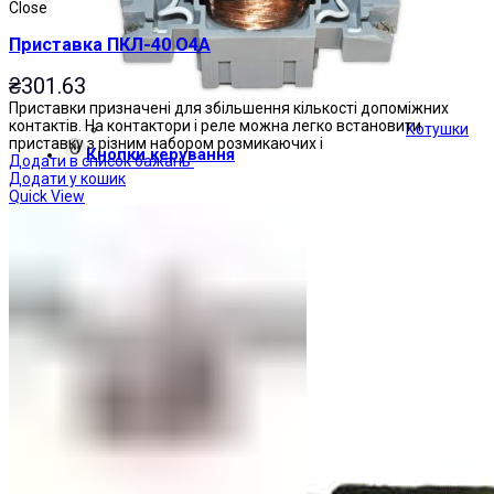
Close
Приставка ПКЛ-40 О4А
₴
301.63
Приставки призначені для збільшення кількості допоміжних
контактів. На контактори і реле можна легко встановити
Котушки
приставку з різним набором розмикаючих і
Кнопки керування
Додати в список бажань
Додати у кошик
Quick View