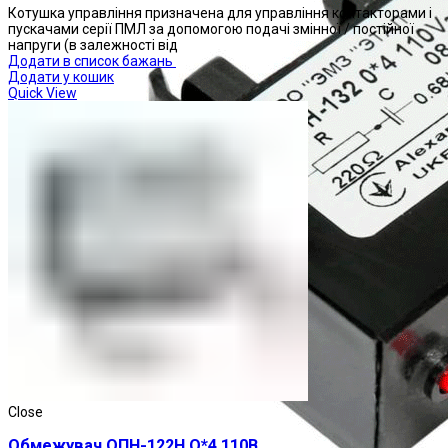
Котушка управління призначена для управління контакторами і
пускачами серії ПМЛ за допомогою подачі змінної / постійної
напруги (в залежності від
Додати в список бажань
Додати у кошик
Quick View
Close
Обмежувач ОПН-122Н О*4 110В