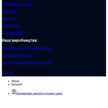
Доставка і оплата
Контакти
Каталог
Прайс-лист
Про компанію
Наші виробництва:
Виробництво Друкованих Плат
ЕТАЛ-Електрощит
Інструментальне Виробництво
ETAL.ua
Меню
Каталог
Контактори, магнітні пускачі, реле