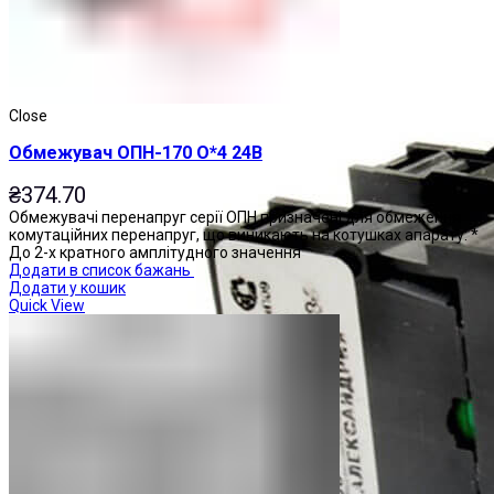
Close
Обмежувач ОПН-170 О*4 24В
₴
374.70
Обмежувачі перенапруг серії ОПН призначені для обмеження
комутаційних перенапруг, що виникають на котушках апарату: *
До 2-х кратного амплітудного значення
Додати в список бажань
Додати у кошик
Quick View