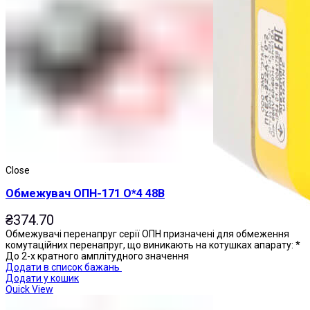
Close
Обмежувач ОПН-171 О*4 48В
₴
374.70
Обмежувачі перенапруг серії ОПН призначені для обмеження
комутаційних перенапруг, що виникають на котушках апарату: *
До 2-х кратного амплітудного значення
Додати в список бажань
Додати у кошик
Quick View
Пости управління