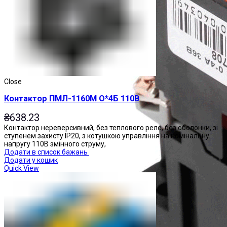
Close
Контактор ПМЛ-1160М О*4Б 110В
₴
638.23
Контактор нереверсивний, без теплового реле, без оболонки, зі
ступенем захисту IP20, з котушкою управління на номінальну
напругу 110В змінного струму,
Додати в список бажань
Додати у кошик
Quick View