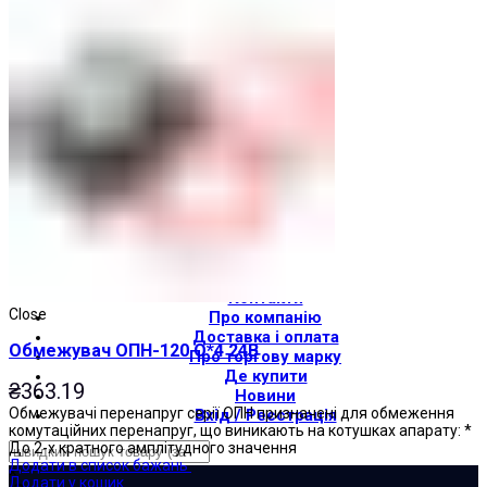
Світлові індикатори
Зумери
Електрощитове обладнання
Трансформатори
Корпуси
Друкованi плати
Устаткування для ліфтів
Штампи Прес-форми
АгроДеталь
Сонячні панелі
Контакти
Close
Про компанію
Доставка і оплата
Обмежувач ОПН-120 О*4 24В
Про торгову марку
Де купити
₴
363.19
Новини
Обмежувачі перенапруг серії ОПН призначені для обмеження
Вхід / Реєстрація
комутаційних перенапруг, що виникають на котушках апарату: *
До 2-х кратного амплітудного значення
Додати в список бажань
×
Додати у кошик