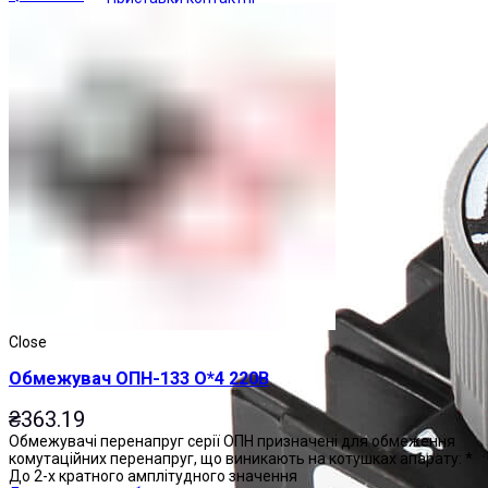
Close
Обмежувач ОПН-133 О*4 220В
₴
363.19
Обмежувачі перенапруг серії ОПН призначені для обмеження
комутаційних перенапруг, що виникають на котушках апарату: *
До 2-х кратного амплітудного значення