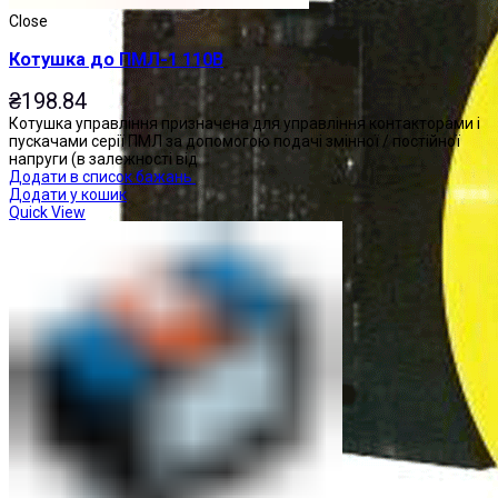
Close
Котушка до ПМЛ-1 110В
₴
198.84
Котушка управління призначена для управління контакторами і
пускачами серії ПМЛ за допомогою подачі змінної / постійної
напруги (в залежності від
Додати в список бажань
Додати у кошик
Quick View