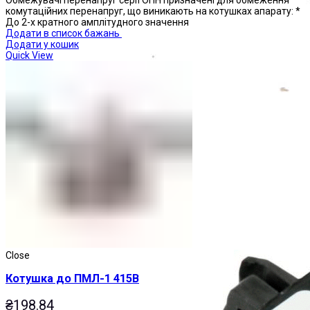
Обмежувачі перенапруг серії ОПН призначені для обмеження
комутаційних перенапруг, що виникають на котушках апарату: *
До 2-х кратного амплітудного значення
Додати в список бажань
Додати у кошик
Quick View
Приставки витримки часу
Close
Котушка до ПМЛ-1 415В
₴
198.84