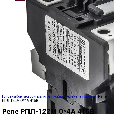
Click to enlarge
Головна
Контактори, магнітні пускачі, реле
Реле проміжні
Реле
РПЛ-122М О*4А 415В
Реле РПЛ-122М О*4А 415В