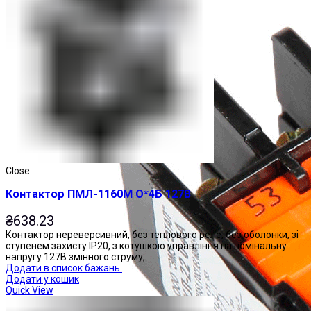
Close
Контактор ПМЛ-1160М О*4Б 127В
₴
638.23
Контактор нереверсивний, без теплового реле, без оболонки, зі
ступенем захисту IP20, з котушкою управління на номінальну
напругу 127В змінного струму,
Додати в список бажань
Додати у кошик
Quick View