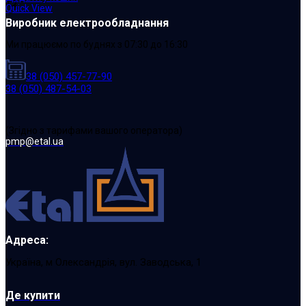
Quick View
Виробник електрообладнання
Ми працюємо по буднях з 07:30 до 16:30
38 (050) 457-77-90
38 (050) 487-54-03
(Згідно з тарифами вашого оператора)
pmp@etal.ua
Адреса:
Україна, м Олександрія, вул. Заводська, 1
Де купити