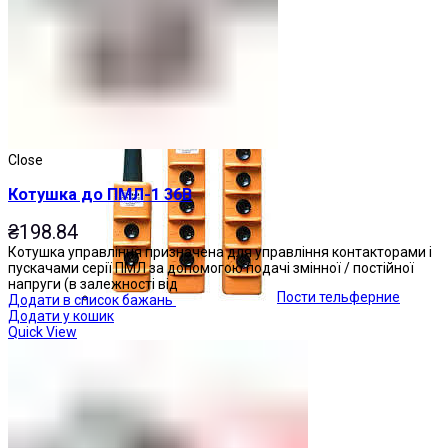
Кнопкові пости
Close
Котушка до ПМЛ-1 36В
₴
198.84
Котушка управління призначена для управління контакторами і
пускачами серії ПМЛ за допомогою подачі змінної / постійної
напруги (в залежності від
Пости тельферние
Додати в список бажань
Додати у кошик
Quick View