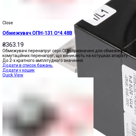
Close
Обмежувач ОПН-131 О*4 48В
₴
363.19
Обмежувачі перенапруг серії ОПН призначені для обмеження
комутаційних перенапруг, що виникають на котушках апарату: *
До 2-х кратного амплітудного значення
Додати в список бажань
Додати у кошик
Quick View