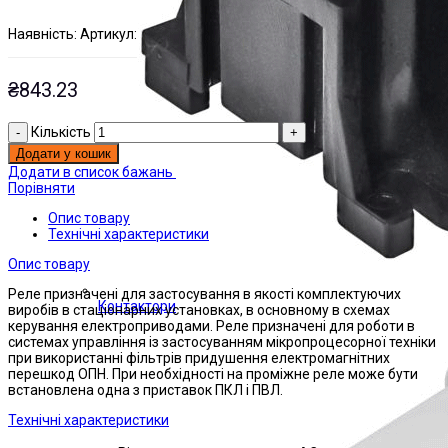
Наявнiсть:
Артикул:
На складі
ЭТАЛ0160727;
₴
843.23
Кількість
Додати у кошик
Додати в список бажань
Порівняти
Опис товару
Технічні характеристики
Опис товару
Реле призначені для застосування в якості комплектуючих
Контактори
виробів в стаціонарних установках, в основному в схемах
керування електроприводами. Реле призначені для роботи в
системах управління із застосуванням мікропроцесорної техніки
при використанні фільтрів придушення електромагнітних
перешкод ОПН. При необхідності на проміжне реле може бути
встановлена ​​одна з приставок ПКЛ і ПВЛ.
Технічні характеристики