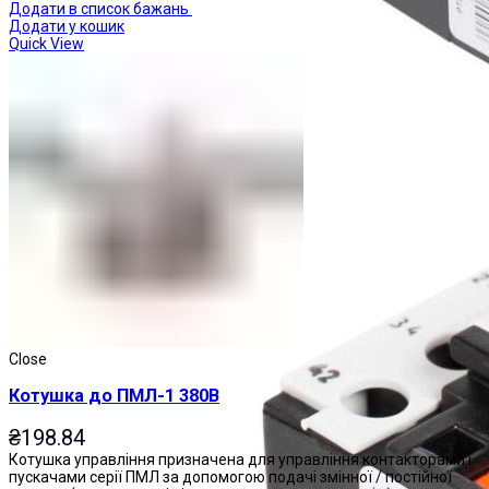
Додати в список бажань
Додати у кошик
Quick View
Реле теплові
Close
Котушка до ПМЛ-1 380В
₴
198.84
Котушка управління призначена для управління контакторами і
пускачами серії ПМЛ за допомогою подачі змінної / постійної