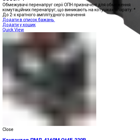
Обмежувачі перенапруг серії ОПН призначені для обмеження
комутаційних перенапруг, що виникають на котушках апарату: *
До 2-х кратного амплітудного значення
Додати в список бажань
Додати у кошик
Quick View
Реле проміжні
Close