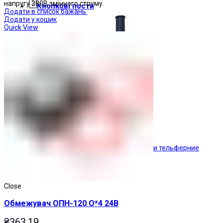
напругу 380В змінного струму.
Кнопкові пости
Додати в список бажань
Додати у кошик
Quick View
Пости тельферние
Close
Обмежувач ОПН-120 О*4 24В
₴
363.19