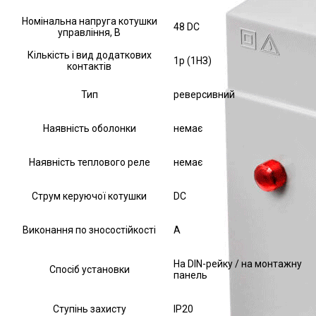
Номінальна напруга котушки
48 DC
управління, В
Кількість і вид додаткових
1р (1НЗ)
контактів
Тип
реверсивний
Наявність оболонки
немає
Наявність теплового реле
немає
Струм керуючої котушки
DC
Виконання по зносостійкості
А
На DIN-рейку / на монтажну
Спосіб установки
панель
Ступінь захисту
IP20