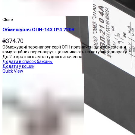
Close
Обмежувач ОПН-143 О*4 220В
₴
374.70
Обмежувачі перенапруг серії ОПН призначені для обмеження
комутаційних перенапруг, що виникають на котушках апарату: *
До 2-х кратного амплітудного значення
Додати в список бажань
Додати у кошик
Quick View