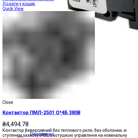
Додати у кошик
Quick View
Close
Контактор ПМЛ-2501 О*4Б 380В
₴
4,494.78
Контактор реверсивний без теплового реле, без оболонки, зі
Перемикачі
ступенем захисту IP00, з котушкою управління на номінальну