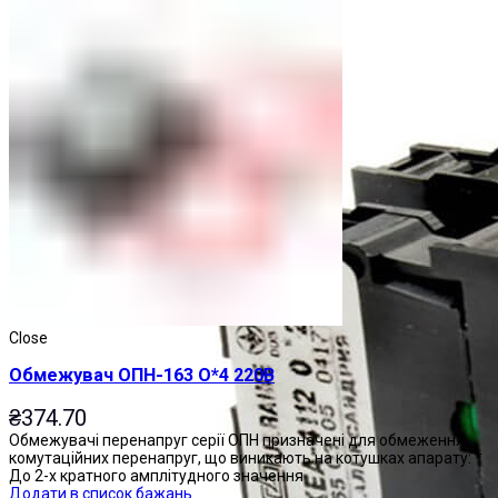
Close
Обмежувач ОПН-163 О*4 220В
₴
374.70
Обмежувачі перенапруг серії ОПН призначені для обмеження
комутаційних перенапруг, що виникають на котушках апарату: *
До 2-х кратного амплітудного значення
Додати в список бажань