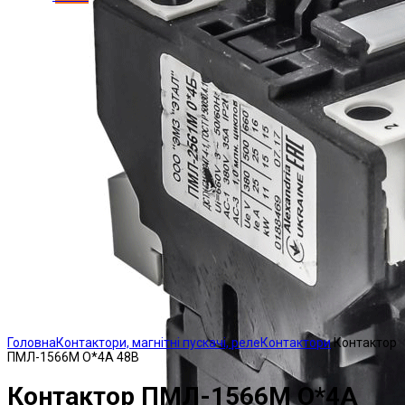
Click to enlarge
Головна
Контактори, магнітні пускачі, реле
Контактори
Контактор
ПМЛ-1566М О*4А 48В
Контактор ПМЛ-1566М О*4А