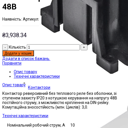
48В
Наявнiсть:
Артикул:
На складі
ЭТАЛ0047798;
₴
3,938.34
Кількість
Додати у кошик
Додати в список бажань
Порівняти
Опис товару
Технічні характеристики
Опис товару
Контактори
Контактор реверсивний без теплового реле без оболонки, зі
ступенем захисту IP20 з котушкою керування на напругу 48В
постійного струму, з можливістю кріплення на DIN-рейку.
Комутаційна зносостійкість (млн. Циклів): 3,0.
Технічні характеристики
Номінальний робочий струм, А
10