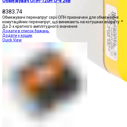
Обмежувач ОПН-120Н О*4 24В
₴
383.74
Обмежувачі перенапруг серії ОПН призначені для обмеження
комутаційних перенапруг, що виникають на котушках апарату: *
До 2-х кратного амплітудного значення
Додати в список бажань
Додати у кошик
Quick View
Пости управління