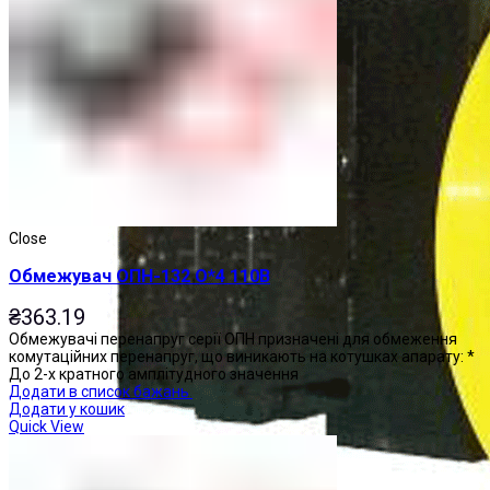
Close
Обмежувач ОПН-132 О*4 110В
₴
363.19
Обмежувачі перенапруг серії ОПН призначені для обмеження
комутаційних перенапруг, що виникають на котушках апарату: *
До 2-х кратного амплітудного значення
Додати в список бажань
Додати у кошик
Quick View