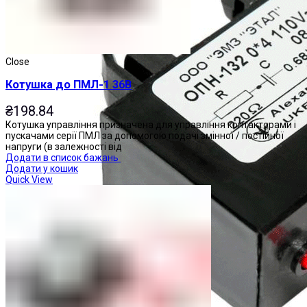
Close
Котушка до ПМЛ-1 36В
₴
198.84
Котушка управління призначена для управління контакторами і
пускачами серії ПМЛ за допомогою подачі змінної / постійної
напруги (в залежності від
Додати в список бажань
Додати у кошик
Quick View