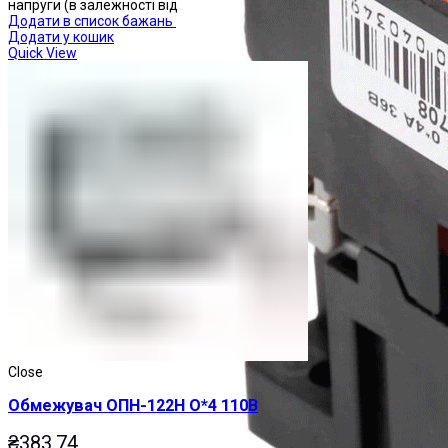
напруги (в залежності від
Додати в список бажань
Додати у кошик
Quick View
Close
Обмежувач ОПН-122Н О*4 110В
₴
383.74