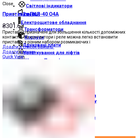
Close
Світлові індикатори
Зумери
Приставка ПКЛ-40 О4А
Електрощитове обладнання
₴
301.63
Трансформатори
Приставки призначені для збільшення кількості допоміжних
контактів. На контактори і реле можна легко встановити
Корпуси
приставку з різним набором розмикаючих і
Друкованi плати
Додати в список бажань
Додати у кошик
Устаткування для ліфтів
Quick View
Штампи Прес-форми
АгроДеталь
Сонячні панелі
Контакти
Про компанію
Доставка і оплата
Про торгову марку
Де купити
Новини
Вхід / Реєстрація
×