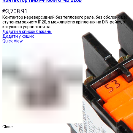
Контактор ПМЛ-4160М О*4Б 220В
₴
3,708.91
Контактор нереверсивний без теплового реле, без оболонки, зі
ступенем захисту IP20, з можливістю кріплення на DIN-рейку, з
котушкою управління на
Додати в список бажань
Додати у кошик
Quick View
Close