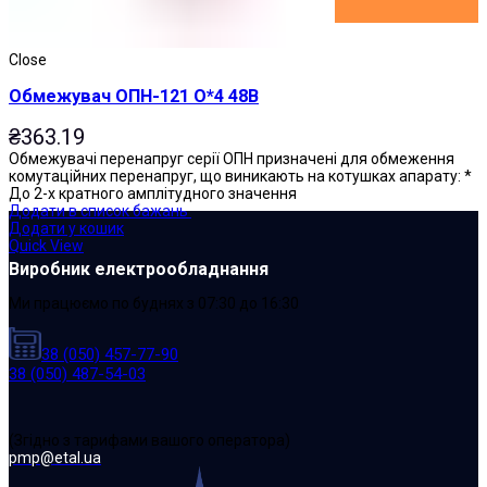
Close
Обмежувач ОПН-121 О*4 48В
₴
363.19
Обмежувачі перенапруг серії ОПН призначені для обмеження
комутаційних перенапруг, що виникають на котушках апарату: *
До 2-х кратного амплітудного значення
Додати в список бажань
Додати у кошик
Quick View
Виробник електрообладнання
Ми працюємо по буднях з 07:30 до 16:30
38 (050) 457-77-90
38 (050) 487-54-03
(Згідно з тарифами вашого оператора)
pmp@etal.ua