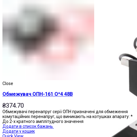
Магнітні пускачі
Close
Обмежувач ОПН-161 О*4 48В
₴
374.70
Обмежувачі перенапруг серії ОПН призначені для обмеження
комутаційних перенапруг, що виникають на котушках апарату: *
До 2-х кратного амплітудного значення
Додати в список бажань
Додати у кошик
Quick View