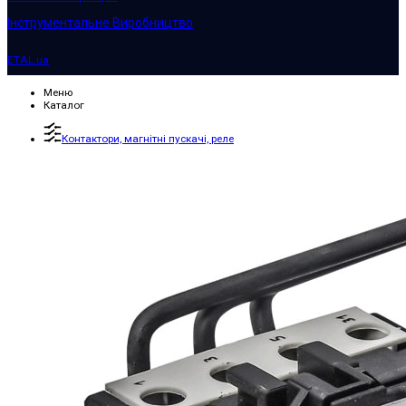
Інструментальне Виробництво
ETAL.ua
Меню
Каталог
Контактори, магнітні пускачі, реле