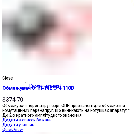
Close
Кнопки натискні
Обмежувач ОПН-142 О*4 110В
₴
374.70
Обмежувачі перенапруг серії ОПН призначені для обмеження
комутаційних перенапруг, що виникають на котушках апарату: *
До 2-х кратного амплітудного значення
Додати в список бажань
Додати у кошик
Quick View