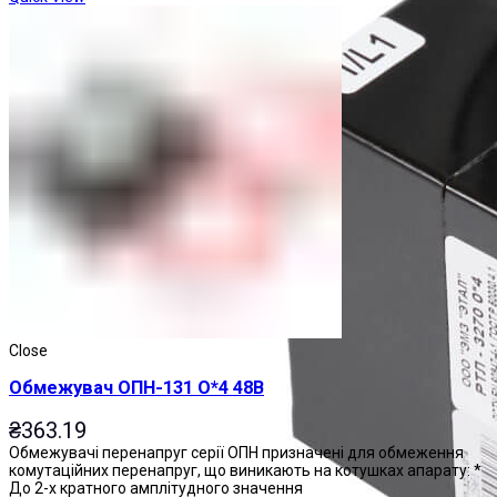
Close
Обмежувач ОПН-131 О*4 48В
₴
363.19
Обмежувачі перенапруг серії ОПН призначені для обмеження
комутаційних перенапруг, що виникають на котушках апарату: *
До 2-х кратного амплітудного значення