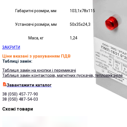
Габаритні розміри, мм
103,1х78х115
Установчі розміри, мм
50х35х24,3
Маса, кг
1,24
ЗАКРИТИ
Ціни вказані з урахуванням ПДВ
Таблиці замін:
Таблиця замін на кнопки і перемикачі
Таблиця замін контакторів, магнітних пускачів, теплових реле
Завантажити каталог
38 (050) 457-77-90
38 (050) 487-54-03
Схожі товари