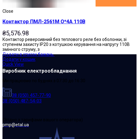
Close
Контактор ПМЛ-2561М О*4А 110В
₴
5,576.98
Контактор реверсивний без теплового реле без оболонки, зі
ступенем захисту IP20 з котушкою керування на напругу 110В
змінного струму, з
Додати в список бажань
Додати у кошик
Quick View
Виробник електрообладнання
Ми працюємо по буднях з 07:30 до 16:30
38 (050) 457-77-90
38 (050) 487-54-03
(Згідно з тарифами вашого оператора)
pmp@etal.ua