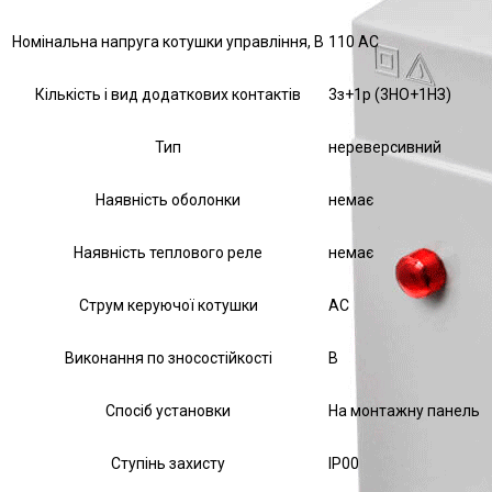
Номінальна напруга котушки управління, В
110 АС
Кількість і вид додаткових контактів
3з+1р (3НО+1НЗ)
Тип
нереверсивний
Наявність оболонки
немає
Наявність теплового реле
немає
Струм керуючої котушки
АС
Виконання по зносостійкості
В
Спосіб установки
На монтажну панель
Ступінь захисту
IP00