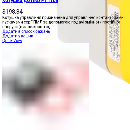
Котушка до ПМЛ-1 110В
₴
198.84
Котушка управління призначена для управління контакторами і
пускачами серії ПМЛ за допомогою подачі змінної / постійної
напруги (в залежності від
Додати в список бажань
Додати у кошик
Quick View
Пости управління