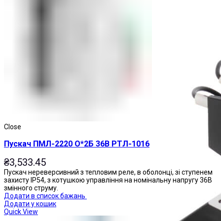
Магнітні пускачі
Close
Пускач ПМЛ-2220 О*2Б 36В РТЛ-1016
₴
3,533.45
Пускач нереверсивний з тепловим реле, в оболонці, зі ступенем
захисту IP54, з котушкою управління на номінальну напругу 36В
змінного струму.
Додати в список бажань
Додати у кошик
Quick View