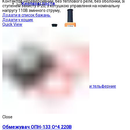
Контактор нереверсивний, без теплового реле, без оболонки, зі
Кнопкові пости
ступенем захисту IP20, з котушкою управління на номінальну
напругу 110В змінного струму,
Додати в список бажань
Додати у кошик
Quick View
Пости тельферние
Close
Обмежувач ОПН-133 О*4 220В