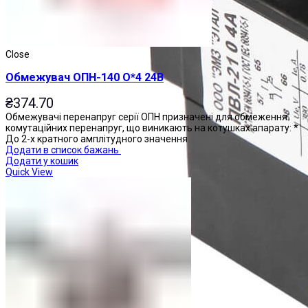
Close
Обмежувач ОПН-140 О*4 24В
₴
374.70
Обмежувачі перенапруг серії ОПН призначені для обмеження
комутаційних перенапруг, що виникають на котушках апарату: *
До 2-х кратного амплітудного значення
Додати в список бажань
Додати у кошик
Quick View