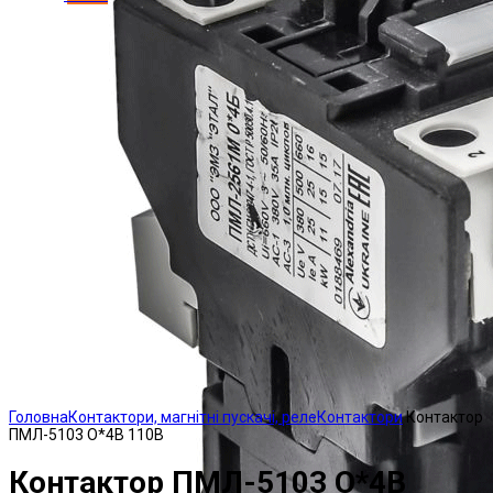
Click to enlarge
Головна
Контактори, магнітні пускачі, реле
Контактори
Контактор
ПМЛ-5103 О*4В 110В
Контактор ПМЛ-5103 О*4В