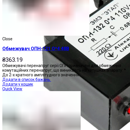
Close
Обмежувач ОПН-121 О*4 48В
₴
363.19
Обмежувачі перенапруг серії ОПН призначені для обмеження
комутаційних перенапруг, що виникають на котушках апарату: *
До 2-х кратного амплітудного значення
Додати в список бажань
Додати у кошик
Quick View