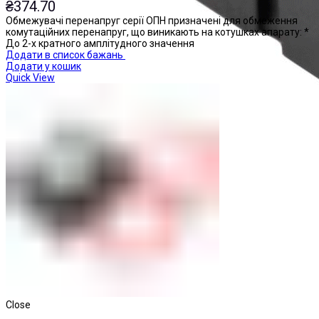
₴
374.70
Обмежувачі перенапруг серії ОПН призначені для обмеження
комутаційних перенапруг, що виникають на котушках апарату: *
До 2-х кратного амплітудного значення
Додати в список бажань
Додати у кошик
Quick View
Реле проміжні
Close