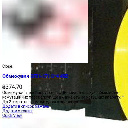
Close
Обмежувач ОПН-171 О*4 48В
₴
374.70
Обмежувачі перенапруг серії ОПН призначені для обмеження
комутаційних перенапруг, що виникають на котушках апарату: *
До 2-х кратного амплітудного значення
Додати в список бажань
Додати у кошик
Quick View