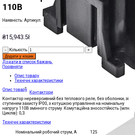
110В
Наявнiсть:
Артикул:
На складі
ЭТАЛ0162947;
₴
15,943.58
Кількість
Додати у кошик
Додати в список бажань
Порівняти
Опис товару
Технічні характеристики
Опис товару
Контактори
Контактор нереверсивний без теплового реле, без оболонки, зі
ступенем захисту IP00, з котушкою управління на номінальну
напругу 110В змінного струму. Комутаційна зносостійкість (млн.
Циклів): 0,3.
Технічні характеристики
Номінальний робочий струм, А
125