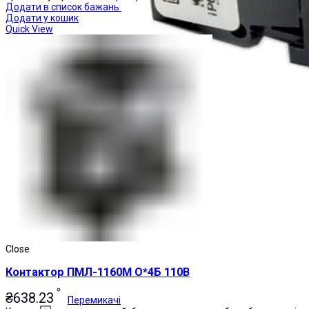
Додати в список бажань
Додати у кошик
Quick View
Close
Контактор ПМЛ-1160М О*4Б 110В
₴
638.23
Перемикачі