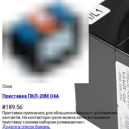
Close
Приставка ПКЛ-20М О4А
₴
189.56
Приставки призначені для збільшення кількості допоміжних
контактів. На контактори і реле можна легко встановити
приставку з різним набором розмикаючих і
Додати в список бажань