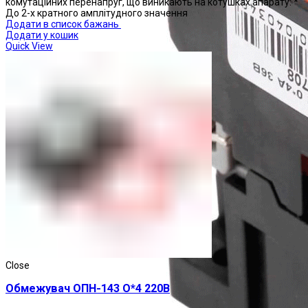
комутаційних перенапруг, що виникають на котушках апарату: *
До 2-х кратного амплітудного значення
Додати в список бажань
Додати у кошик
Quick View
Close
Обмежувач ОПН-143 О*4 220В