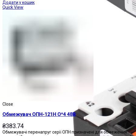
Додати у кошик
Quick View
Реле теплові
Close
Обмежувач ОПН-121Н О*4 48В
₴
383.74
Обмежувачі перенапруг серії ОПН призначені для обмеження