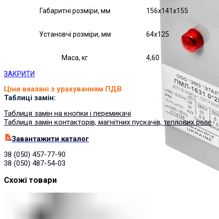
Габаритні розміри, мм
156х141х155
Установчі розміри, мм
64х125
Маса, кг
4,60
ЗАКРИТИ
Ціни вказані з урахуванням ПДВ
Таблиці замін:
Таблиця замін на кнопки і перемикачі
Таблиця замін контакторів, магнітних пускачів, теплових реле
Завантажити каталог
38 (050) 457-77-90
38 (050) 487-54-03
Схожі товари