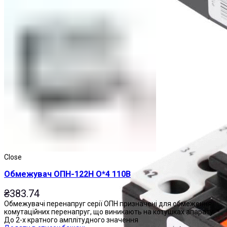
Реле теплові
Close
Обмежувач ОПН-122Н О*4 110В
₴
383.74
Обмежувачі перенапруг серії ОПН призначені для обмеження
комутаційних перенапруг, що виникають на котушках апарату: *
До 2-х кратного амплітудного значення