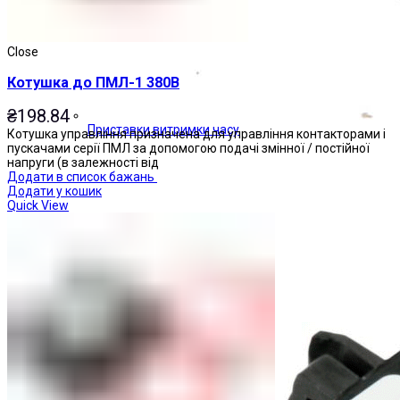
Close
Котушка до ПМЛ-1 380В
₴
198.84
Приставки витримки часу
Котушка управління призначена для управління контакторами і
пускачами серії ПМЛ за допомогою подачі змінної / постійної
напруги (в залежності від
Додати в список бажань
Додати у кошик
Quick View