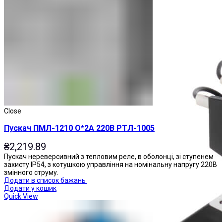
Магнітні пускачі
Close
Пускач ПМЛ-1210 О*2А 220В РТЛ-1005
₴
2,219.89
Пускач нереверсивний з тепловим реле, в оболонці, зі ступенем
захисту IP54, з котушкою управління на номінальну напругу 220В
змінного струму.
Додати в список бажань
Додати у кошик
Quick View