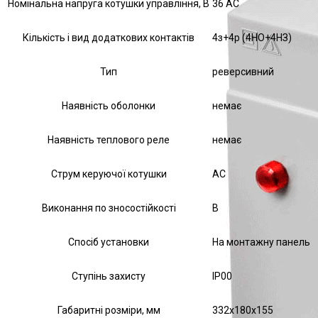
Номінальна напруга котушки управління, В
36 AC
Кількість і вид додаткових контактів
4з+4р (4НО+4НЗ)
Тип
реверсивний
Наявність оболонки
немає
Наявність теплового реле
немає
Струм керуючої котушки
АС
Виконання по зносостійкості
В
Спосіб установки
На монтажну панель
Ступінь захисту
IP00
Габаритні розміри, мм
332х180х155