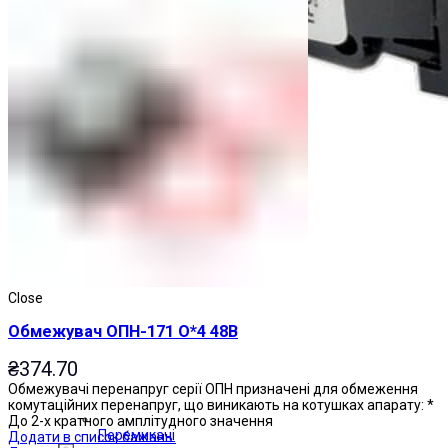
Close
Обмежувач ОПН-171 О*4 48В
₴
374.70
Обмежувачі перенапруг серії ОПН призначені для обмеження
комутаційних перенапруг, що виникають на котушках апарату: *
До 2-х кратного амплітудного значення
Перемикачі
Додати в список бажань