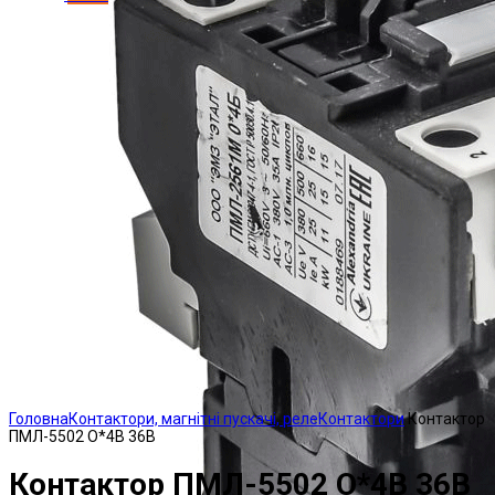
Click to enlarge
Головна
Контактори, магнітні пускачі, реле
Контактори
Контактор
ПМЛ-5502 О*4В 36В
Контактор ПМЛ-5502 О*4В 36В