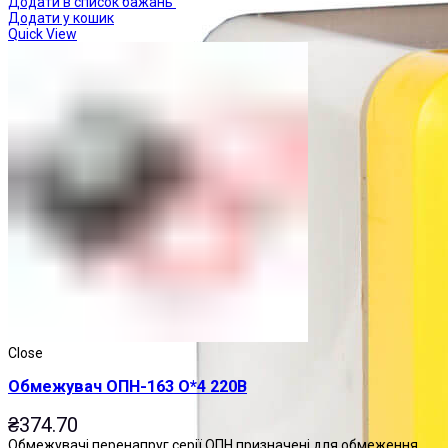
Додати в список бажань
Додати у кошик
Quick View
Close
Обмежувач ОПН-163 О*4 220В
₴
374.70
Обмежувачі перенапруг серії ОПН призначені для обмеження