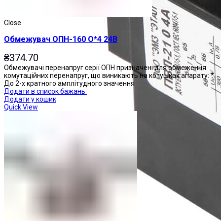
Close
Обмежувач ОПН-160 О*4 24В
₴
374.70
Обмежувачі перенапруг серії ОПН призначені для обмеження
комутаційних перенапруг, що виникають на котушках апарату: *
До 2-х кратного амплітудного значення
Додати в список бажань
Додати у кошик
Quick View