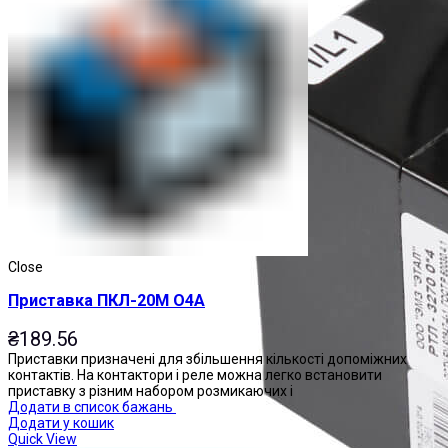
Close
Приставка ПКЛ-20М О4А
₴
189.56
Приставки призначені для збільшення кількості допоміжних
контактів. На контактори і реле можна легко встановити
приставку з різним набором розмикаючих і
Додати в список бажань
Додати у кошик
Quick View