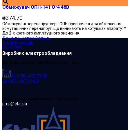
Обмежувач ОПН-141 О*4 48В
₴
374.70
Обмежувачі перенапруг серії ОПН призначені для обмеження
комутаційних перенапруг, що виникають на котушках апарату: *
До 2-х кратного амплітудного значення
Додати в список бажань
Додати у кошик
Quick View
Виробник електрообладнання
Ми працюємо по буднях з 07:30 до 16:30
38 (050) 457-77-90
38 (050) 487-54-03
(Згідно з тарифами вашого оператора)
pmp@etal.ua