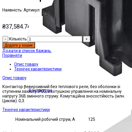
Наявнiсть:
Артикул:
На складі
ЭТАЛ0133262;
₴
37,584.74
Кількість
Додати у кошик
Додати в список бажань
Порівняти
Опис товару
Технічні характеристики
Опис товару
Контактор реверсивний без теплового реле, без оболонки зі
Контактори
ступенем захисту IP00, з котушкою управління на номінальну
напругу 36В змінного струму. Комутаційна зносостійкість (млн.
Циклів): 0,3.
Технічні характеристики
Номінальний робочий струм, А
125