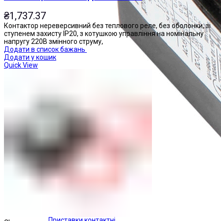
₴
1,737.37
Контактор нереверсивний без теплового реле, без оболонки, зі
ступенем захисту IP20, з котушкою управління на номінальну
напругу 220В змінного струму,
Додати в список бажань
Додати у кошик
Quick View
Приставки контактні