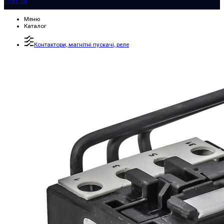
ETAL.ua
Меню
Каталог
Контактори, магнітні пускачі, реле