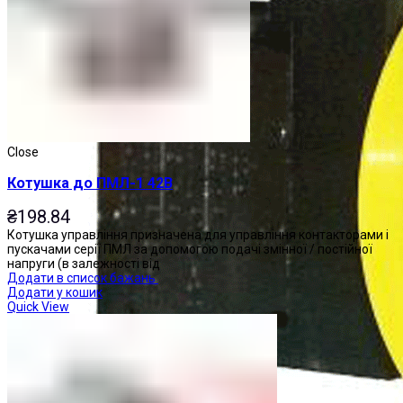
Close
Котушка до ПМЛ-1 42В
₴
198.84
Котушка управління призначена для управління контакторами і
пускачами серії ПМЛ за допомогою подачі змінної / постійної
напруги (в залежності від
Додати в список бажань
Додати у кошик
Quick View