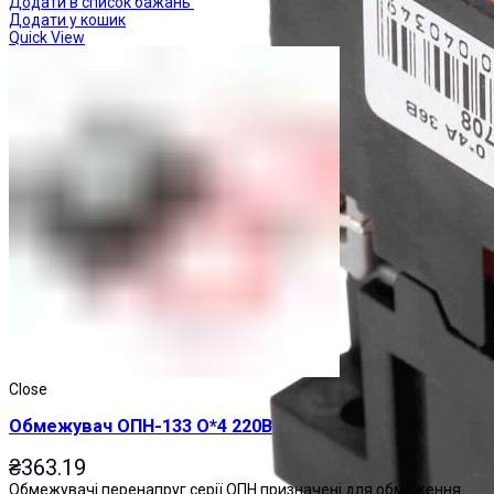
Додати в список бажань
Додати у кошик
Quick View
Close
Обмежувач ОПН-133 О*4 220В
₴
363.19
Обмежувачі перенапруг серії ОПН призначені для обмеження