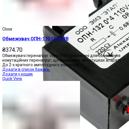
Close
Обмежувач ОПН-170 О*4 24В
₴
374.70
Обмежувачі перенапруг серії ОПН призначені для обмеження
комутаційних перенапруг, що виникають на котушках апарату: *
До 2-х кратного амплітудного значення
Додати в список бажань
Додати у кошик
Quick View