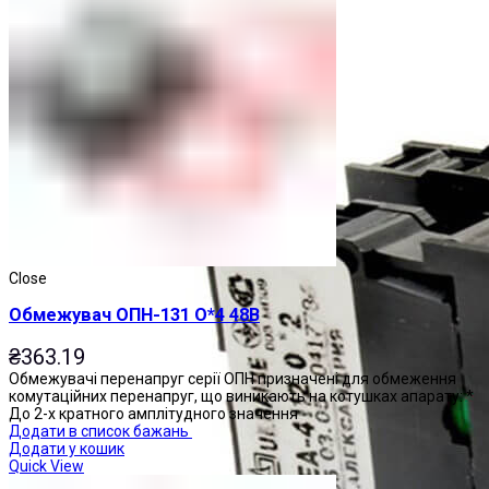
Close
Обмежувач ОПН-131 О*4 48В
₴
363.19
Обмежувачі перенапруг серії ОПН призначені для обмеження
комутаційних перенапруг, що виникають на котушках апарату: *
До 2-х кратного амплітудного значення
Додати в список бажань
Додати у кошик
Quick View