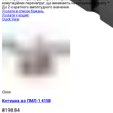
комутаційних перенапруг, що виникають на котушках апарату: *
До 2-х кратного амплітудного значення
Додати в список бажань
Додати у кошик
Quick View
Реле проміжні
Close
Котушка до ПМЛ-1 415В
₴
198.84