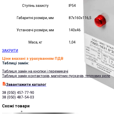
Ступінь захисту
IP54
Габаритні розміри, мм
87х160х116,5
Установчі розміри, мм
140х46
Маса, кг
1,04
ЗАКРИТИ
Ціни вказані з урахуванням ПДВ
Таблиці замін:
Таблиця замін на кнопки і перемикачі
Таблиця замін контакторів, магнітних пускачів, теплових реле
Завантажити каталог
38 (050) 457-77-90
38 (050) 487-54-03
Схожі товари