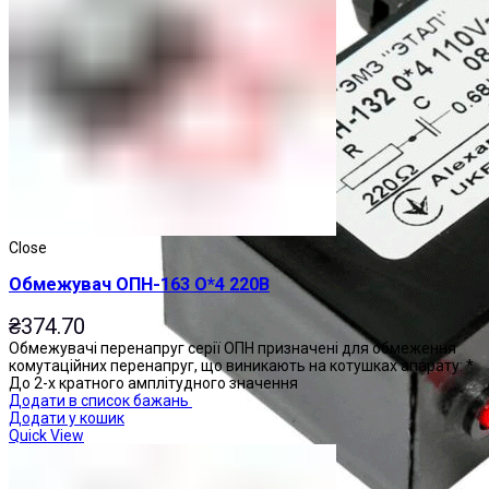
Close
Обмежувач ОПН-163 О*4 220В
₴
374.70
Обмежувачі перенапруг серії ОПН призначені для обмеження
комутаційних перенапруг, що виникають на котушках апарату: *
До 2-х кратного амплітудного значення
Додати в список бажань
Додати у кошик
Quick View