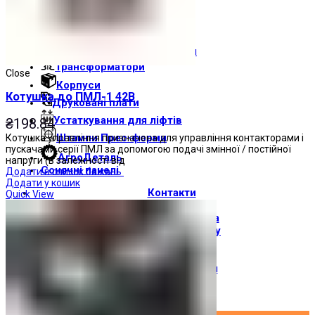
Світлові індикатори
Зумери
Електрощитове обладнання
Трансформатори
Close
Корпуси
Котушка до ПМЛ-1 42В
Друкованi плати
Устаткування для ліфтів
₴
198.84
Штампи Прес-форми
Котушка управління призначена для управління контакторами і
пускачами серії ПМЛ за допомогою подачі змінної / постійної
АгроДеталь
напруги (в залежності від
Сонячні панелі
Додати в список бажань
Додати у кошик
Контакти
Quick View
Про компанію
Доставка і оплата
Про торгову марку
Де купити
Новини
Вхід / Реєстрація
×