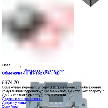
Close
Обмежувачі перенапруги
Обмежувач ОПН-162 О*4 110В
₴
374.70
Обмежувачі перенапруг серії ОПН призначені для обмеження
комутаційних перенапруг, що виникають на котушках апарату: *
До 2-х кратного амплітудного значення
Додати в список бажань
Додати у кошик
Quick View