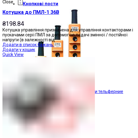
Close
Кнопкові пости
Котушка до ПМЛ-1 36В
₴
198.84
Котушка управління призначена для управління контакторами і
пускачами серії ПМЛ за допомогою подачі змінної / постійної
напруги (в залежності від
Додати в список бажань
Додати у кошик
Quick View
Пости тельферние