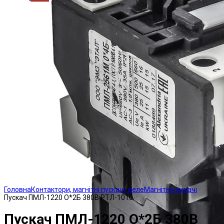
Click to enlarge
Головна
Контактори, магнітні пускачі, реле
Магнітні пускачі
Пускач ПМЛ-1220 О*2Б 380В РТЛ-1010
Пускач ПМЛ-1220 О*2Б 380В