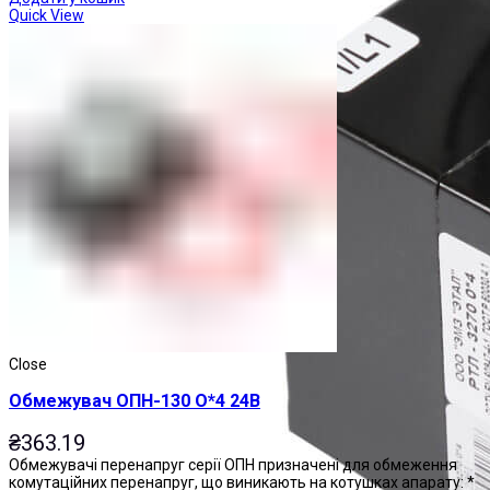
Quick View
Close
Обмежувач ОПН-130 О*4 24В
₴
363.19
Обмежувачі перенапруг серії ОПН призначені для обмеження
комутаційних перенапруг, що виникають на котушках апарату: *