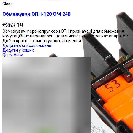
Close
Обмежувач ОПН-120 О*4 24В
₴
363.19
Обмежувачі перенапруг серії ОПН призначені для обмеження
комутаційних перенапруг, що виникають на котушках апарату: *
До 2-х кратного амплітудного значення
Додати в список бажань
Додати у кошик
Quick View