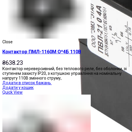
Close
Контактор ПМЛ-1160М О*4Б 110В
₴
638.23
Контактор нереверсивний, без теплового реле, без оболонки, зі
ступенем захисту IP20, з котушкою управління на номінальну
напругу 110В змінного струму,
Додати в список бажань
Додати у кошик
Quick View