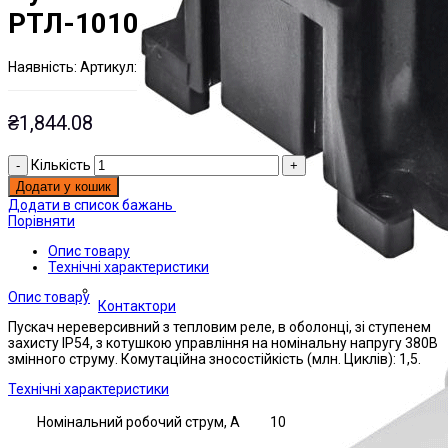
РТЛ-1010
Наявнiсть:
Артикул:
На складі
ЭТАЛ0000628;
₴
1,844.08
Кількість
Додати у кошик
Додати в список бажань
Порівняти
Опис товару
Технічні характеристики
Опис товару
Контактори
Пускач нереверсивний з тепловим реле, в оболонці, зі ступенем
захисту IP54, з котушкою управління на номінальну напругу 380В
змінного струму. Комутаційна зносостійкість (млн. Циклів): 1,5.
Технічні характеристики
Номінальний робочий струм, А
10