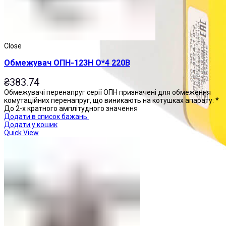
Close
Обмежувач ОПН-123Н О*4 220В
₴
383.74
Обмежувачі перенапруг серії ОПН призначені для обмеження
комутаційних перенапруг, що виникають на котушках апарату: *
До 2-х кратного амплітудного значення
Додати в список бажань
Додати у кошик
Quick View
Пости управління