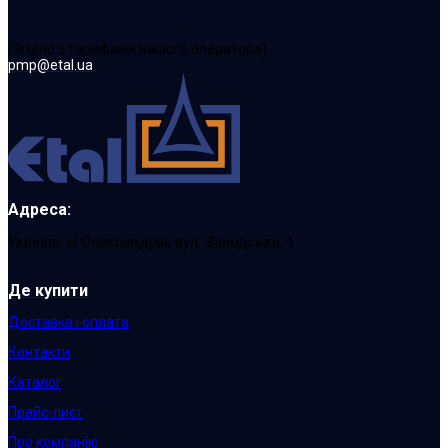
(Згідно з тарифами вашого оператора)
pmp@etal.ua
Адреса:
Україна, м Олександрія, вул. Заводська, 1
Де купити
Доставка і оплата
Контакти
Каталог
Прайс-лист
Про компанію