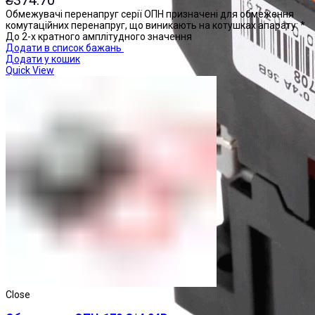
Обмежувачі перенапруг серії ОПН призначені для обмеження
комутаційних перенапруг, що виникають на котушках апарату: *
До 2-х кратного амплітудного значення
Додати в список бажань
Додати у кошик
Quick View
Close