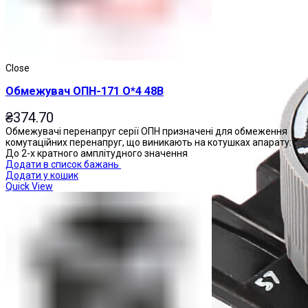
Close
Обмежувач ОПН-171 О*4 48В
₴
374.70
Обмежувачі перенапруг серії ОПН призначені для обмеження
комутаційних перенапруг, що виникають на котушках апарату: *
До 2-х кратного амплітудного значення
Додати в список бажань
Додати у кошик
Quick View