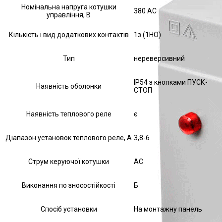
Номінальна напруга котушки
380 АС
управління, В
Кількість і вид додаткових контактів
1з (1НО)
Тип
нереверсивний
IP54 з кнопками ПУСК-
Наявність оболонки
СТОП
Наявність теплового реле
є
Діапазон установок теплового реле, А
3,8-6
Струм керуючої котушки
АС
Виконання по зносостійкості
Б
Спосіб установки
На монтажну панель