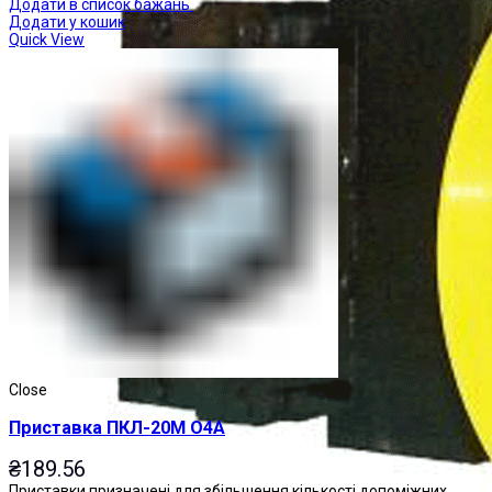
Додати в список бажань
Додати у кошик
Quick View
Close
Приставка ПКЛ-20М О4А
₴
189.56
Приставки призначені для збільшення кількості допоміжних