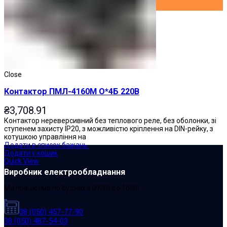
Close
Контактор ПМЛ-4160М О*4Б 220В
₴
3,708.91
Контактор нереверсивний без теплового реле, без оболонки, зі
ступенем захисту IP20, з можливістю кріплення на DIN-рейку, з
котушкою управління на
Додати в список бажань
Додати у кошик
Quick View
Виробник електрообладнання
Ми працюємо по буднях з 07:30 до 16:30
38 (050) 457-77-90
38 (050) 487-54-03