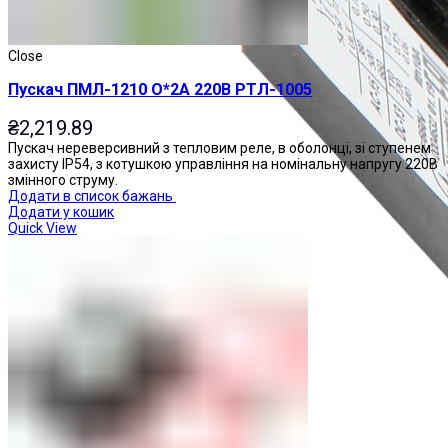
Close
Пускач ПМЛ-1210 О*2А 220В РТЛ-1005
₴
2,219.89
Пускач нереверсивний з тепловим реле, в оболонці, зі ступенем
захисту IP54, з котушкою управління на номінальну напругу 220В
змінного струму.
Додати в список бажань
Додати у кошик
Quick View
Приставки контактні