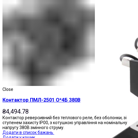
Магнітні пускачі
Close
Контактор ПМЛ-2501 О*4Б 380В
₴
4,494.78
Контактор реверсивний без теплового реле, без оболонки, зі
ступенем захисту IP00, з котушкою управління на номінальну
напругу 380В змінного струму.
Додати в список бажань
Додати у кошик