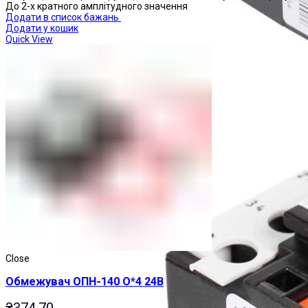
До 2-х кратного амплітудного значення
Додати в список бажань
Додати у кошик
Quick View
Реле теплові
Close
Обмежувач ОПН-140 О*4 24В
₴
374.70