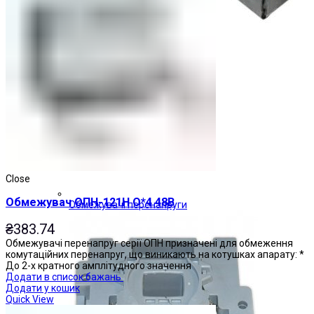
Close
Обмежувач ОПН-121Н О*4 48В
Обмежувачі перенапруги
₴
383.74
Обмежувачі перенапруг серії ОПН призначені для обмеження
комутаційних перенапруг, що виникають на котушках апарату: *
До 2-х кратного амплітудного значення
Додати в список бажань
Додати у кошик
Quick View