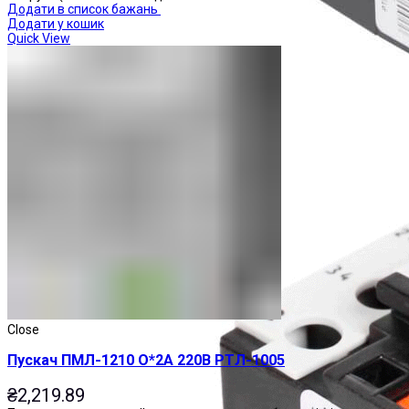
Додати в список бажань
Додати у кошик
Quick View
Реле теплові
Close
Пускач ПМЛ-1210 О*2А 220В РТЛ-1005
₴
2,219.89