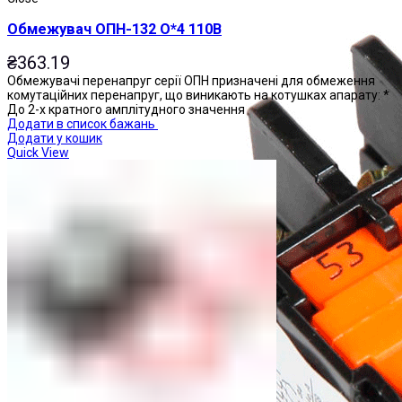
Обмежувач ОПН-132 О*4 110В
₴
363.19
Обмежувачі перенапруг серії ОПН призначені для обмеження
комутаційних перенапруг, що виникають на котушках апарату: *
До 2-х кратного амплітудного значення
Додати в список бажань
Додати у кошик
Quick View