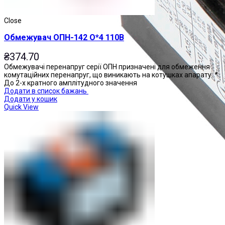
Close
Обмежувач ОПН-142 О*4 110В
₴
374.70
Обмежувачі перенапруг серії ОПН призначені для обмеження
комутаційних перенапруг, що виникають на котушках апарату: *
До 2-х кратного амплітудного значення
Додати в список бажань
Додати у кошик
Quick View
Приставки контактні