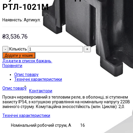
РТЛ-1021М
Наявнiсть:
Артикул:
На складі
ЭТАЛ0001154;
₴
3,536.76
Кількість
Додати у кошик
Додати в список бажань
Порівняти
Опис товару
Технічні характеристики
Опис товару
Контактори
Пускач нереверсивний з тепловим реле, в оболонці, зі ступенем
захисту IP54, з котушкою управління на номінальну напругу 220В
змінного струму. Комутаційна зносостійкість (млн. Циклів): 2,0.
Технічні характеристики
Номінальний робочий струм, А
16