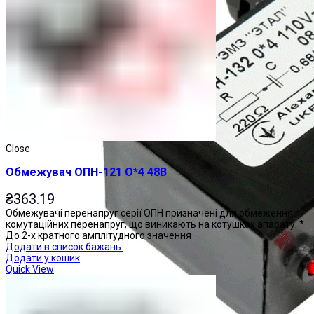
Close
Обмежувач ОПН-121 О*4 48В
₴
363.19
Обмежувачі перенапруг серії ОПН призначені для обмеження
комутаційних перенапруг, що виникають на котушках апарату: *
До 2-х кратного амплітудного значення
Додати в список бажань
Додати у кошик
Quick View