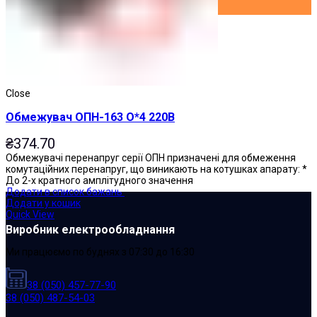
Close
Обмежувач ОПН-163 О*4 220В
₴
374.70
Обмежувачі перенапруг серії ОПН призначені для обмеження
комутаційних перенапруг, що виникають на котушках апарату: *
До 2-х кратного амплітудного значення
Додати в список бажань
Додати у кошик
Quick View
Виробник електрообладнання
Ми працюємо по буднях з 07:30 до 16:30
38 (050) 457-77-90
38 (050) 487-54-03