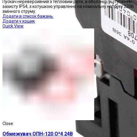
Пускач нереверсивний з тепловим реле, в оболонці, зі ступенем
захисту IP54, з котушкою управління на номінальну напругу 220В
змінного струму.
Додати в список бажань
Додати у кошик
Quick View
Close
Обмежувач ОПН-120 О*4 24В