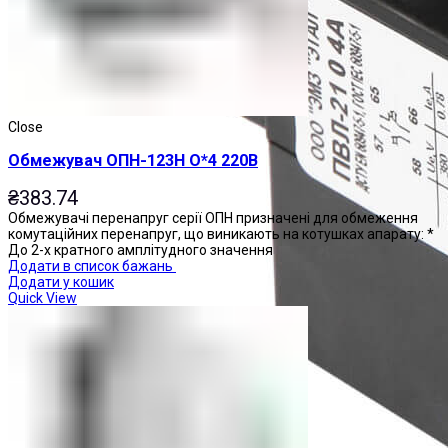
Close
Обмежувач ОПН-123Н О*4 220В
₴
383.74
Обмежувачі перенапруг серії ОПН призначені для обмеження
комутаційних перенапруг, що виникають на котушках апарату: *
До 2-х кратного амплітудного значення
Додати в список бажань
Додати у кошик
Quick View