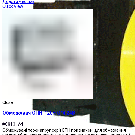
Додати у кошик
Quick View
Close
Обмежувач ОПН-120Н О*4 24В
₴
383.74
Обмежувачі перенапруг серії ОПН призначені для обмеження