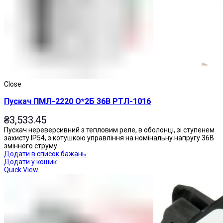
Приставки витримки часу
Close
Пускач ПМЛ-2220 О*2Б 36В РТЛ-1016
₴
3,533.45
Пускач нереверсивний з тепловим реле, в оболонці, зі ступенем
захисту IP54, з котушкою управління на номінальну напругу 36В
змінного струму.
Додати в список бажань
Додати у кошик
Quick View