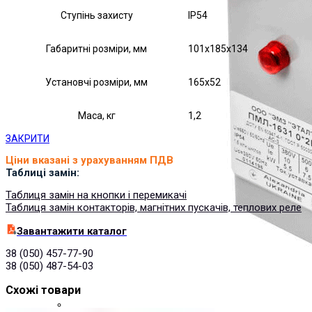
Ступінь захисту
IP54
Габаритні розміри, мм
101х185х134
Установчі розміри, мм
165х52
Маса, кг
1,2
ЗАКРИТИ
Ціни вказані з урахуванням ПДВ
Таблиці замін:
Таблиця замін на кнопки і перемикачі
Таблиця замін контакторів, магнітних пускачів, теплових реле
Завантажити каталог
38 (050) 457-77-90
38 (050) 487-54-03
Схожі товари