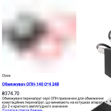
Магнітні пускачі
Close
Обмежувач ОПН-140 О*4 24В
₴
374.70
Обмежувачі перенапруг серії ОПН призначені для обмеження
комутаційних перенапруг, що виникають на котушках апарату: *
До 2-х кратного амплітудного значення
Додати в список бажань