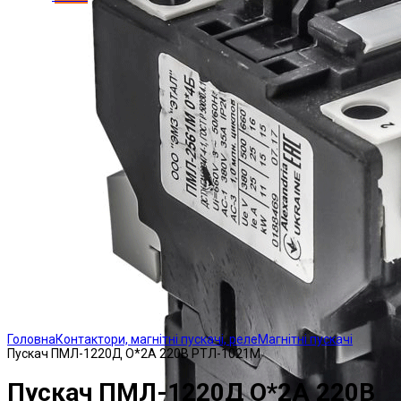
Click to enlarge
Головна
Контактори, магнітні пускачі, реле
Магнітні пускачі
Пускач ПМЛ-1220Д О*2А 220В РТЛ-1021М
Пускач ПМЛ-1220Д О*2А 220В