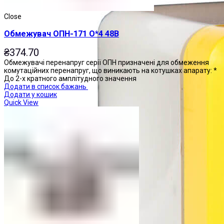
Close
Обмежувач ОПН-171 О*4 48В
₴
374.70
Обмежувачі перенапруг серії ОПН призначені для обмеження
комутаційних перенапруг, що виникають на котушках апарату: *
До 2-х кратного амплітудного значення
Додати в список бажань
Додати у кошик
Quick View