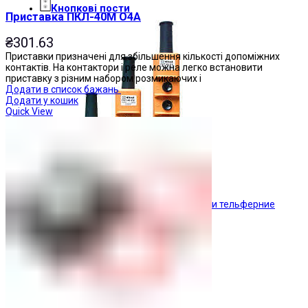
Кнопкові пости
Приставка ПКЛ-40М О4А
₴
301.63
Приставки призначені для збільшення кількості допоміжних
контактів. На контактори і реле можна легко встановити
приставку з різним набором розмикаючих і
Додати в список бажань
Додати у кошик
Quick View
Пости тельферние