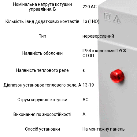
Номінальна напруга котушки
220 AC
управління, В
Кількість і вид додаткових контактів
1з (1НО)
Тип
нереверсивний
IP54 з кнопками ПУСК-
Наявність оболонки
СТОП
Наявність теплового реле
є
Діапазон установок теплового реле, А
13-19
Струм керуючої котушки
АС
Виконання по зносостійкості
А
Спосіб установки
На монтажну панель