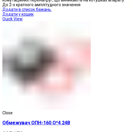
комутаційних перенапруг, що виникають на котушках апарату: *
До 2-х кратного амплітудного значення
Додати в список бажань
Додати у кошик
Quick View
Кнопки натискні
Close
Обмежувач ОПН-160 О*4 24В