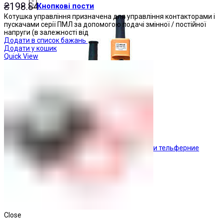
₴
198.84
Кнопкові пости
Котушка управління призначена для управління контакторами і
пускачами серії ПМЛ за допомогою подачі змінної / постійної
напруги (в залежності від
Додати в список бажань
Додати у кошик
Quick View
Пости тельферние
Close