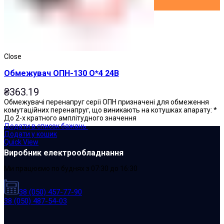
Close
Обмежувач ОПН-130 О*4 24В
₴
363.19
Обмежувачі перенапруг серії ОПН призначені для обмеження
комутаційних перенапруг, що виникають на котушках апарату: *
До 2-х кратного амплітудного значення
Додати в список бажань
Додати у кошик
Quick View
Виробник електрообладнання
Ми працюємо по буднях з 07:30 до 16:30
38 (050) 457-77-90
38 (050) 487-54-03