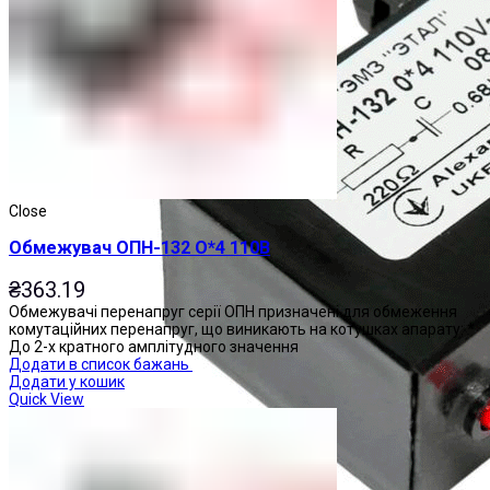
Close
Обмежувач ОПН-132 О*4 110В
₴
363.19
Обмежувачі перенапруг серії ОПН призначені для обмеження
комутаційних перенапруг, що виникають на котушках апарату: *
До 2-х кратного амплітудного значення
Додати в список бажань
Додати у кошик
Quick View