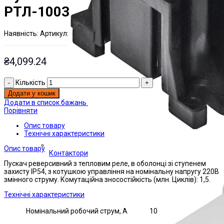
РТЛ-1003
Наявнiсть:
Артикул:
На складі
ЭТАЛ0000839;
₴
4,099.24
Кількість
Додати у кошик
Додати в список бажань
Порівняти
Опис товару
Технічні характеристики
Опис товару
Контактори
Пускач реверсивний з тепловим реле, в оболонці зі ступенем
захисту IP54, з котушкою управління на номінальну напругу 220В
змінного струму. Комутаційна зносостійкість (млн. Циклів): 1,5.
Технічні характеристики
Номінальний робочий струм, А
10