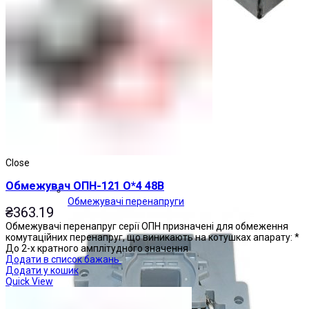
Close
Обмежувач ОПН-121 О*4 48В
Обмежувачі перенапруги
₴
363.19
Обмежувачі перенапруг серії ОПН призначені для обмеження
комутаційних перенапруг, що виникають на котушках апарату: *
До 2-х кратного амплітудного значення
Додати в список бажань
Додати у кошик
Quick View