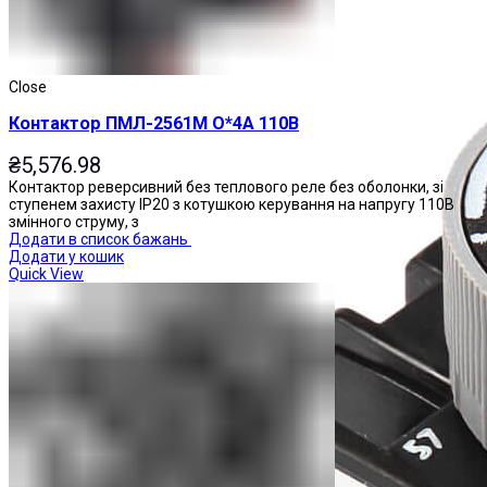
Close
Контактор ПМЛ-2561М О*4А 110В
₴
5,576.98
Контактор реверсивний без теплового реле без оболонки, зі
ступенем захисту IP20 з котушкою керування на напругу 110В
змінного струму, з
Додати в список бажань
Додати у кошик
Quick View