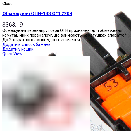
Close
Обмежувач ОПН-133 О*4 220В
₴
363.19
Обмежувачі перенапруг серії ОПН призначені для обмеження
комутаційних перенапруг, що виникають на котушках апарату: *
До 2-х кратного амплітудного значення
Додати в список бажань
Додати у кошик
Quick View