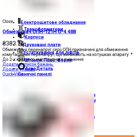
Світлові індикатори
Зумери
Close
Електрощитове обладнання
Трансформатори
Обмежувач ОПН-121Н О*4 48В
Корпуси
₴
383.74
Друкованi плати
Обмежувачі перенапруг серії ОПН призначені для обмеження
Устаткування для ліфтів
комутаційних перенапруг, що виникають на котушках апарату: *
До 2-х кратного амплітудного значення
Штампи Прес-форми
Додати в список бажань
АгроДеталь
Додати у кошик
Сонячні панелі
Quick View
Контакти
Про компанію
Доставка і оплата
Про торгову марку
Де купити
Новини
Вхід / Реєстрація
×