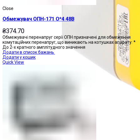
Close
Обмежувач ОПН-171 О*4 48В
₴
374.70
Обмежувачі перенапруг серії ОПН призначені для обмеження
комутаційних перенапруг, що виникають на котушках апарату: *
До 2-х кратного амплітудного значення
Додати в список бажань
Додати у кошик
Quick View
Пости управління