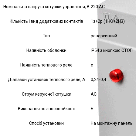
Номінальна напруга котушки управління, В
220 AC
Кількість і вид додаткових контактів
1з+2р (1НО+2НЗ)
Тип
реверсивний
Наявність оболонки
IP54 з кнопкою СТОП
Наявність теплового реле
є
Діапазон установок теплового реле, А
0,24-0,4
Струм керуючої котушки
АС
Виконання по зносостійкості
Б
Спосіб установки
На монтажну панель