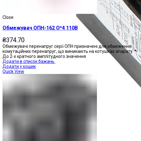
Close
Обмежувач ОПН-162 О*4 110В
₴
374.70
Обмежувачі перенапруг серії ОПН призначені для обмеження
комутаційних перенапруг, що виникають на котушках апарату: *
До 2-х кратного амплітудного значення
Додати в список бажань
Додати у кошик
Quick View
Приставки контактні