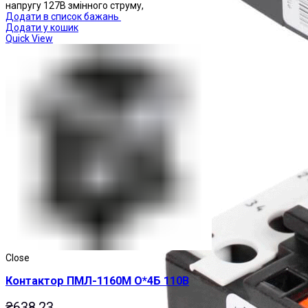
напругу 127В змінного струму,
Додати в список бажань
Додати у кошик
Quick View
Реле теплові
Close
Контактор ПМЛ-1160М О*4Б 110В
₴
638.23