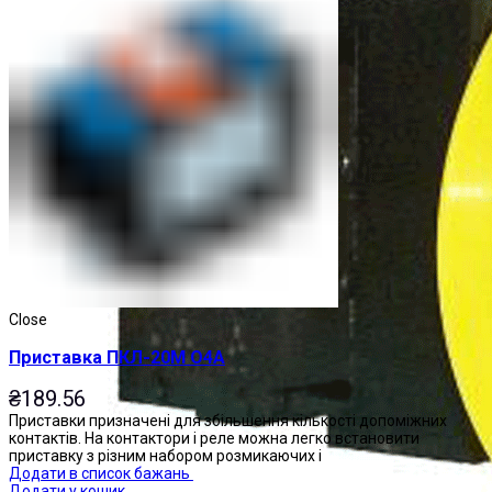
Close
Приставка ПКЛ-20М О4А
₴
189.56
Приставки призначені для збільшення кількості допоміжних
контактів. На контактори і реле можна легко встановити
приставку з різним набором розмикаючих і
Додати в список бажань
Додати у кошик