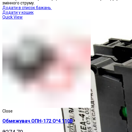
змінного струму.
Додати в список бажань
Додати у кошик
Quick View
Close
Обмежувач ОПН-172 О*4 110В