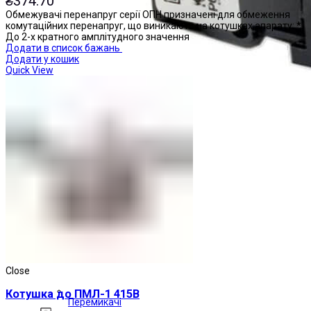
₴
374.70
Обмежувачі перенапруг серії ОПН призначені для обмеження
комутаційних перенапруг, що виникають на котушках апарату: *
До 2-х кратного амплітудного значення
Додати в список бажань
Додати у кошик
Quick View
Close
Котушка до ПМЛ-1 415В
Перемикачі