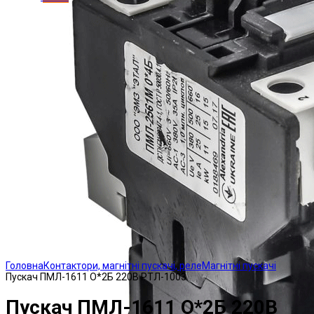
Click to enlarge
Головна
Контактори, магнітні пускачі, реле
Магнітні пускачі
Пускач ПМЛ-1611 О*2Б 220В РТЛ-1003
Пускач ПМЛ-1611 О*2Б 220В