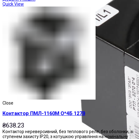
Quick View
Close
Контактор ПМЛ-1160М О*4Б 127В
₴
638.23
Контактор нереверсивний, без теплового реле, без оболонки, зі
ступенем захисту IP20, з котушкою управління на номінальну