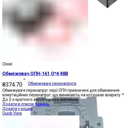
Close
Обмежувач ОПН-161 О*4 48В
₴
374.70
Обмежувачі перенапруги
Обмежувачі перенапруг серії ОПН призначені для обмеження
комутаційних перенапруг, що виникають на котушках апарату: *
До 2-х кратного амплітудного значення
Додати в список бажань
Додати у кошик
Quick View