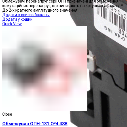
Обмежувачі перенапруг серії ОПН призначені для обмеження
комутаційних перенапруг, що виникають на котушках апарату: *
До 2-х кратного амплітудного значення
Додати в список бажань
Додати у кошик
Quick View
Close
Обмежувач ОПН-131 О*4 48В