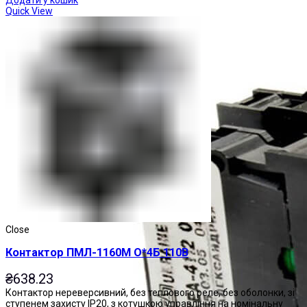
Quick View
Close
Контактор ПМЛ-1160М О*4Б 110В
₴
638.23
Контактор нереверсивний, без теплового реле, без оболонки, зі
ступенем захисту IP20, з котушкою управління на номінальну