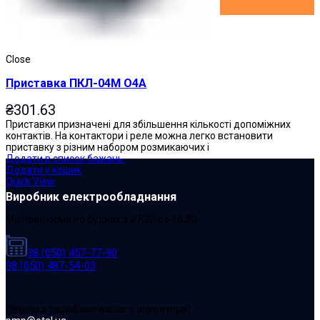
Close
Приставка ПКЛ-04М О4А
₴
301.63
Приставки призначені для збільшення кількості допоміжних
контактів. На контактори і реле можна легко встановити
приставку з різним набором розмикаючих і
Додати в список бажань
Додати у кошик
Quick View
Виробник електрообладнання
Ми працюємо по буднях з 07:30 до 16:30
38 (050) 457-77-90
38 (050) 487-54-03
(Згідно з тарифами вашого оператора)