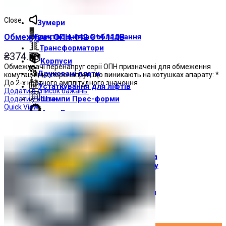
Світлові індикатори
Close
Зумери
Електрощитове обладнання
Обмежувач ОПН-142 О*4 110В
Трансформатори
₴
374.70
Корпуси
Обмежувачі перенапруг серії ОПН призначені для обмеження
Друкованi плати
комутаційних перенапруг, що виникають на котушках апарату: *
До 2-х кратного амплітудного значення
Устаткування для ліфтів
Додати в список бажань
Штампи Прес-форми
Додати у кошик
Quick View
АгроДеталь
Сонячні панелі
Контакти
Про компанію
Доставка і оплата
Про торгову марку
Де купити
Новини
Вхід / Реєстрація
×