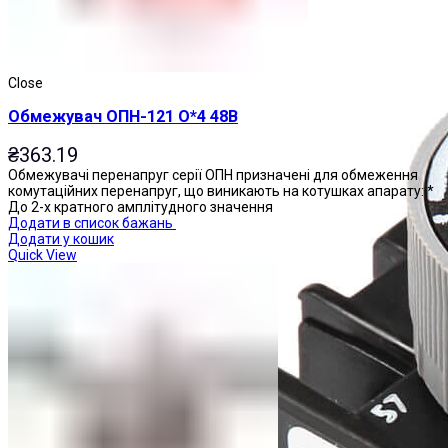
Close
Обмежувач ОПН-121 О*4 48В
₴
363.19
Обмежувачі перенапруг серії ОПН призначені для обмеження
комутаційних перенапруг, що виникають на котушках апарату: *
До 2-х кратного амплітудного значення
Додати в список бажань
Додати у кошик
Quick View