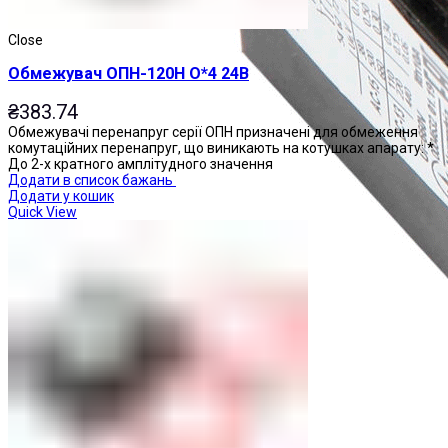
Close
Обмежувач ОПН-120Н О*4 24В
₴
383.74
Обмежувачі перенапруг серії ОПН призначені для обмеження
комутаційних перенапруг, що виникають на котушках апарату: *
До 2-х кратного амплітудного значення
Додати в список бажань
Додати у кошик
Quick View
Приставки контактні