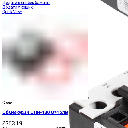
Додати в список бажань
Додати у кошик
Quick View
Реле теплові
Close
Обмежувач ОПН-130 О*4 24В
₴
363.19