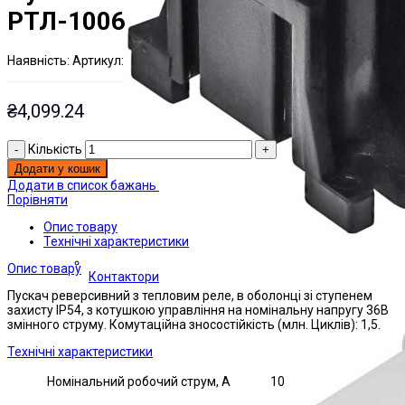
РТЛ-1006
Наявнiсть:
Артикул:
На складі
ЭТАЛ0000856;
₴
4,099.24
Кількість
Додати у кошик
Додати в список бажань
Порівняти
Опис товару
Технічні характеристики
Опис товару
Контактори
Пускач реверсивний з тепловим реле, в оболонці зі ступенем
захисту IP54, з котушкою управління на номінальну напругу 36В
змінного струму. Комутаційна зносостійкість (млн. Циклів): 1,5.
Технічні характеристики
Номінальний робочий струм, А
10