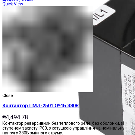
Quick View
Close
Контактор ПМЛ-2501 О*4Б 380В
₴
4,494.78
Контактор реверсивний без теплового реле, без оболонки, зі
ступенем захисту IP00, з котушкою управління на номінальну
напругу 380В змінного струму.