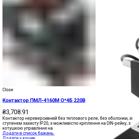
Магнітні пускачі
Close
Контактор ПМЛ-4160М О*4Б 220В
₴
3,708.91
Контактор нереверсивний без теплового реле, без оболонки, зі
ступенем захисту IP20, з можливістю кріплення на DIN-рейку, з
котушкою управління на
Додати в список бажань
Додати у кошик