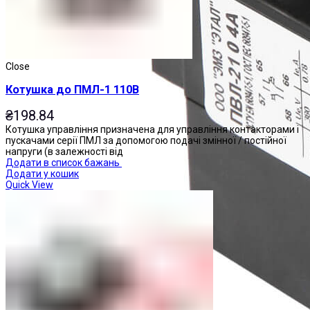
Close
Котушка до ПМЛ-1 110В
₴
198.84
Котушка управління призначена для управління контакторами і
пускачами серії ПМЛ за допомогою подачі змінної / постійної
напруги (в залежності від
Додати в список бажань
Додати у кошик
Quick View