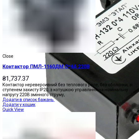
Close
Контактор ПМЛ-1160ДМ О*4А 220В
₴
1,737.37
Контактор нереверсивний без теплового реле, без оболонки, зі
ступенем захисту IP20, з котушкою управління на номінальну
напругу 220В змінного струму,
Додати в список бажань
Додати у кошик
Quick View