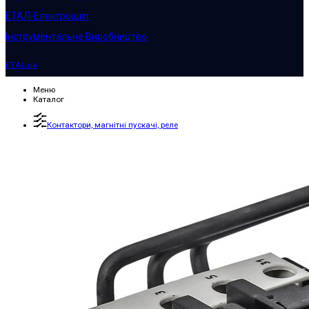
ЕТАЛ-Електрощит
Інструментальне Виробництво
ETAL.ua
Меню
Каталог
Контактори, магнітні пускачі, реле