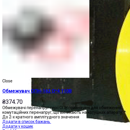
Close
Обмежувач ОПН-162 О*4 110В
₴
374.70
Обмежувачі перенапруг серії ОПН призначені для обмеження
комутаційних перенапруг, що виникають на котушках апарату: *
До 2-х кратного амплітудного значення
Додати в список бажань
Додати у кошик