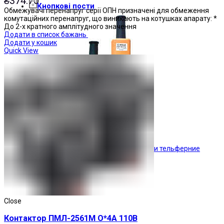
₴
374.70
Кнопкові пости
Обмежувачі перенапруг серії ОПН призначені для обмеження
комутаційних перенапруг, що виникають на котушках апарату: *
До 2-х кратного амплітудного значення
Додати в список бажань
Додати у кошик
Quick View
Пости тельферние
Close
Контактор ПМЛ-2561М О*4А 110В