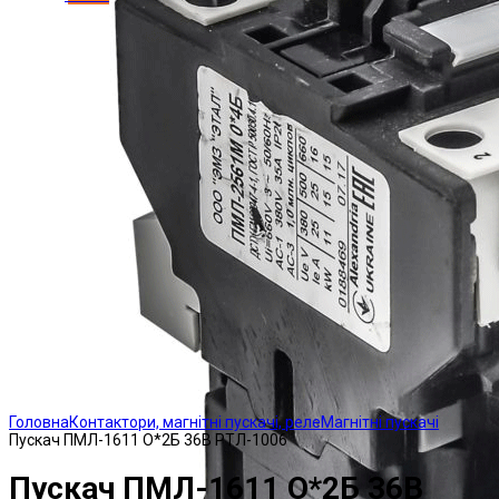
Click to enlarge
Головна
Контактори, магнітні пускачі, реле
Магнітні пускачі
Пускач ПМЛ-1611 О*2Б 36В РТЛ-1006
Пускач ПМЛ-1611 О*2Б 36В