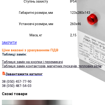
Ступінь захисту
IP54
Габаритні розміри, мм
123х280х143
Установчі розміри, мм
260х46
Маса, кг
2,15
ЗАКРИТИ
Ціни вказані з урахуванням ПДВ
Таблиці замін:
Таблиця замін на кнопки і перемикачі
Таблиця замін контакторів, магнітних пускачів, теплових реле
Завантажити каталог
38 (050) 457-77-90
38 (050) 487-54-03
Схожі товари