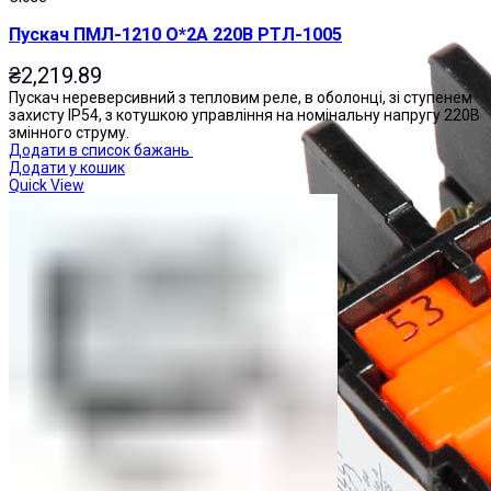
Пускач ПМЛ-1210 О*2А 220В РТЛ-1005
₴
2,219.89
Пускач нереверсивний з тепловим реле, в оболонці, зі ступенем
захисту IP54, з котушкою управління на номінальну напругу 220В
змінного струму.
Додати в список бажань
Додати у кошик
Quick View