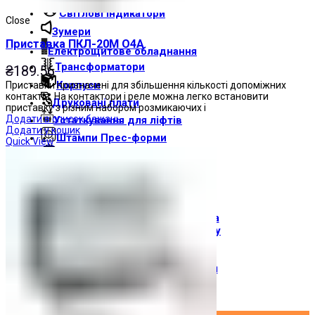
Світлові індикатори
Close
Зумери
Приставка ПКЛ-20М О4А
Електрощитове обладнання
Трансформатори
₴
189.56
Корпуси
Приставки призначені для збільшення кількості допоміжних
контактів. На контактори і реле можна легко встановити
Друкованi плати
приставку з різним набором розмикаючих і
Додати в список бажань
Устаткування для ліфтів
Додати у кошик
Штампи Прес-форми
Quick View
АгроДеталь
Сонячні панелі
Контакти
Про компанію
Доставка і оплата
Про торгову марку
Де купити
Новини
Вхід / Реєстрація
×