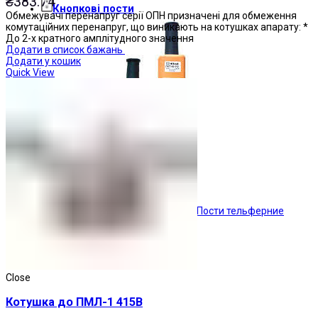
₴
383.74
Кнопкові пости
Обмежувачі перенапруг серії ОПН призначені для обмеження
комутаційних перенапруг, що виникають на котушках апарату: *
До 2-х кратного амплітудного значення
Додати в список бажань
Додати у кошик
Quick View
Пости тельферние
Close
Котушка до ПМЛ-1 415В