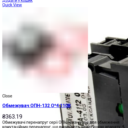
Додати у кошик
Quick View
Close
Обмежувач ОПН-132 О*4 110В
₴
363.19
Обмежувачі перенапруг серії ОПН призначені для обмеження
комутаційних перенапруг, що виникають на котушках апарату: *