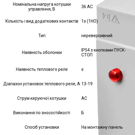
Номінальна напруга котушки
36 AC
управління, В
Кількість і вид додаткових контактів
1з (1НО)
Тип
нереверсивний
IP54 з кнопками ПУСК-
Наявність оболонки
СТОП
Наявність теплового реле
є
Діапазон установок теплового реле, А
13-19
Струм керуючої котушки
АС
Виконання по зносостійкості
Б
Спосіб установки
На монтажну панель