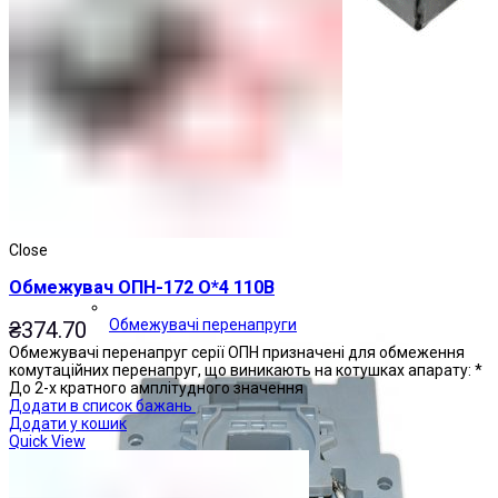
Close
Обмежувач ОПН-172 О*4 110В
Обмежувачі перенапруги
₴
374.70
Обмежувачі перенапруг серії ОПН призначені для обмеження
комутаційних перенапруг, що виникають на котушках апарату: *
До 2-х кратного амплітудного значення
Додати в список бажань
Додати у кошик
Quick View