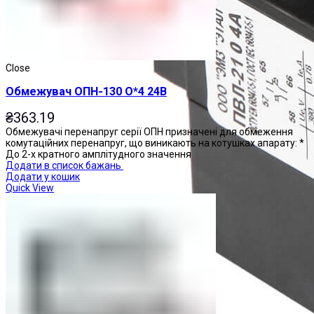
Close
Обмежувач ОПН-130 О*4 24В
₴
363.19
Обмежувачі перенапруг серії ОПН призначені для обмеження
комутаційних перенапруг, що виникають на котушках апарату: *
До 2-х кратного амплітудного значення
Додати в список бажань
Додати у кошик
Quick View