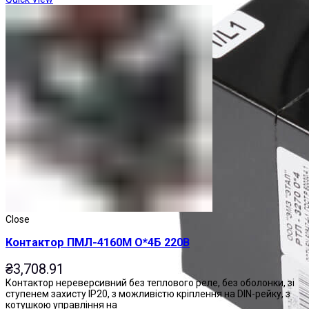
Close
Контактор ПМЛ-4160М О*4Б 220В
₴
3,708.91
Контактор нереверсивний без теплового реле, без оболонки, зі
ступенем захисту IP20, з можливістю кріплення на DIN-рейку, з
котушкою управління на