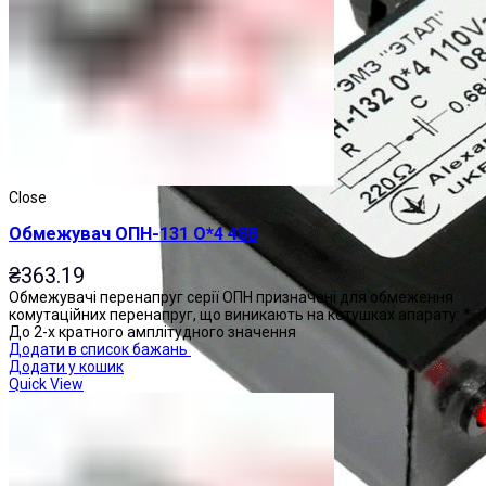
Close
Обмежувач ОПН-131 О*4 48В
₴
363.19
Обмежувачі перенапруг серії ОПН призначені для обмеження
комутаційних перенапруг, що виникають на котушках апарату: *
До 2-х кратного амплітудного значення
Додати в список бажань
Додати у кошик
Quick View