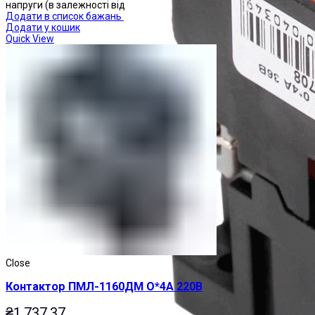
напруги (в залежності від
Додати в список бажань
Додати у кошик
Quick View
Close
Контактор ПМЛ-1160ДМ О*4А 220В
₴
1,737.37