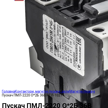
Click to enlarge
Головна
Контактори, магнітні пускачі, реле
Магнітні пускачі
Пускач ПМЛ-2220 О*2Б 36В РТЛ-1021
Пускач ПМЛ-2220 О*2Б 36В