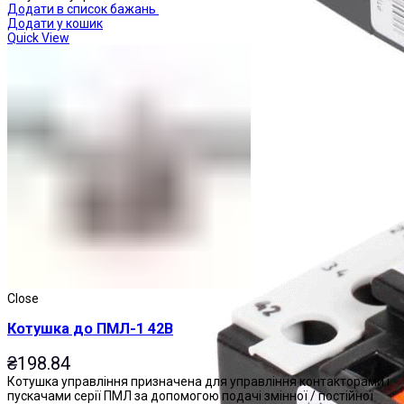
Додати в список бажань
Додати у кошик
Quick View
Реле теплові
Close
Котушка до ПМЛ-1 42В
₴
198.84
Котушка управління призначена для управління контакторами і
пускачами серії ПМЛ за допомогою подачі змінної / постійної