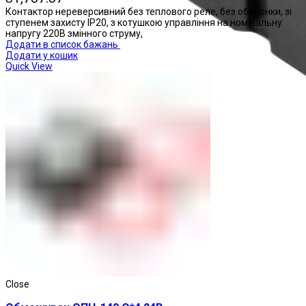
Контактор нереверсивний без теплового реле, без оболонки, зі
ступенем захисту IP20, з котушкою управління на номінальну
напругу 220В змінного струму,
Додати в список бажань
Додати у кошик
Quick View
Реле проміжні
Close