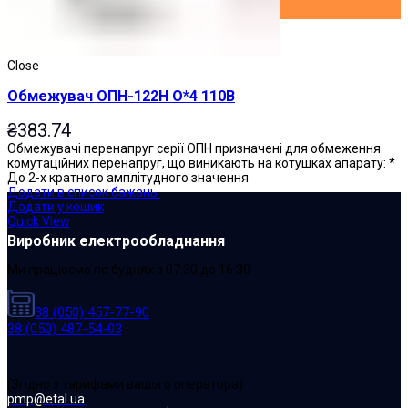
Close
Обмежувач ОПН-122Н О*4 110В
₴
383.74
Обмежувачі перенапруг серії ОПН призначені для обмеження
комутаційних перенапруг, що виникають на котушках апарату: *
До 2-х кратного амплітудного значення
Додати в список бажань
Додати у кошик
Quick View
Виробник електрообладнання
Ми працюємо по буднях з 07:30 до 16:30
38 (050) 457-77-90
38 (050) 487-54-03
(Згідно з тарифами вашого оператора)
pmp@etal.ua