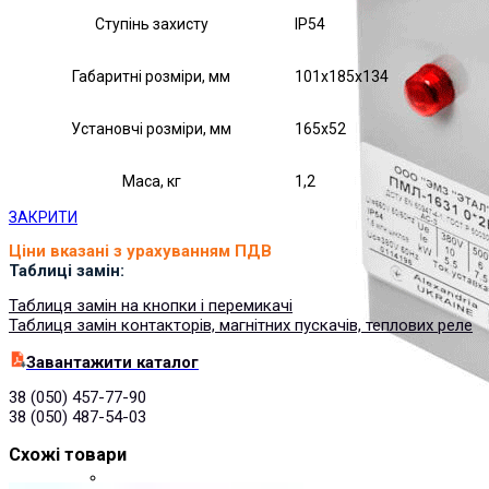
Ступінь захисту
IP54
Габаритні розміри, мм
101х185х134
Установчі розміри, мм
165х52
Маса, кг
1,2
ЗАКРИТИ
Ціни вказані з урахуванням ПДВ
Таблиці замін:
Таблиця замін на кнопки і перемикачі
Таблиця замін контакторів, магнітних пускачів, теплових реле
Завантажити каталог
38 (050) 457-77-90
38 (050) 487-54-03
Схожі товари