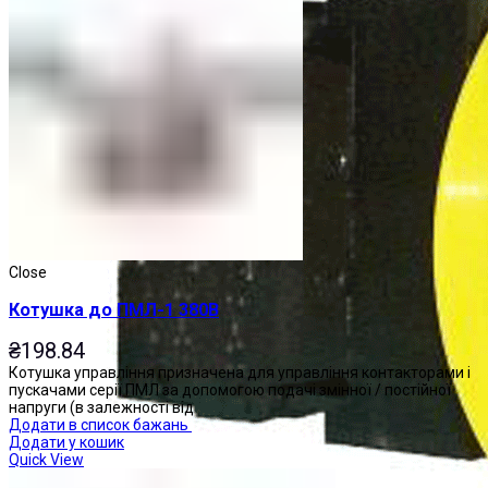
Close
Котушка до ПМЛ-1 380В
₴
198.84
Котушка управління призначена для управління контакторами і
пускачами серії ПМЛ за допомогою подачі змінної / постійної
напруги (в залежності від
Додати в список бажань
Додати у кошик
Quick View