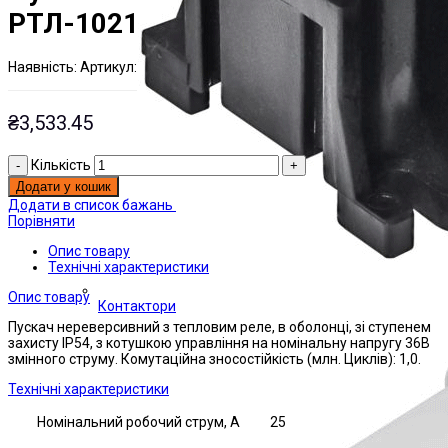
РТЛ-1021
Наявнiсть:
Артикул:
На складі
ЭТАЛ0001579;
₴
3,533.45
Кількість
Додати у кошик
Додати в список бажань
Порівняти
Опис товару
Технічні характеристики
Опис товару
Контактори
Пускач нереверсивний з тепловим реле, в оболонці, зі ступенем
захисту IP54, з котушкою управління на номінальну напругу 36В
змінного струму. Комутаційна зносостійкість (млн. Циклів): 1,0.
Технічні характеристики
Номінальний робочий струм, А
25