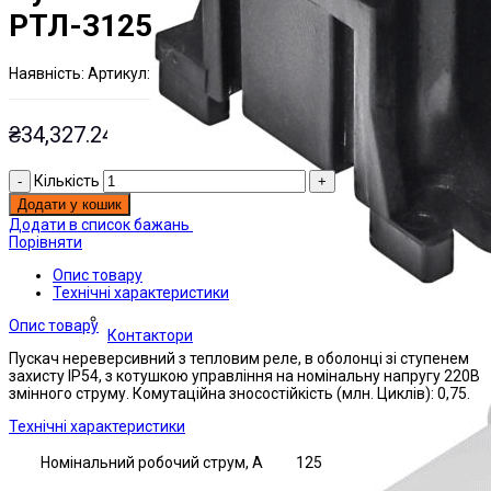
РТЛ-3125
Наявнiсть:
Артикул:
На складі
ЭТАЛ0144358;
₴
34,327.24
Кількість
Додати у кошик
Додати в список бажань
Порівняти
Опис товару
Технічні характеристики
Опис товару
Контактори
Пускач нереверсивний з тепловим реле, в оболонці зі ступенем
захисту IP54, з котушкою управління на номінальну напругу 220В
змінного струму. Комутаційна зносостійкість (млн. Циклів): 0,75.
Технічні характеристики
Номінальний робочий струм, А
125