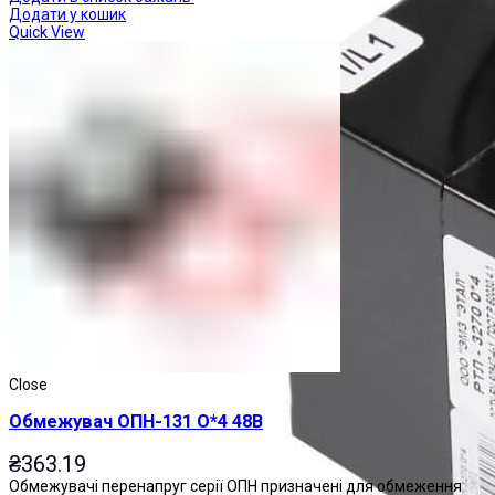
Додати у кошик
Quick View
Close
Обмежувач ОПН-131 О*4 48В
₴
363.19
Обмежувачі перенапруг серії ОПН призначені для обмеження