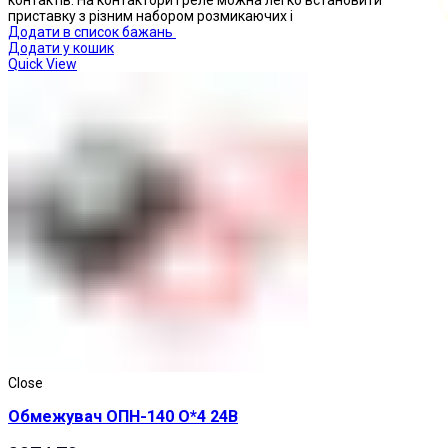
контактів. На контактори і реле можна легко встановити
приставку з різним набором розмикаючих і
Додати в список бажань
Додати у кошик
Quick View
Кнопки натискні
Close
Обмежувач ОПН-140 О*4 24В