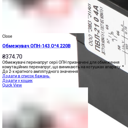
Close
Обмежувач ОПН-143 О*4 220В
₴
374.70
Обмежувачі перенапруг серії ОПН призначені для обмеження
комутаційних перенапруг, що виникають на котушках апарату: *
До 2-х кратного амплітудного значення
Додати в список бажань
Додати у кошик
Quick View