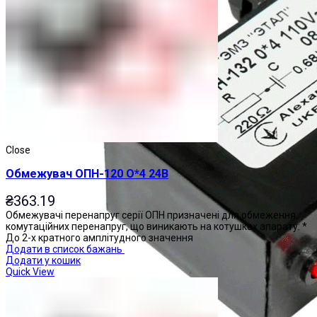
Close
Обмежувач ОПН-120 О*4 24В
₴
363.19
Обмежувачі перенапруг серії ОПН призначені для обмеження
комутаційних перенапруг, що виникають на котушках апарату: *
До 2-х кратного амплітудного значення
Додати в список бажань
Додати у кошик
Quick View