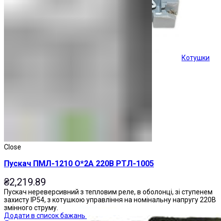
Котушки
Кнопки керування
Close
Пускач ПМЛ-1210 О*2А 220В РТЛ-1005
₴
2,219.89
Пускач нереверсивний з тепловим реле, в оболонці, зі ступенем
захисту IP54, з котушкою управління на номінальну напругу 220В
змінного струму.
Додати в список бажань