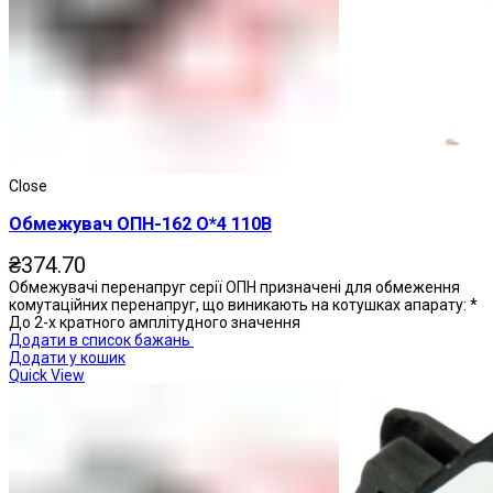
Приставки витримки часу
Close
Обмежувач ОПН-162 О*4 110В
₴
374.70
Обмежувачі перенапруг серії ОПН призначені для обмеження
комутаційних перенапруг, що виникають на котушках апарату: *
До 2-х кратного амплітудного значення
Додати в список бажань
Додати у кошик
Quick View