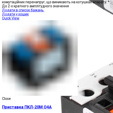
комутаційних перенапруг, що виникають на котушках апарату: *
До 2-х кратного амплітудного значення
Додати в список бажань
Додати у кошик
Quick View
Реле теплові
Close
Приставка ПКЛ-20М О4А