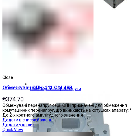
Close
Обмежувач ОПН-141 О*4 48В
Обмежувачі перенапруги
₴
374.70
Обмежувачі перенапруг серії ОПН призначені для обмеження
комутаційних перенапруг, що виникають на котушках апарату: *
До 2-х кратного амплітудного значення
Додати в список бажань
Додати у кошик
Quick View