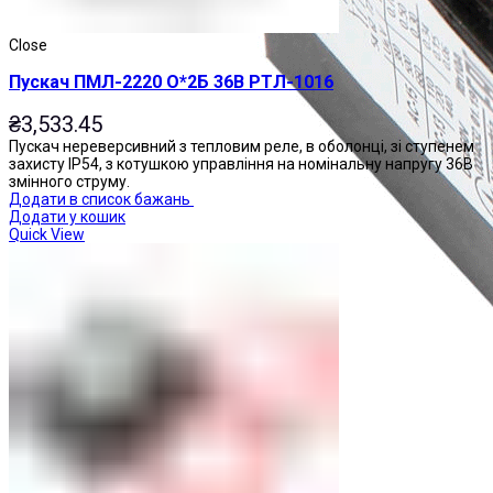
Close
Пускач ПМЛ-2220 О*2Б 36В РТЛ-1016
₴
3,533.45
Пускач нереверсивний з тепловим реле, в оболонці, зі ступенем
захисту IP54, з котушкою управління на номінальну напругу 36В
змінного струму.
Додати в список бажань
Додати у кошик
Quick View
Приставки контактні