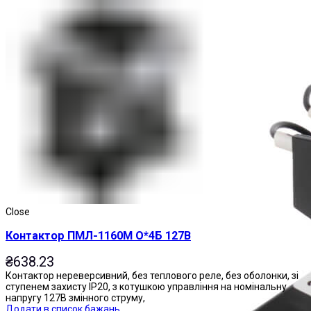
Магнітні пускачі
Close
Контактор ПМЛ-1160М О*4Б 127В
₴
638.23
Контактор нереверсивний, без теплового реле, без оболонки, зі
ступенем захисту IP20, з котушкою управління на номінальну
напругу 127В змінного струму,
Додати в список бажань