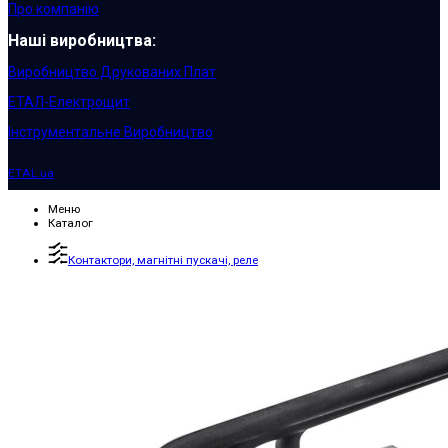
Про компанію
Наші виробництва:
Виробництво Друкованих Плат
ЕТАЛ-Електрощит
Інструментальне Виробництво
ETAL.ua
Меню
Каталог
Контактори, магнітні пускачі, реле