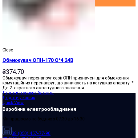
Close
Обмежувач ОПН-170 О*4 24В
₴
374.70
Обмежувачі перенапруг серії ОПН призначені для обмеження
комутаційних перенапруг, що виникають на котушках апарату: *
До 2-х кратного амплітудного значення
Додати в список бажань
Додати у кошик
Quick View
Виробник електрообладнання
Ми працюємо по буднях з 07:30 до 16:30
38 (050) 457-77-90