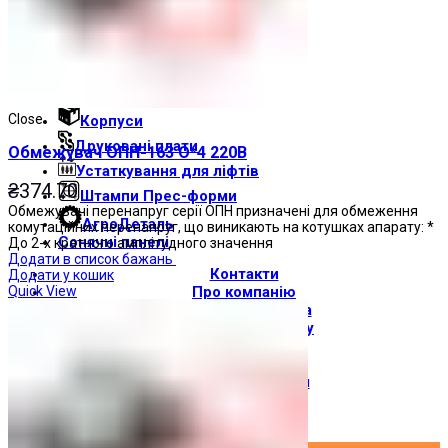
Світлові індикатори
Зумери
Електрощитове обладнання
Трансформатори
Close
Корпуси
Друкованi плати
Обмежувач ОПН-163 О*4 220В
Устаткування для ліфтів
₴
374.70
Штампи Прес-форми
Обмежувачі перенапруг серії ОПН призначені для обмеження
АгроДеталь
комутаційних перенапруг, що виникають на котушках апарату: *
Сонячні панелі
До 2-х кратного амплітудного значення
Додати в список бажань
Контакти
Додати у кошик
Quick View
Про компанію
Доставка і оплата
Про торгову марку
Де купити
Новини
Вхід / Реєстрація
×