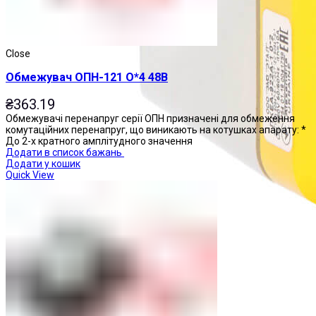
Close
Обмежувач ОПН-121 О*4 48В
₴
363.19
Обмежувачі перенапруг серії ОПН призначені для обмеження
комутаційних перенапруг, що виникають на котушках апарату: *
До 2-х кратного амплітудного значення
Додати в список бажань
Додати у кошик
Quick View
Пости управління