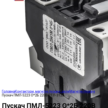
Click to enlarge
Головна
Контактори, магнітні пускачі, реле
Магнітні пускачі
Пускач ПМЛ-5223 О*2Б 220В РТЛ-3125
Пускач ПМЛ-5223 О*2Б 220В