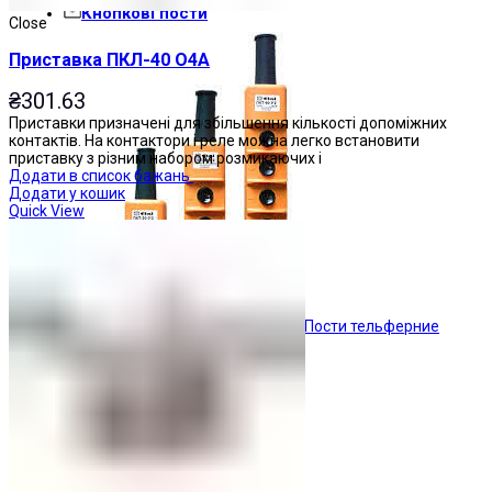
Кнопкові пости
Close
Приставка ПКЛ-40 О4А
₴
301.63
Приставки призначені для збільшення кількості допоміжних
контактів. На контактори і реле можна легко встановити
приставку з різним набором розмикаючих і
Додати в список бажань
Додати у кошик
Quick View
Пости тельферние