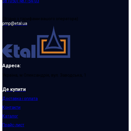
38 (050) 487-54-03
(Згідно з тарифами вашого оператора)
pmp@etal.ua
Адреса:
Україна, м Олександрія, вул. Заводська, 1
Де купити
Доставка і оплата
Контакти
Каталог
Прайс-лист