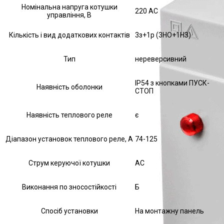
Номінальна напруга котушки
220 AC
управління, В
Кількість і вид додаткових контактів
3з+1р (3НО+1НЗ)
Тип
нереверсивний
IP54 з кнопками ПУСК-
Наявність оболонки
СТОП
Наявність теплового реле
є
Діапазон установок теплового реле, А
74-125
Струм керуючої котушки
АС
Виконання по зносостійкості
Б
Спосіб установки
На монтажну панель