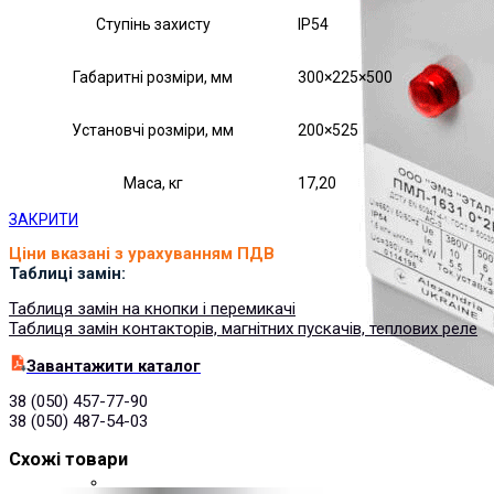
Ступінь захисту
IP54
Габаритні розміри, мм
300×225×500
Установчі розміри, мм
200×525
Маса, кг
17,20
ЗАКРИТИ
Ціни вказані з урахуванням ПДВ
Таблиці замін:
Таблиця замін на кнопки і перемикачі
Таблиця замін контакторів, магнітних пускачів, теплових реле
Завантажити каталог
38 (050) 457-77-90
38 (050) 487-54-03
Схожі товари