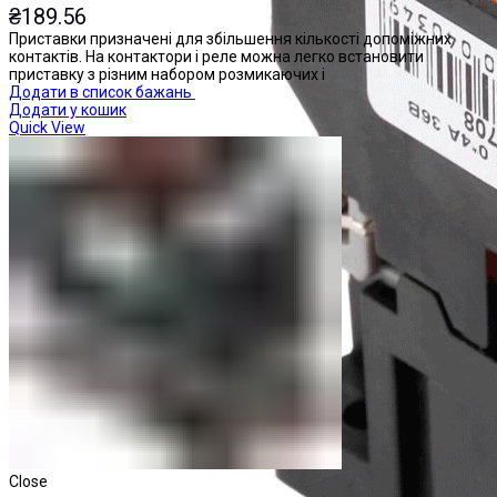
₴
189.56
Приставки призначені для збільшення кількості допоміжних
контактів. На контактори і реле можна легко встановити
приставку з різним набором розмикаючих і
Додати в список бажань
Додати у кошик
Quick View
Close