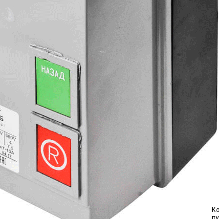
Ко
пу