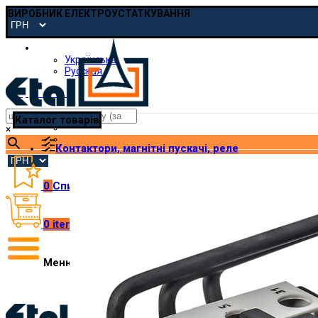
ВИРОБНИК ЕЛЕКТРОУСТАТКУВАННЯ
Українська
Українська
Русская
pmp@etal.ua
Каталог товарів
×
Контактори, магнітні пускачі, реле
0
Список побажань
0
items
/
₴
0.00
Меню