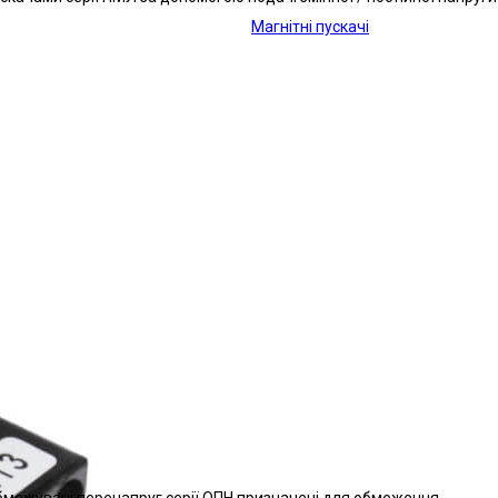
Магнітні пускачі
межувачі перенапруг серії ОПН призначені для обмеження