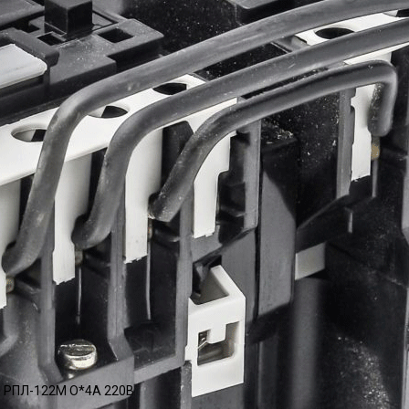
 РПЛ-122М О*4А 220В