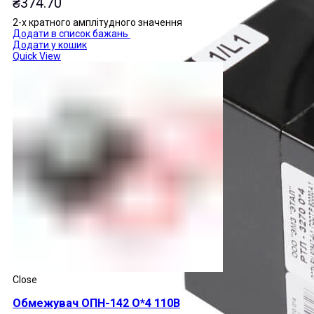
₴
374.70
2-х кратного амплітудного значення
Додати в список бажань
Додати у кошик
Quick View
Close
Обмежувач ОПН-142 О*4 110В