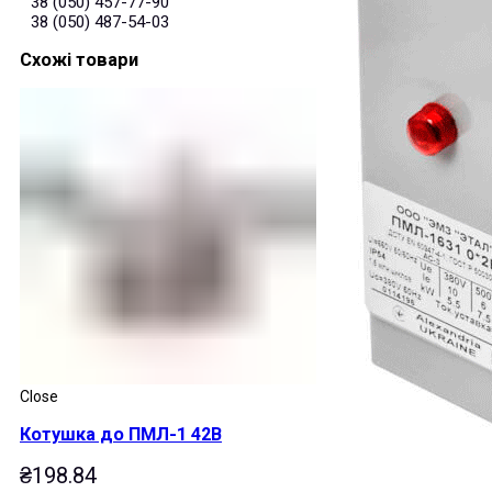
38 (050) 457-77-90
38 (050) 487-54-03
Схожі товари
Close
Котушка до ПМЛ-1 42В
₴
198.84