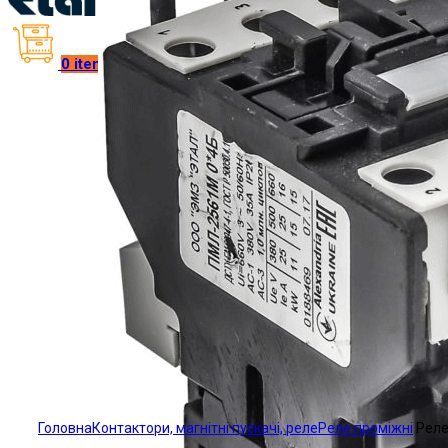
0
items
/
₴
0.00
Click to enlarge
Головна
Контактори, магнітні пускачі, реле
Реле проміжні
Реле