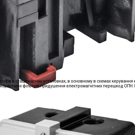
иробів в стаціонарних установках, в основному в схемах керування
икористанні фільтрів придушення електромагнітних перешкод ОПН. П