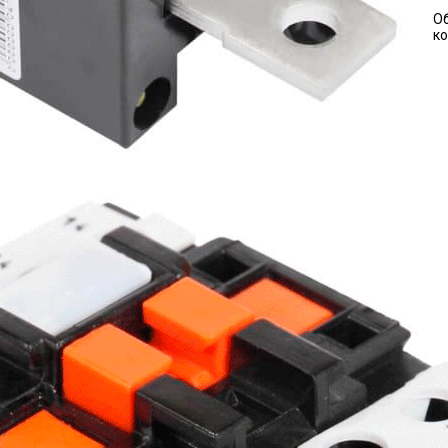
Об
ко