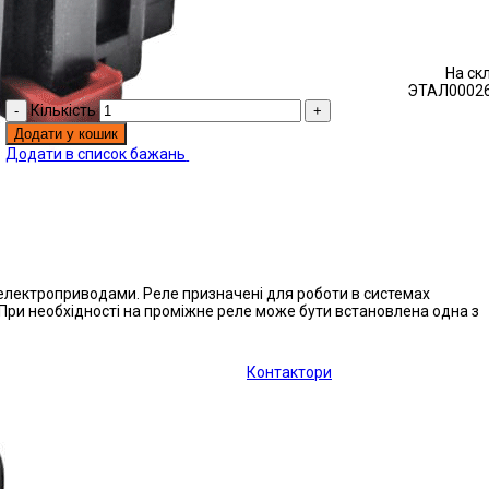
На ск
ЭТАЛ00026
Кількість
Додати у кошик
Додати в список бажань
 електроприводами. Реле призначені для роботи в системах
ри необхідності на проміжне реле може бути встановлена ​​одна з
Контактори