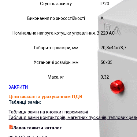
Ступінь захисту
IP20
Виконання по зносостійкості
А
Номінальна напруга котушки управління, В
220 AC
Габаритні розміри, мм
70,8х44х78,7
Установчі розміри, мм
50х35
Маса, кг
0,32
ЗАКРИТИ
Ціни вказані з урахуванням ПДВ
Таблиці замін:
Таблиця замін на кнопки і перемикачі
Таблиця замін контакторів, магнітних пускачів, теплових рел
Завантажити каталог