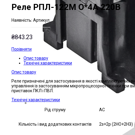
Реле РПЛ-122М О*4А 220В
Наявнiсть:
Артикул:
₴
843.23
Порівняти
Опис товару
Технічні характеристики
Опис товару
Реле призначені для застосування в якості комплектуючих в
управління із застосуванням мікропроцесорної техніки при в
приставок ПКЛ і ПВЛ.
Технічні характеристики
Рід струму
AC
Кількість і вид додаткових контактів
2з+2р (2НО+2НЗ)