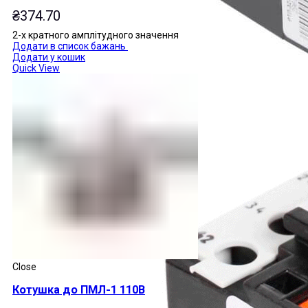
₴
374.70
2-х кратного амплітудного значення
Додати в список бажань
Додати у кошик
Quick View
Close
Котушка до ПМЛ-1 110В