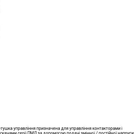
тушка управління призначена для управління контакторами і
скачами серії ПМЛ за допомогою подачі змінної / постійної напруги