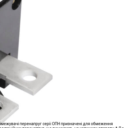
межувачі перенапруг серії ОПН призначені для обмеження