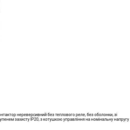
нтактор нереверсивний без теплового реле, без оболонки, зі
упенем захисту IP20, з котушкою управління на номінальну напругу