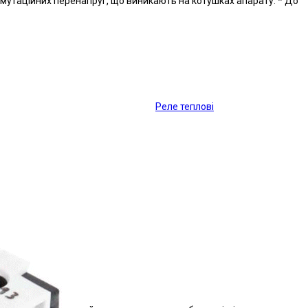
мутаційних перенапруг, що виникають на котушках апарату: * До
Реле теплові