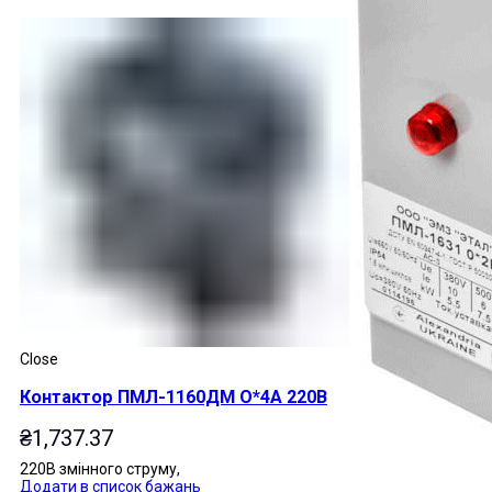
Close
Контактор ПМЛ-1160ДМ О*4А 220В
₴
1,737.37
220В змінного струму,
Додати в список бажань