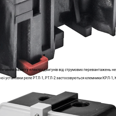
зпечення захисту електродвигунів від струмових перевантажень неп
ої установки реле РТЛ-1, РТЛ-2 застосовуються клемники КРЛ-1,