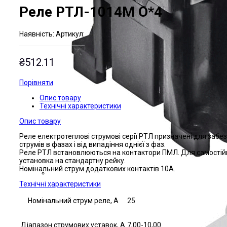
Реле РТЛ-1014М О*4
Наявнiсть:
Артикул:
₴
512.11
Порівняти
Опис товару
Технічні характеристики
Опис товару
Реле електротеплові струмові серії РТЛ призначені для забе
струмів в фазах і від випадіння однієї з фаз.
Реле РТЛ встановлюються на контактори ПМЛ. Для самостійн
установка на стандартну рейку.
Номінальний струм додаткових контактів 10А.
Технічні характеристики
Номінальний струм реле, А
25
Діапазон струмових уставок, А
7,00-10,00