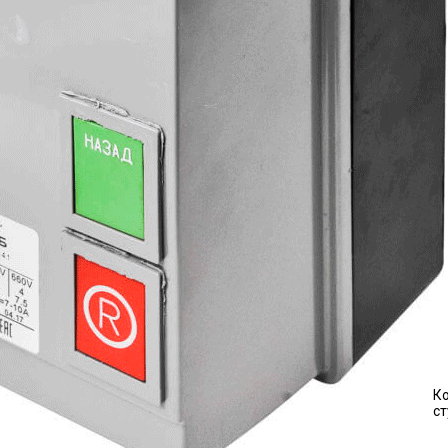
Ко
ст