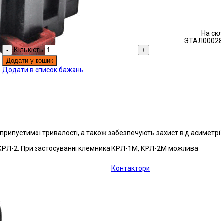
На ск
ЭТАЛ00028
Кількість
Додати у кошик
Додати в список бажань
рипустимої тривалості, а також забезпечують захист від асиметрі
 КРЛ-2. При застосуванні клемника КРЛ-1М, КРЛ-2М можлива
Контактори