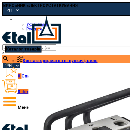
ВИРОБНИК ЕЛЕКТРОУСТАТКУВАННЯ
Українська
Українська
Русская
pmp@etal.ua
Каталог товарів
×
Контактори, магнітні пускачі, реле
0
Список побажань
0
items
/
₴
0.00
Меню