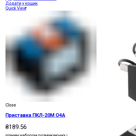
Додати у кошик
Quick View
Close
Приставка ПКЛ-20М О4А
₴
189.56
різним набором розмикаючих і