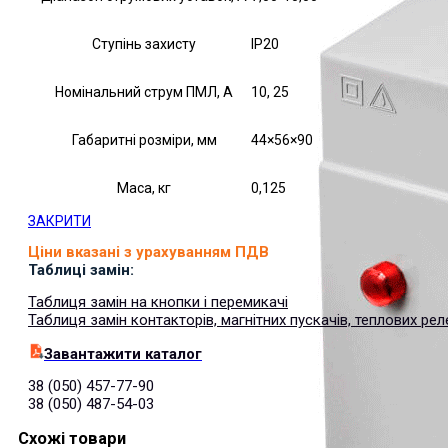
Ступінь захисту
IP20
Номінальний струм ПМЛ, А
10, 25
Габаритні розміри, мм
44×56×90
Маса, кг
0,125
ЗАКРИТИ
Ціни вказані з урахуванням ПДВ
Таблиці замін:
Таблиця замін на кнопки і перемикачі
Таблиця замін контакторів, магнітних пускачів, теплових рел
Завантажити каталог
38 (050) 457-77-90
38 (050) 487-54-03
Схожі товари