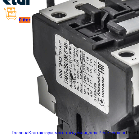
0
items
/
₴
0.00
Click to enlarge
Головна
Контактори, магнітні пускачі, реле
Реле теплові
Реле 