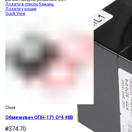
Додати в список бажань
Додати у кошик
Quick View
Close
Обмежувач ОПН-171 О*4 48В
₴
374.70