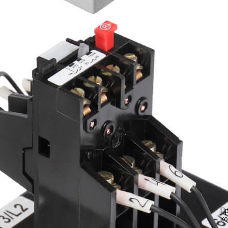
Пр
ко