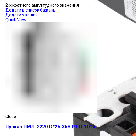
2-х кратного амплітудного значення
Додати в список бажань
Додати у кошик
Quick View
Close
Пускач ПМЛ-2220 О*2Б 36В РТЛ-1016