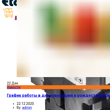
0
items
/
₴
0.00
22
Дек
Новости
График работы в дни новогодних и рождественских
22.12.2020
By
admin