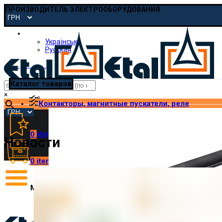
ПРОИЗВОДИТЕЛЬ ЭЛЕКТРООБОРУДОВАНИЯ
Русская
Українська
Русская
pmp@etal.ua
Каталог товаров
×
Контакторы, магнитные пускатели, реле
0
Избранное
Новости
0
items
/
₴
0.00
Меню