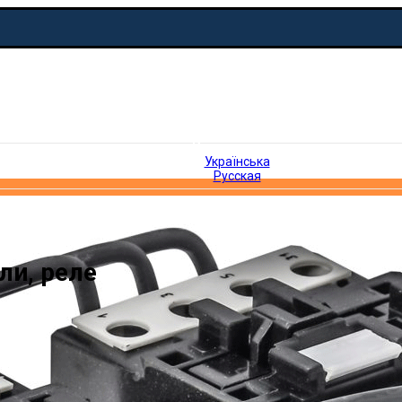
Русская
Українська
Русская
ли, реле