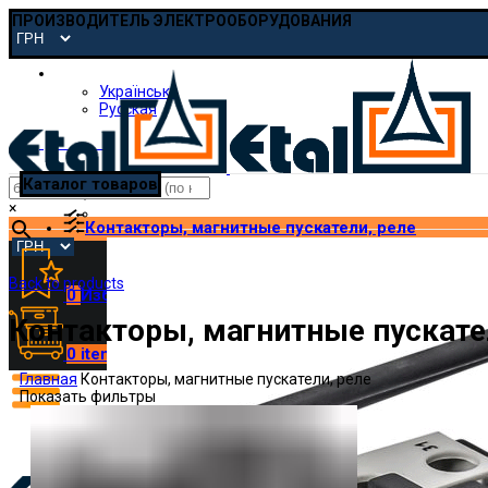
ПРОИЗВОДИТЕЛЬ ЭЛЕКТРООБОРУДОВАНИЯ
Русская
Українська
Русская
pmp@etal.ua
Каталог товаров
×
Контакторы, магнитные пускатели, реле
Back to products
0
Избранное
Контакторы, магнитные пускате
0
items
/
₴
0.00
Главная
Контакторы, магнитные пускатели, реле
Показать фильтры
Меню