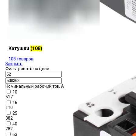
Катушки
(108)
108 товаров
Закрыть
Фильтровать по цене
Номинальный рабочий ток, А
10
517
16
110
25
382
40
282
63