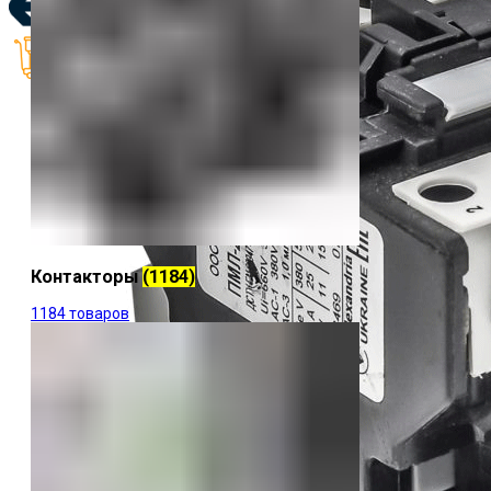
0
items
/
₴
0.00
Контакторы
(1184)
1184 товаров