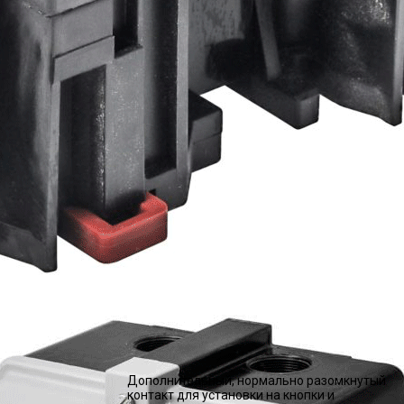
Дополнительный, нормально разомкнутый
контакт для установки на кнопки и