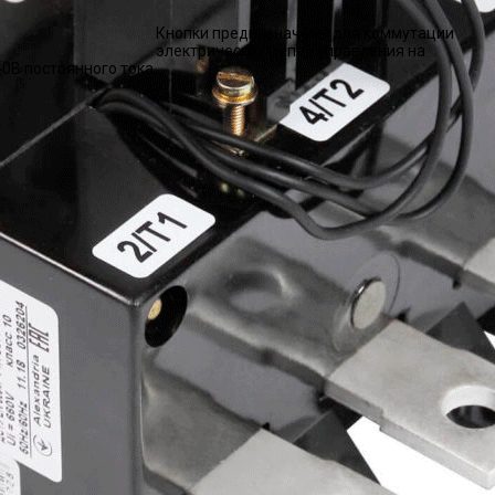
Кнопки предназначены для коммутации
электрических цепей управления на
0В постоянного тока.