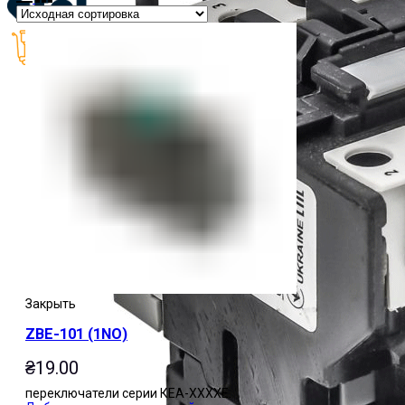
0
items
/
₴
0.00
Закрыть
ZBE-101 (1NO)
₴
19.00
переключатели серии КЕА-ХХХХЕ.