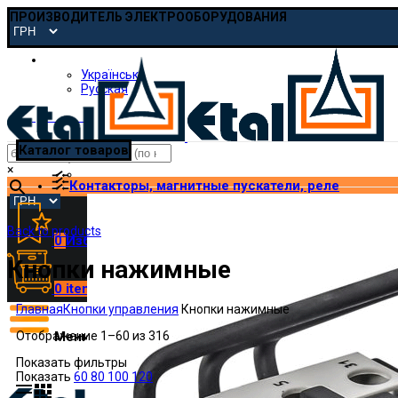
ПРОИЗВОДИТЕЛЬ ЭЛЕКТРООБОРУДОВАНИЯ
Русская
Українська
Русская
pmp@etal.ua
Каталог товаров
×
Контакторы, магнитные пускатели, реле
Back to products
0
Избранное
Кнопки нажимные
0
items
/
₴
0.00
Главная
Кнопки управления
Кнопки нажимные
Отображение 1–60 из 316
Меню
Показать фильтры
Показать
60
80
100
120