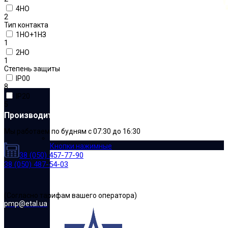
4НО
2
Тип контакта
1НО+1НЗ
1
2НО
1
Степень защиты
IP00
8
IP20
5
Производитель электрооборудования
Мы работаем по будням с 07:30 до 16:30
Кнопки нажимные
38 (050) 457-77-90
38 (050) 487-54-03
(Cогласно тарифам вашего оператора)
pmp@etal.ua