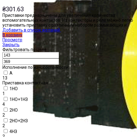
₴
301.63
Приставки предназначены для увеличения количества
вспомогательных контактов. На контакторы и реле можно легко
установить приставку с различным набором размыкающих и
Добавить в список желаний
В корзину
Просмотр
Закрыть
Фильтровать по цене
Исполнение по износостойкости
А
13
Приставка контактная
1НО
1
1НО+1НЗ
4
2НО
2
2НО+2НЗ
2
4НЗ
2