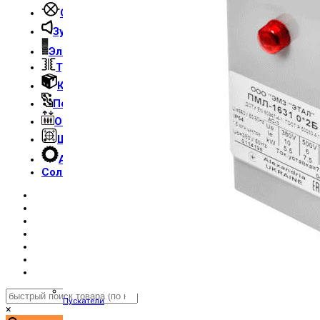
Световые индикаторы
Зуммеры
Электрощитовое оборудование
Трансформаторы
Корпуса
Печатные платы
Оборудование для лифтов
Штампы Прес-формы
АгроДеталь
Солнечные панели
Контакты
О компании
Доставка и оплата
О торговой марке
Где купить
Новости
Вход / Регистрация
Пускатели
×