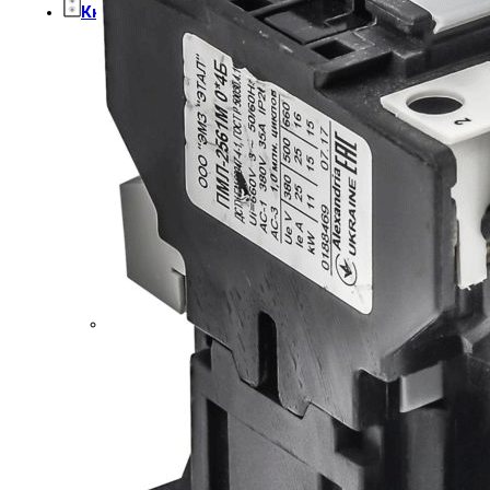
Кнопочные посты
Посты тельферные