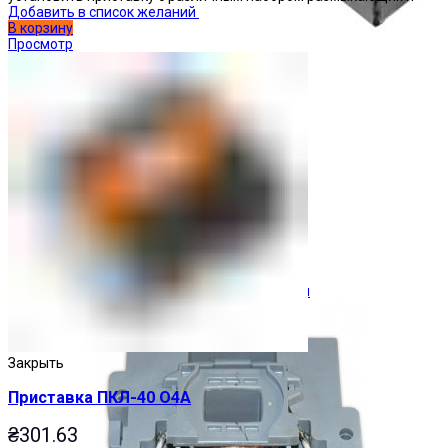
Добавить в список желаний
В корзину
Просмотр
Ограничители перенапряжения
Закрыть
Приставка ПКЛ-40 О4А
₴
301.63