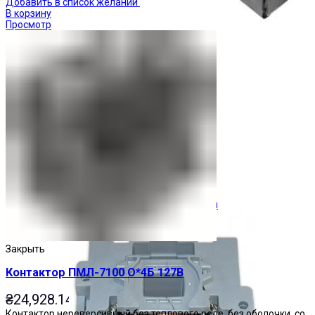
Добавить в список желаний
В корзину
Просмотр
Ограничители перенапряжения
Закрыть
Контактор ПМЛ-7100 О*4Б 127В
₴
24,928.14
Контактор нереверсивный без теплового реле, без оболочки, со