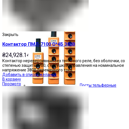
Кнопочные посты
Закрыть
Контактор ПМЛ-7100 О*4Б 380В
₴
24,928.14
Контактор нереверсивный без теплового реле, без оболочки, со
степенью защиты IP00, с катушкой управления на номинальное
напряжение 380В переменного тока.
Добавить в список желаний
В корзину
Просмотр
Посты тельферные