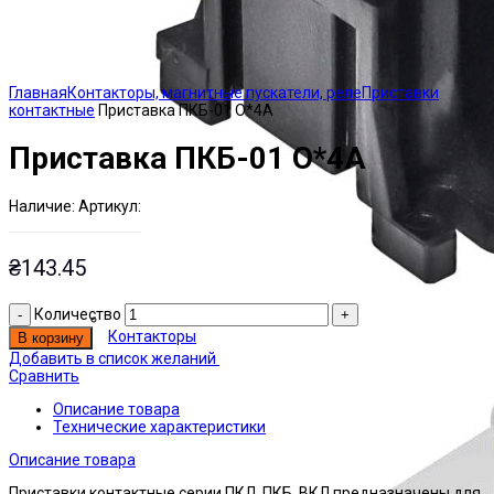
Click to enlarge
Главная
Контакторы, магнитные пускатели, реле
Приставки
контактные
Приставка ПКБ-01 О*4А
Приставка ПКБ-01 О*4А
Наличие:
Артикул:
Есть на складе
ЭТАЛ0000167
₴
143.45
Количество
Контакторы
В корзину
Добавить в список желаний
Сравнить
Описание товара
Технические характеристики
Описание товара
Приставки контактные серии ПКЛ, ПКБ, ВКЛ предназначены для