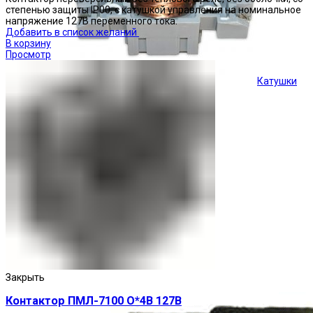
степенью защиты IP00, с катушкой управления на номинальное
напряжение 127В переменного тока.
Добавить в список желаний
В корзину
Просмотр
Катушки
Кнопки управления
Закрыть
Контактор ПМЛ-7100 О*4В 127В