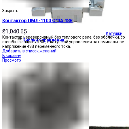
Закрыть
Контактор ПМЛ-1100 О*4А 48В
₴
1,040.65
Катушки
Контактор нереверсивный без теплового реле, без оболочки, со
Кнопки управления
степенью защиты IP00, с катушкой управления на номинальное
напряжение 48В переменного тока.
Добавить в список желаний
В корзину
Просмотр