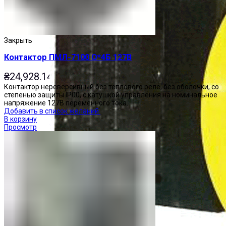
Закрыть
Контактор ПМЛ-7100 О*4Б 127В
₴
24,928.14
Контактор нереверсивный без теплового реле, без оболочки, со
степенью защиты IP00, с катушкой управления на номинальное
напряжение 127В переменного тока.
Добавить в список желаний
В корзину
Просмотр