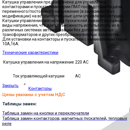
Катушка управления предназначена для управления
контакторами и пускателями серии ПМЛ посредством подачи
переменного/постоянного напряжения (в зависимости от
модификации) на вспомогательные цепи управления катушки.
Катушки управления магнитных пускателей бывают на разные
виды напряжения, что дает возможность использовать их в
различных системах автоматизации без дополнительных
трансформаторов и других преобразовательных элементов.
Для установки на контакторы и пускатели с номинальным током
10А,16А.
Технические характеристики
Катушка управления на напряжение
220 AC
Ток управляющей катушки
АС
Закрыть
Контакторы
Цены указаны с учетом НДС
Таблицы замен:
Таблица замен на кнопки и переключатели
Таблица замен контакторов, магнитных пускателей, тепловых
реле