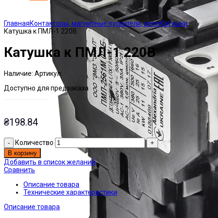
Click to enlarge
Главная
Контакторы, магнитные пускатели, реле
Катушки
Катушка к ПМЛ-1 220В
Катушка к ПМЛ-1 220В
Наличие:
Артикул:
Есть на складе
ЭТАЛ0000010
Доступно для предзаказа
₴
198.84
Количество
В корзину
Добавить в список желаний
Сравнить
Описание товара
Технические характеристики
Описание товара