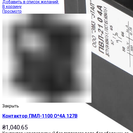
Добавить в список желаний
В корзину
Просмотр
Закрыть
Контактор ПМЛ-1100 О*4А 127В
₴
1,040.65