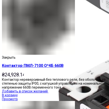
Реле тепловые
Закрыть
Контактор ПМЛ-7100 О*4Б 660В
₴
24,928.14
Контактор нереверсивный без теплового реле, без оболочки, со
степенью защиты IP00, с катушкой управления на номинальное
напряжение 660В переменного тока.
Добавить в список желаний
В корзину
Просмотр