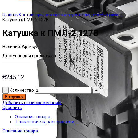
Click to enlarge
Главная
Контакторы, магнитные пускатели, реле
Катушки
Катушка к ПМЛ-2 127В
Катушка к ПМЛ-2 127В
Наличие:
Артикул:
Есть на складе
ЭТАЛ0000024
Доступно для предзаказа
₴
245.12
Количество
В корзину
Добавить в список желаний
Сравнить
Описание товара
Технические характеристики
Описание товара