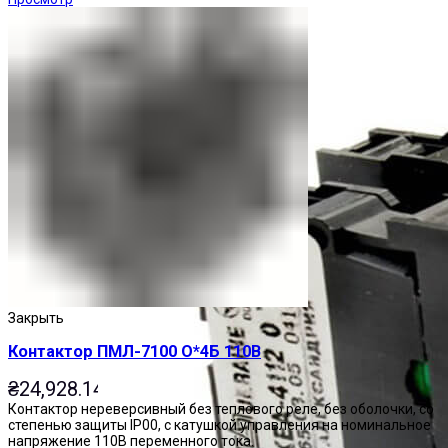
Закрыть
Контактор ПМЛ-7100 О*4Б 110В
₴
24,928.14
Контактор нереверсивный без теплового реле, без оболочки, со
степенью защиты IP00, с катушкой управления на номинальное
напряжение 110В переменного тока.