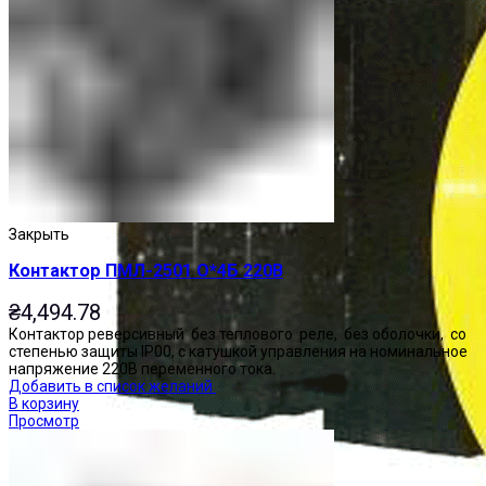
Закрыть
Контактор ПМЛ-2501 О*4Б 220В
₴
4,494.78
Контактор реверсивный без теплового реле, без оболочки, со
степенью защиты IP00, с катушкой управления на номинальное
напряжение 220В переменного тока.
Добавить в список желаний
В корзину
Просмотр