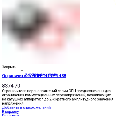
Закрыть
Кнопки нажимные
Ограничитель ОПН-141 О*4 48В
₴
374.70
Ограничители перенапряжений серии ОПН предназначены для
ограничения коммутационных перенапряжений, возникающих
на катушках аппарата: * до 2-х кратного амплитудного значения
напряжения
Добавить в список желаний
В корзину
Просмотр