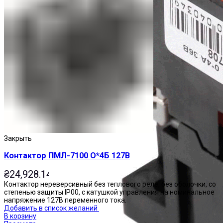
Закрыть
Контактор ПМЛ-7100 О*4Б 127В
₴
24,928.14
Контактор нереверсивный без теплового реле, без оболочки, со
степенью защиты IP00, с катушкой управления на номинальное
напряжение 127В переменного тока.
Добавить в список желаний
В корзину