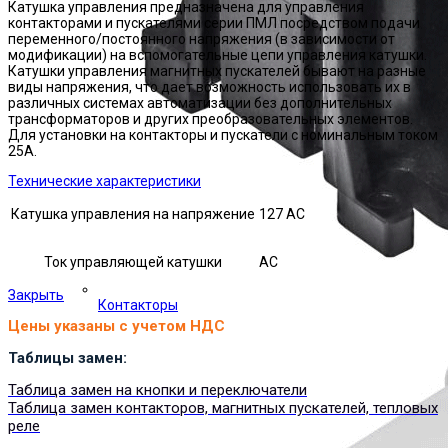
Катушка управления предназначена для управления
контакторами и пускателями серии ПМЛ посредством подачи
переменного/постоянного напряжения (в зависимости от
модификации) на вспомогательные цепи управления катушки.
Катушки управления магнитных пускателей бывают на разные
виды напряжения, что дает возможность использовать их в
различных системах автоматизации без дополнительных
трансформаторов и других преобразовательных элементов.
Для установки на контакторы и пускатели с номинальным током
25А.
Технические характеристики
Катушка управления на напряжение
127 AC
Ток управляющей катушки
АС
Закрыть
Контакторы
Цены указаны с учетом НДС
Таблицы замен:
Таблица замен на кнопки и переключатели
Таблица замен контакторов, магнитных пускателей, тепловых
реле