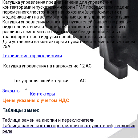
Катушка управления предназначена для управления
контакторами и пускателями серии ПМЛ посредством подачи
переменного/постоянного напряжения (в зависимости от
модификации) на вспомогательные цепи управления катушки.
Катушки управления магнитных пускателей бывают на разные
виды напряжения, что дает возможность использовать их в
различных системах автоматизации без дополнительных
трансформаторов и других преобразовательных элементов.
Для установки на контакторы и пускатели с номинальным током
25А.
Технические характеристики
Катушка управления на напряжение
12 AC
Ток управляющей катушки
АС
Закрыть
Контакторы
Цены указаны с учетом НДС
Таблицы замен:
Таблица замен на кнопки и переключатели
Таблица замен контакторов, магнитных пускателей, тепловых
реле