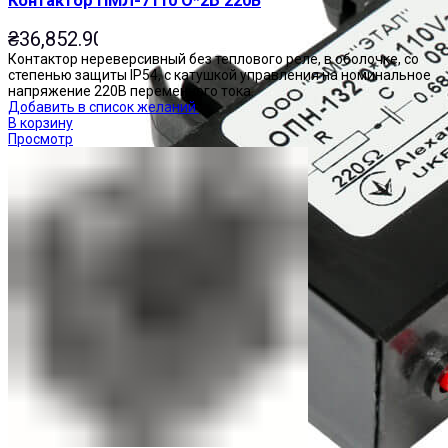
Контактор ПМЛ-7110 О*2Б 220В
₴
36,852.90
Контактор нереверсивный без теплового реле, в оболочке, со
степенью защиты IP54, с катушкой управления на номинальное
напряжение 220В переменного тока.
Добавить в список желаний
В корзину
Просмотр