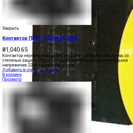
Закрыть
Контактор ПМЛ-1100 О*4А 220В
₴
1,040.65
Контактор нереверсивный без теплового реле, без оболочки, со
степенью защиты IP00, с катушкой управления на номинальное
напряжение 220В переменного тока.
Добавить в список желаний
В корзину
Просмотр