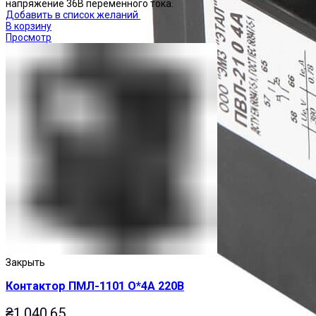
напряжение 36В переменного тока.
Добавить в список желаний
В корзину
Просмотр
Закрыть
Контактор ПМЛ-1101 О*4А 220В
₴
1,040.65