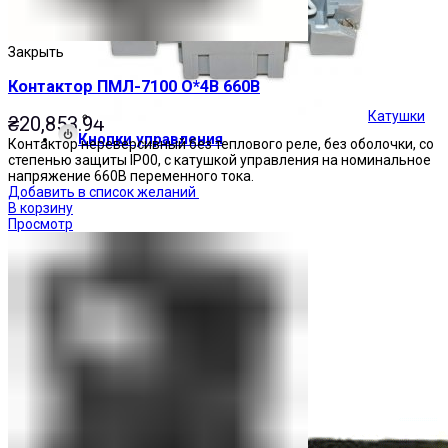
Закрыть
Контактор ПМЛ-7100 О*4В 660В
Катушки
₴
20,853.94
Кнопки управления
Контактор нереверсивный без теплового реле, без оболочки, со
степенью защиты IP00, с катушкой управления на номинальное
напряжение 660В переменного тока.
Добавить в список желаний
В корзину
Просмотр