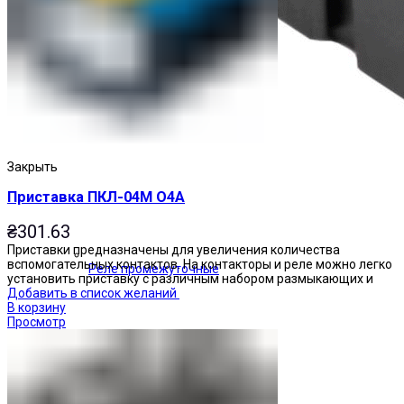
Закрыть
Приставка ПКЛ-04М О4А
₴
301.63
Приставки предназначены для увеличения количества
вспомогательных контактов. На контакторы и реле можно легко
Реле промежуточные
установить приставку с различным набором размыкающих и
Добавить в список желаний
В корзину
Просмотр