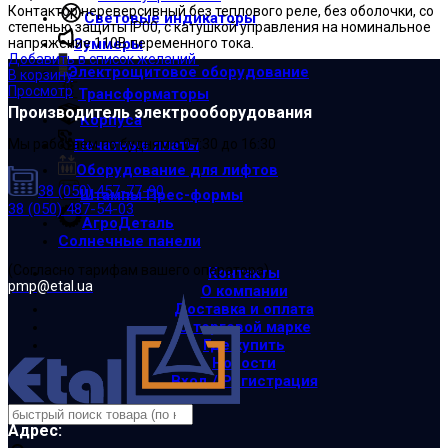
Контактор нереверсивный без теплового реле, без оболочки, со
Световые индикаторы
степенью защиты IP00, с катушкой управления на номинальное
Зуммеры
напряжение 110В переменного тока.
Добавить в список желаний
Электрощитовое оборудование
В корзину
Просмотр
Трансформаторы
Производитель электрооборудования
Корпуса
Печатные платы
Мы работаем по будням с 07:30 до 16:30
Оборудование для лифтов
38 (050) 457-77-90
Штампы Прес-формы
38 (050) 487-54-03
АгроДеталь
Солнечные панели
(Cогласно тарифам вашего оператора)
Контакты
pmp@etal.ua
О компании
Доставка и оплата
О торговой марке
Где купить
Новости
Вход / Регистрация
Адрес:
×