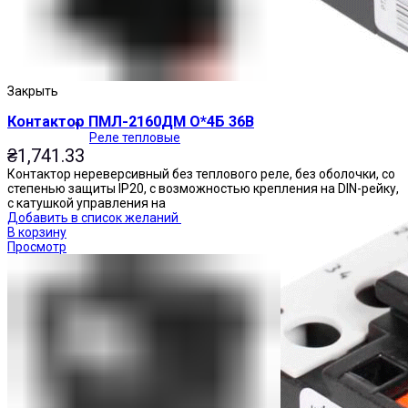
Закрыть
Контактор ПМЛ-2160ДМ О*4Б 36В
Реле тепловые
₴
1,741.33
Контактор нереверсивный без теплового реле, без оболочки, со
степенью защиты IP20, с возможностью крепления на DIN-рейку,
с катушкой управления на
Добавить в список желаний
В корзину
Просмотр