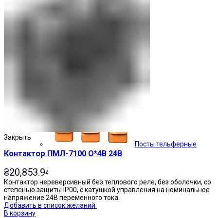
Кнопочные посты
Закрыть
Посты тельферные
Контактор ПМЛ-7100 О*4В 24В
₴
20,853.94
Контактор нереверсивный без теплового реле, без оболочки, со
степенью защиты IP00, с катушкой управления на номинальное
напряжение 24В переменного тока.
Добавить в список желаний
В корзину