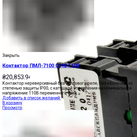
Закрыть
Контактор ПМЛ-7100 О*4В 110В
₴
20,853.94
Контактор нереверсивный без теплового реле, без оболочки, со
степенью защиты IP00, с катушкой управления на номинальное
напряжение 110В переменного тока.
Добавить в список желаний
В корзину
Просмотр