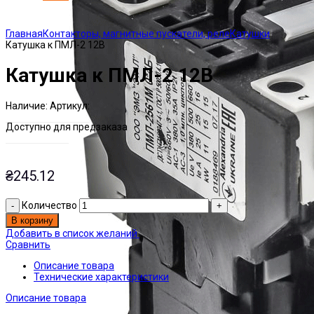
Click to enlarge
Главная
Контакторы, магнитные пускатели, реле
Катушки
Катушка к ПМЛ-2 12В
Катушка к ПМЛ-2 12В
Наличие:
Артикул:
Есть на складе
ЭТАЛ0126031
Доступно для предзаказа
₴
245.12
Количество
В корзину
Добавить в список желаний
Сравнить
Описание товара
Технические характеристики
Описание товара