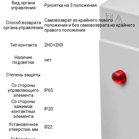
Вид органа
Рукоятка на 3 положения
управления
Самовозврат из крайнего левого
Способ возврата
положения и без самовозврата из крайнего
органа управления
правого положения
Тип контакта
2НО+2НЗ
Наличие
нет
подсветки
Степень защиты
:
Со стороны
управляющего
IP65
элемента
Со стороны
зажимов
IP20
контактных
элемента
Установочное
Ø22
отверстие, мм