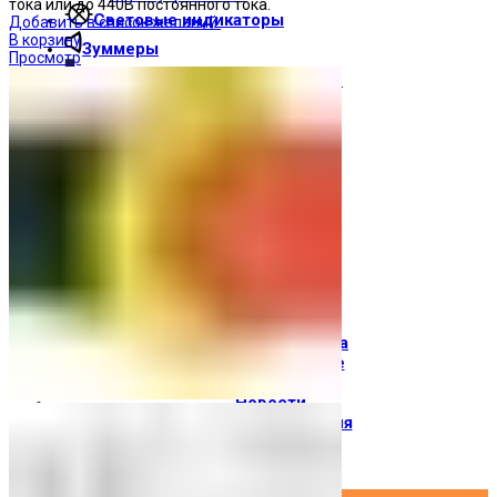
тока или до 440В постоянного тока.
Световые индикаторы
Добавить в список желаний
В корзину
Зуммеры
Просмотр
Электрощитовое оборудование
Трансформаторы
Корпуса
Печатные платы
Оборудование для лифтов
Штампы Прес-формы
АгроДеталь
Солнечные панели
Контакты
О компании
Доставка и оплата
О торговой марке
Где купить
Новости
Вход / Регистрация
×