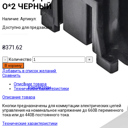
О*2 ЧЕРНЫЙ
Наличие:
Артикул:
Есть на складе
ЭТАЛ0003232
Доступно для предзаказа
₴
371.62
Количество
В корзину
Добавить в список желаний
Сравнить
Описание товара
Контакторы
Технические характеристики
Описание товара
Кнопки предназначены для коммутации электрических цепей
управления на номинальное напряжение до 660В переменного
тока или до 440В постоянного тока.
Технические характеристики