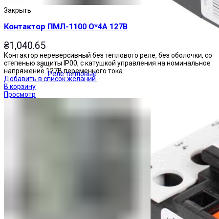
Закрыть
Контактор ПМЛ-1100 О*4А 127В
₴
1,040.65
Контактор нереверсивный без теплового реле, без оболочки, со
степенью защиты IP00, с катушкой управления на номинальное
напряжение 127В переменного тока.
Реле тепловые
Добавить в список желаний
В корзину
Просмотр