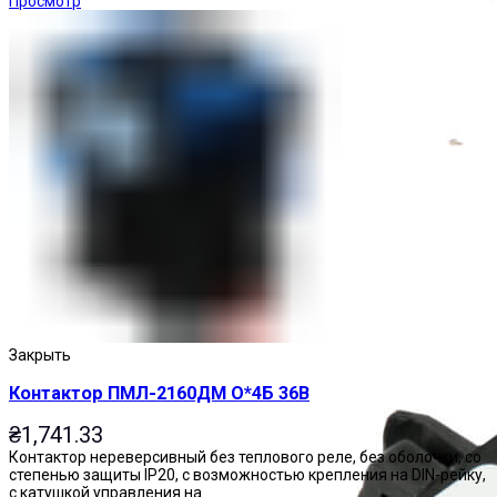
Просмотр
Приставки выдержки времени
Закрыть
Контактор ПМЛ-2160ДМ О*4Б 36В
₴
1,741.33
Контактор нереверсивный без теплового реле, без оболочки, со
степенью защиты IP20, с возможностью крепления на DIN-рейку,
с катушкой управления на