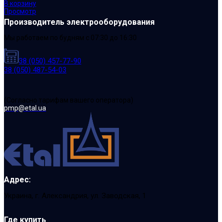
В корзину
Просмотр
Производитель электрооборудования
Мы работаем по будням с 07:30 до 16:30
38 (050) 457-77-90
38 (050) 487-54-03
(Cогласно тарифам вашего оператора)
pmp@etal.ua
Адрес:
Украина, г. Александрия, ул. Заводская, 1
Где купить