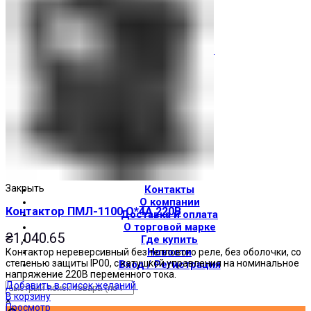
Световые индикаторы
Зуммеры
Электрощитовое оборудование
Трансформаторы
Корпуса
Печатные платы
Оборудование для лифтов
Штампы Прес-формы
АгроДеталь
Солнечные панели
Закрыть
Контакты
О компании
Контактор ПМЛ-1100 О*4А 220В
Доставка и оплата
О торговой марке
₴
1,040.65
Где купить
Новости
Контактор нереверсивный без теплового реле, без оболочки, со
степенью защиты IP00, с катушкой управления на номинальное
Вход / Регистрация
напряжение 220В переменного тока.
Добавить в список желаний
В корзину
×
Просмотр