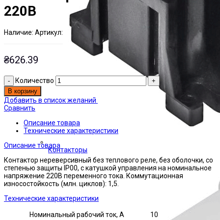
220В
Наличие:
Артикул:
Есть на складе
ЭТАЛ0000301
₴
626.39
Количество
В корзину
Добавить в список желаний
Сравнить
Описание товара
Технические характеристики
Описание товара
Контакторы
Контактор нереверсивный без теплового реле, без оболочки, со
степенью защиты IP00, с катушкой управления на номинальное
напряжение 220В переменного тока. Коммутационная
износостойкость (млн. циклов): 1,5.
Технические характеристики
Номинальный рабочий ток, А
10