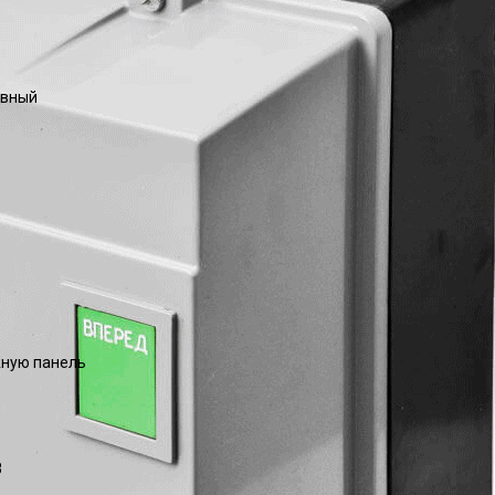
ивный
ную панель
8