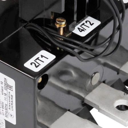
Ко
ст