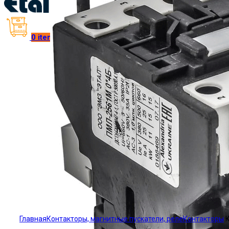
0
items
/
₴
0.00
Click to enlarge
Главная
Контакторы, магнитные пускатели, реле
Контакторы
К