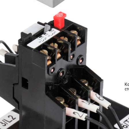
Ко
ст