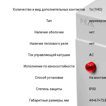
Количество и вид дополнительных контактов
1з (1НО)
Тип
нереверс
Наличие оболочки
нет
Наличие теплового реле
нет
Ток управляющей катушки
АС
Исполнение по износостойкости
Б
Способ установки
На монтаж
Степень защиты
IP00
Габаритные размеры, мм
44×67×73,