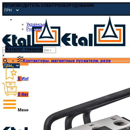
ПРОИЗВОДИТЕЛЬ ЭЛЕКТРООБОРУДОВАНИЯ
Русская
Українська
Русская
pmp@etal.ua
Каталог товаров
×
Контакторы, магнитные пускатели, реле
0
Избранное
0
items
/
₴
0.00
Меню