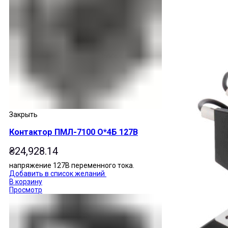
Закрыть
Контактор ПМЛ-7100 О*4Б 127В
₴
24,928.14
напряжение 127В переменного тока.
Добавить в список желаний
В корзину
Просмотр