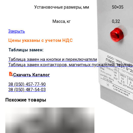
Установочные размеры, мм
50×35
Масса, кг
0,32
Закрыть
Цены указаны с учетом НДС
Таблицы замен:
Таблица замен на кнопки и переключатели
Таблица замен контакторов, магнитных пускателей, теплов
Cкачать Каталог
38 (050) 457-77-90
38 (050) 487-54-03
Похожие товары