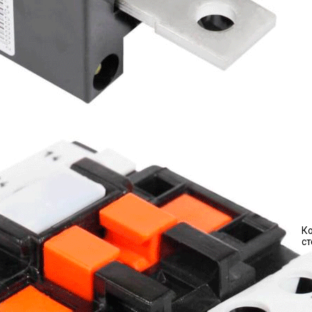
Ко
ст