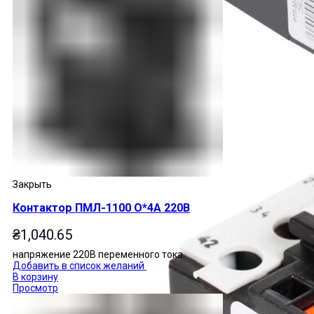
Закрыть
Контактор ПМЛ-1100 О*4А 220В
₴
1,040.65
напряжение 220В переменного тока.
Добавить в список желаний
В корзину
Просмотр