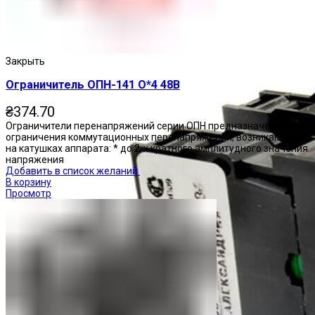
Закрыть
Ограничитель ОПН-141 О*4 48В
₴
374.70
Ограничители перенапряжений серии ОПН предназначены для
ограничения коммутационных перенапряжений, возникающих
на катушках аппарата: * до 2-х кратного амплитудного значения
напряжения
Добавить в список желаний
В корзину
Просмотр