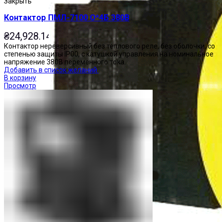
Закрыть
Контактор ПМЛ-7100 О*4Б 380В
₴
24,928.14
Контактор нереверсивный без теплового реле, без оболочки, со
степенью защиты IP00, с катушкой управления на номинальное
напряжение 380В переменного тока.
Добавить в список желаний
В корзину
Просмотр