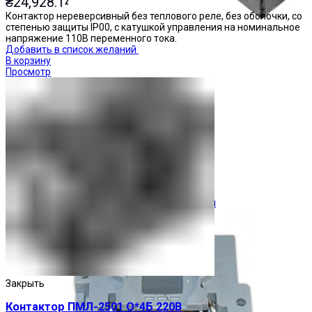
₴
24,928.14
Контактор нереверсивный без теплового реле, без оболочки, со
степенью защиты IP00, с катушкой управления на номинальное
напряжение 110В переменного тока.
Добавить в список желаний
В корзину
Просмотр
Ограничители перенапряжения
Закрыть
Контактор ПМЛ-2501 О*4Б 220В