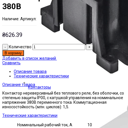
380В
Наличие:
Артикул:
Есть на складе
ЭТАЛ0000369
₴
626.39
Количество
В корзину
Добавить в список желаний
Сравнить
Описание товара
Технические характеристики
Описание товара
Контакторы
Контактор нереверсивный без теплового реле, без оболочки, со
степенью защиты IP00, с катушкой управления на номинальное
напряжение 380В переменного тока. Коммутационная
износостойкость (млн. циклов): 1,5.
Технические характеристики
Номинальный рабочий ток, А
10