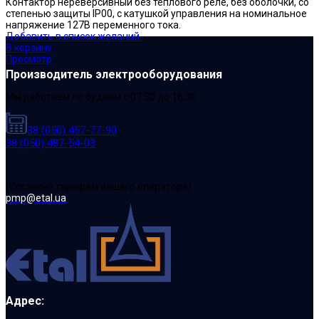
Контактор нереверсивный без теплового реле, без оболочки, со
степенью защиты IP00, с катушкой управления на номинальное
напряжение 127В переменного тока.
Добавить в список желаний
В корзину
Просмотр
Производитель электрооборудования
Мы работаем по будням с 07:30 до 16:30
38 (050) 457-77-90
38 (050) 487-54-03
(Cогласно тарифам вашего оператора)
pmp@etal.ua
Адрес: