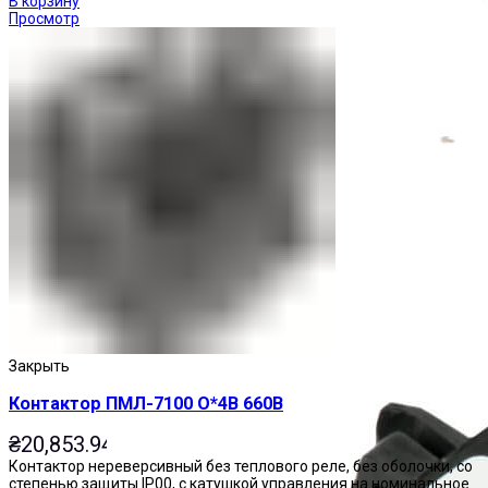
В корзину
Просмотр
Приставки выдержки времени
Закрыть
Контактор ПМЛ-7100 О*4В 660В
₴
20,853.94
Контактор нереверсивный без теплового реле, без оболочки, со
степенью защиты IP00, с катушкой управления на номинальное