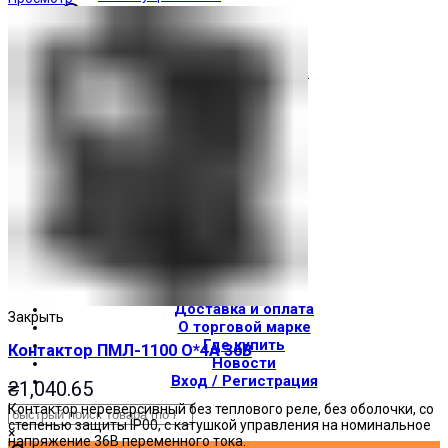
Световые индикаторы
Зуммеры
Электрощитовое оборудование
Трансформаторы
Корпуса
Печатные платы
Оборудование для лифтов
Штампы Прес-формы
АгроДеталь
Солнечные панели
Контакты
О компании
Доставка и оплата
Закрыть
О торговой марке
Где купить
Контактор ПМЛ-1100 О*4А 36В
Новости
Вход / Регистрация
₴
1,040.65
Контактор нереверсивный без теплового реле, без оболочки, со
степенью защиты IP00, с катушкой управления на номинальное
×
напряжение 36В переменного тока.