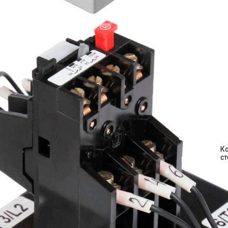
Ко
ст