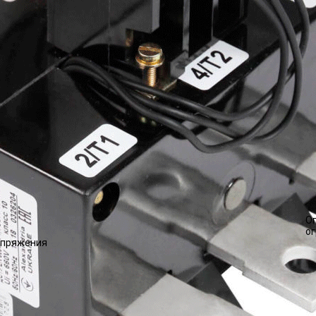
О
о
напряжения