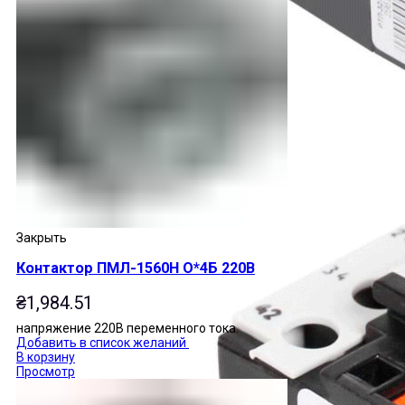
Закрыть
Контактор ПМЛ-1560Н О*4Б 220В
₴
1,984.51
напряжение 220В переменного тока.
Добавить в список желаний
В корзину
Просмотр