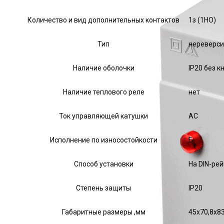
Количество и вид дополнительных контактов
1з (1НО)
Тип
нереверс
Наличие оболочки
IP20 без к
Наличие теплового реле
нет
Ток управляющей катушки
АС
Исполнение по износостойкости
Б
Способ установки
На DIN-рей
Степень защиты
IP20
Габаритные размеры ,мм
45х70,8х83