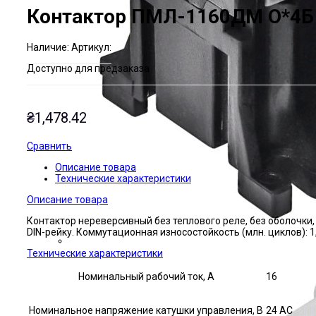
Контактор ПМЛ-1160ДМ О*4Б
Наличие:
Артикул:
Доступно для предзаказа
₴
1,478.42
Сравнить
Описание товара
Технические характеристики
Описание товара
Контактор нереверсивный без теплового реле, без оболочки
DIN-рейку. Коммутационная износостойкость (млн. циклов): 1,
Технические характеристики
Номинальный рабочий ток, А
16
Номинальное напряжение катушки управления, В
24 AC