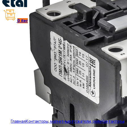
0
items
/
₴
0.00
Click to enlarge
Главная
Контакторы, магнитные пускатели, реле
Контакторы
К