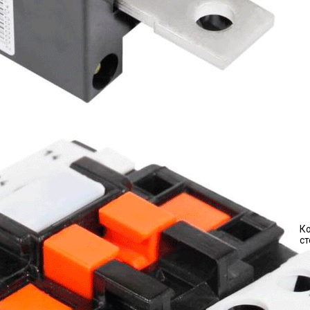
Ко
ст