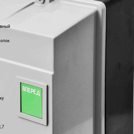
ивный
нопок
ку
,7