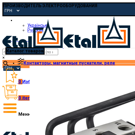
ПРОИЗВОДИТЕЛЬ ЭЛЕКТРООБОРУДОВАНИЯ
Русская
Українська
Русская
pmp@etal.ua
Каталог товаров
×
Контакторы, магнитные пускатели, реле
0
Избранное
0
items
/
₴
0.00
Меню