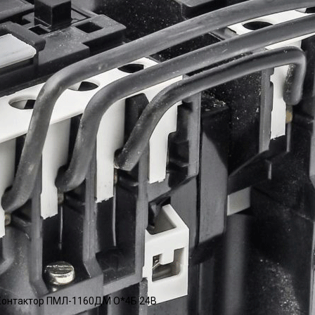
онтактор ПМЛ-1160ДМ О*4Б 24В