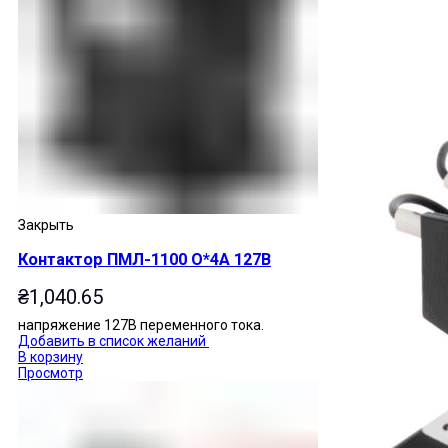
Закрыть
Контактор ПМЛ-1100 О*4А 127В
₴
1,040.65
напряжение 127В переменного тока.
Добавить в список желаний
В корзину
Просмотр