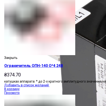
Закрыть
Ограничитель ОПН-140 О*4 24В
₴
374.70
катушках аппарата: * до 2-х кратного амплитудного значения 
Добавить в список желаний
В корзину
Просмотр