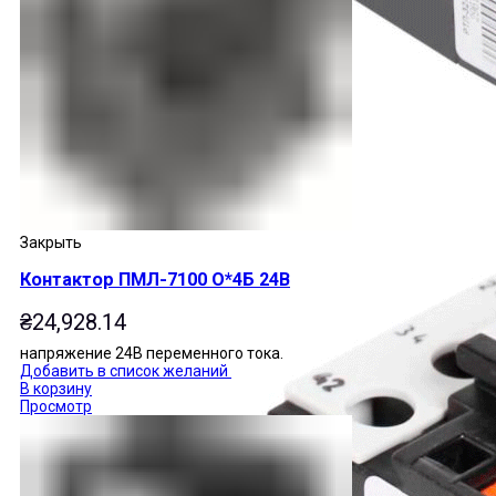
Закрыть
Контактор ПМЛ-7100 О*4Б 24В
₴
24,928.14
напряжение 24В переменного тока.
Добавить в список желаний
В корзину
Просмотр