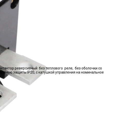
нтактор реверсивный без теплового реле, без оболочки со
епенью защиты IP20, с катушкой управления на номинальное