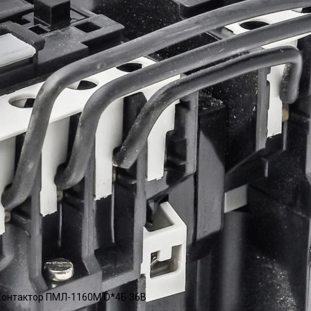
онтактор ПМЛ-1160М О*4Б 36В