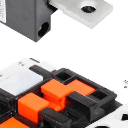
Ко
ст