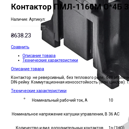
Контактор ПМЛ-1160М О*4Б 
Наличие:
Артикул:
₴
638.23
Сравнить
Описание товара
Технические характеристики
Описание товара
Контактор не реверсивный, без теплового реле, без оболоч
DIN-рейку. Коммутационная износостойкость (млн. циклов): 1
Технические характеристики
Номинальный рабочий ток, А
10
Номинальное напряжение катушки управления, В
36 AC
Количество и вид дополнительных контактов
1з (1НО)