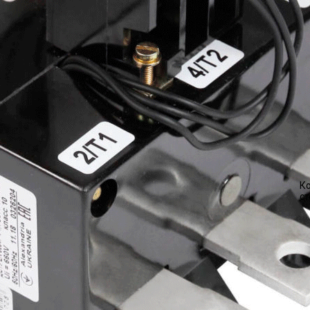
Ко
ст