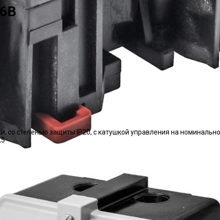
36В
ки, со степенью защиты IP20, с катушкой управления на номиналь
,5