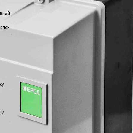
ивный
нопок
ку
,7