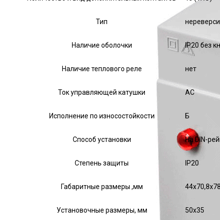
Тип
нереверс
Наличие оболочки
IP20 без к
Наличие теплового реле
нет
Ток управляющей катушки
АС
Исполнение по износостойкости
Б
Способ установки
На DIN-рей
Степень защиты
IP20
Габаритные размеры ,мм
44х70,8х78
Установочные размеры, мм
50х35