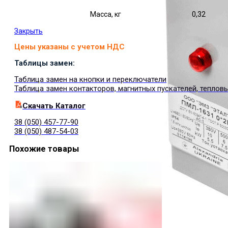
Масса, кг
0,32
Закрыть
Цены указаны с учетом НДС
Таблицы замен:
Таблица замен на кнопки и переключатели
Таблица замен контакторов, магнитных пускателей, теплов
Cкачать Каталог
38 (050) 457-77-90
38 (050) 487-54-03
Похожие товары