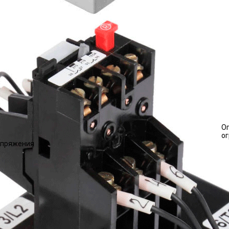
О
о
напряжения