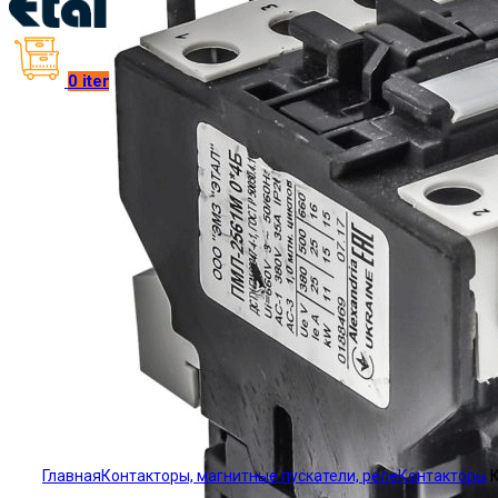
0
items
/
₴
0.00
Click to enlarge
Главная
Контакторы, магнитные пускатели, реле
Контакторы
К