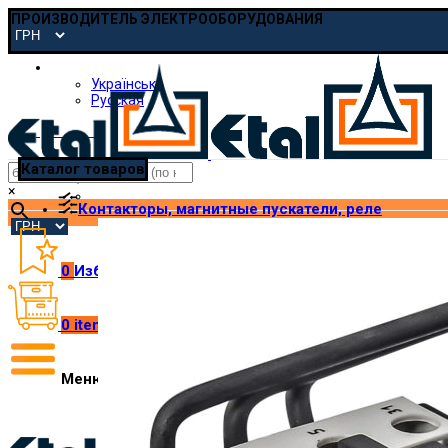
ПРОИЗВОДИТЕЛЬ ЭЛЕКТРООБОРУДОВАНИЯ
Русская
Українська
Русская
pmp@etal.ua
Каталог товаров
×
Контакторы, магнитные пускатели, реле
0
Избранное
0
items
/
₴
0.00
Меню