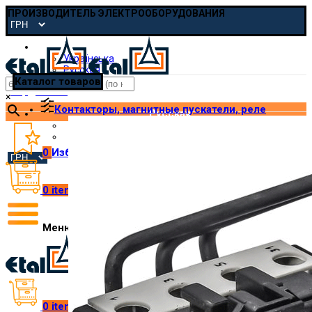
ПРОИЗВОДИТЕЛЬ ЭЛЕКТРООБОРУДОВАНИЯ
Русская
Українська
Русская
Каталог товаров
pmp@etal.ua
×
Контакторы, магнитные пускатели, реле
Русская
Українська
Русская
0
Избранное
0
items
/
₴
0.00
Меню
0
items
/
₴
0.00