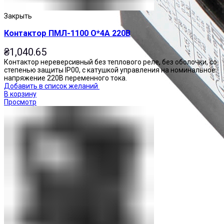
Закрыть
Контактор ПМЛ-1100 О*4А 220В
₴
1,040.65
Контактор нереверсивный без теплового реле, без оболочки, со
степенью защиты IP00, с катушкой управления на номинальное
напряжение 220В переменного тока.
Добавить в список желаний
В корзину
Просмотр
Приставки контактные