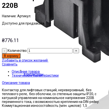
220В
Наличие:
Артикул:
Есть на складе
ЭТАЛ0157679
Доступно для предзаказа
₴
776.11
Количество
В корзину
Добавить в список желаний
Сравнить
Описание товара
Контакторы
Технические характеристики
Описание товара
Контактор для лифтовых станций, нереверсивный, без
теплового реле, без оболочки, со степенью защиты IP20, с
катушкой управления на номинальное напряжение 220В
переменного тока, с возможностью крепления на DIN-рейку.
Коммутационная износостойкость (млн. циклов): 1,5