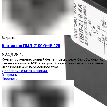
Закрыть
Контактор ПМЛ-7100 О*4Б 42В
₴
24,928.14
Контактор нереверсивный без теплового реле, без оболочки, со
степенью защиты IP00, с катушкой управления на номинальное
напряжение 42В переменного тока.
Добавить в список желаний
В корзину
Просмотр