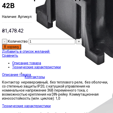
42В
Наличие:
Артикул:
Есть на складе
ЭТАЛ0001142
₴
1,478.42
Количество
В корзину
Добавить в список желаний
Сравнить
Описание товара
Технические характеристики
Описание товара
Контакторы
Контактор нереверсивный, без теплового реле, без оболочки,
со степенью защиты IP20, с катушкой управления на
номинальное напряжение 36В переменного тока, с
возможностью крепления на DIN-рейку. Коммутационная
износостойкость (млн. циклов): 1,0
Технические характеристики