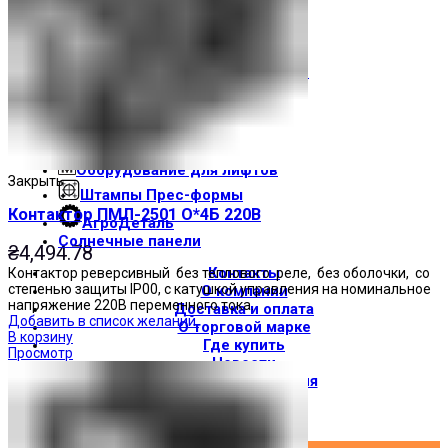
Световые индикаторы
Зуммеры
Электрощитовое оборудование
Трансформаторы
Корпуса
Печатные платы
Оборудование для лифтов
Закрыть
Штампы Прес-формы
Контактор ПМЛ-2501 О*4Б 220В
АгроДеталь
Солнечные панели
₴
4,494.78
Контакты
Контактор реверсивный без теплового реле, без оболочки, со
степенью защиты IP00, с катушкой управления на номинальное
О компании
напряжение 220В переменного тока.
Доставка и оплата
Добавить в список желаний
О торговой марке
В корзину
Где купить
Просмотр
Новости
Вход / Регистрация
×