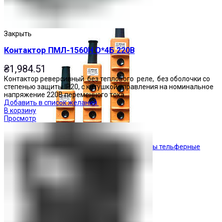
Кнопочные посты
Закрыть
Контактор ПМЛ-1560Н О*4Б 220В
₴
1,984.51
Контактор реверсивный без теплового реле, без оболочки со
степенью защиты IP20, с катушкой управления на номинальное
напряжение 220В переменного тока.
Добавить в список желаний
В корзину
Просмотр
Посты тельферные