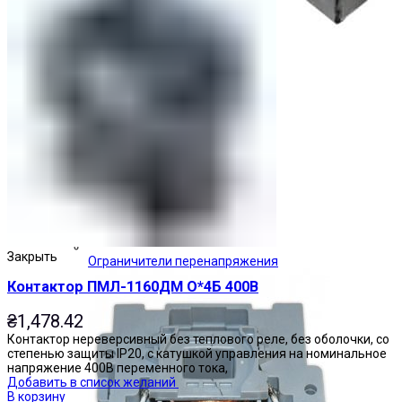
Закрыть
Ограничители перенапряжения
Контактор ПМЛ-1160ДМ О*4Б 400В
₴
1,478.42
Контактор нереверсивный без теплового реле, без оболочки, со
степенью защиты IP20, с катушкой управления на номинальное
напряжение 400В переменного тока,
Добавить в список желаний
В корзину