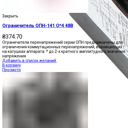
Закрыть
Ограничитель ОПН-141 О*4 48В
₴
374.70
Ограничители перенапряжений серии ОПН предназначены для
ограничения коммутационных перенапряжений, возникающих
на катушках аппарата: * до 2-х кратного амплитудного значения
напряжения
Добавить в список желаний
В корзину
Просмотр
Приставки контактные