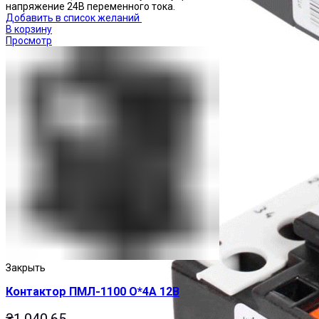
напряжение 24В переменного тока.
Добавить в список желаний
В корзину
Просмотр
Реле тепловые
Закрыть
Контактор ПМЛ-1100 О*4А 12В
₴
1,040.65