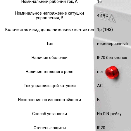
Номинальный рабочий ток, А
16
Номинальное напряжение катушки
42 AC
управления, В
Количество и вид дополнительных контактов
1р (1НЗ)
Тип
нереверсивный
Наличие оболочки
IP20 без кнопок
Наличие теплового реле
нет
Ток управляющей катушки
АС
Исполнение по износостойкости
Б
Способ установки
На DIN-рейку
Степень защиты
IP20