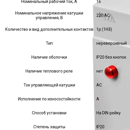
Номинальный рабочий ток, А
16
Номинальное напряжение катушки
220 AC
управления, В
Количество и вид дополнительных контактов
1р (1НЗ)
Тип
нереверсивный
Наличие оболочки
IP20 без кнопок
Наличие теплового реле
нет
Ток управляющей катушки
АС
Исполнение по износостойкости
А
Способ установки
На DIN-рейку
Степень защиты
IP20