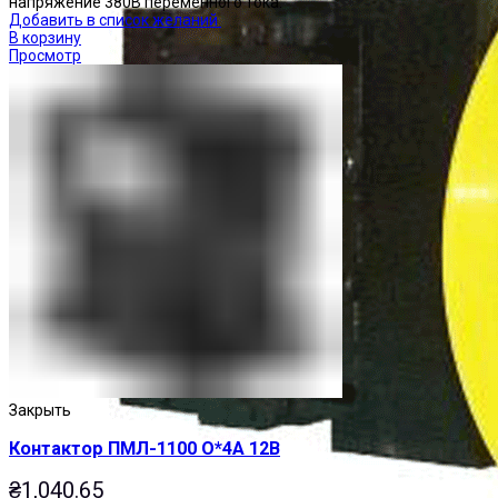
напряжение 380В переменного тока.
Добавить в список желаний
В корзину
Просмотр
Закрыть
Контактор ПМЛ-1100 О*4А 12В
₴
1,040.65