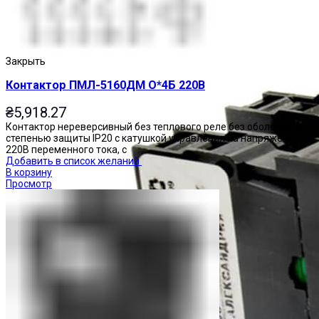
Закрыть
Контактор ПМЛ-5160ДМ О*4Б 220В
₴
5,918.27
Контактор нереверсивный без теплового реле без оболочки со
степенью защиты IP20 с катушкой управления на напряжение
220В переменного тока, с
Добавить в список желаний
В корзину
Просмотр