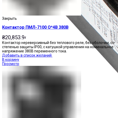
Закрыть
Контактор ПМЛ-7100 О*4В 380В
₴
20,853.94
Контактор нереверсивный без теплового реле, без оболочки, со
степенью защиты IP00, с катушкой управления на номинальное
напряжение 380В переменного тока.
Добавить в список желаний
В корзину
Просмотр
Приставки контактные