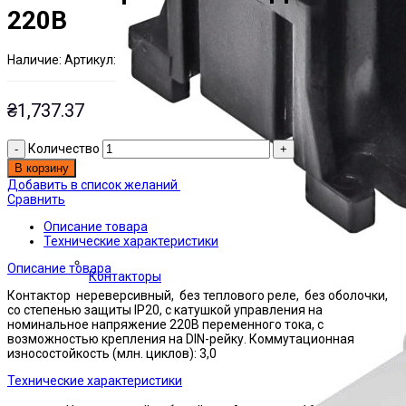
220В
Наличие:
Артикул:
Есть на складе
ЭТАЛ0001132
₴
1,737.37
Количество
В корзину
Добавить в список желаний
Сравнить
Описание товара
Технические характеристики
Описание товара
Контакторы
Контактор нереверсивный, без теплового реле, без оболочки,
со степенью защиты IP20, с катушкой управления на
номинальное напряжение 220В переменного тока, с
возможностью крепления на DIN-рейку. Коммутационная
износостойкость (млн. циклов): 3,0
Технические характеристики