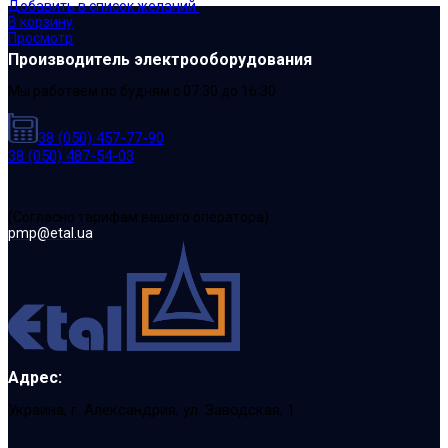
Добавить в список желаний
В корзину
Просмотр
Производитель электрооборудования
Мы работаем по будням с 07:30 до 16:30
38 (050) 457-77-90
38 (050) 487-54-03
(Cогласно тарифам вашего оператора)
pmp@etal.ua
Адрес:
Украина, г. Александрия, ул. Заводская, 1