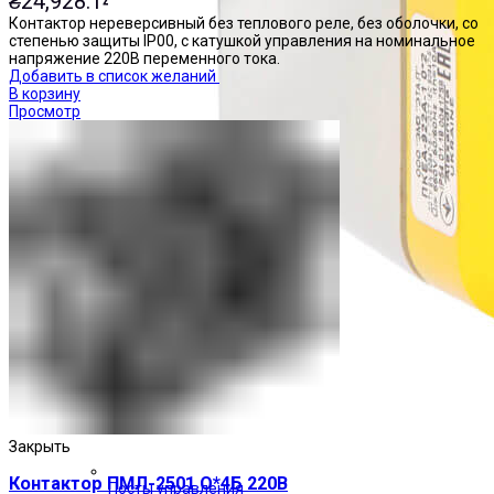
₴
24,928.14
Контактор нереверсивный без теплового реле, без оболочки, со
степенью защиты IP00, с катушкой управления на номинальное
напряжение 220В переменного тока.
Добавить в список желаний
В корзину
Просмотр
Закрыть
Контактор ПМЛ-2501 О*4Б 220В
Посты управления