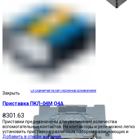
Ограничители перенапряжения
Закрыть
Приставка ПКЛ-04М О4А
₴
301.63
Приставки предназначены для увеличения количества
вспомогательных контактов. На контакторы и реле можно легко
установить приставку с различным набором размыкающих и
Добавить в список желаний