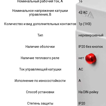
Номинальный рабочий ток, А
16
Номинальное напряжение катушки
42 AC
управления, В
Количество и вид дополнительных контактов
1р (1НЗ)
Тип
нереверсивный
Наличие оболочки
IP20 без кнопок
Наличие теплового реле
нет
Ток управляющей катушки
АС
Исполнение по износостойкости
А
Способ установки
На DIN-рейку
Степень защиты
IP20