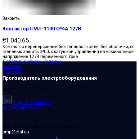
Закрыть
Контактор ПМЛ-1100 О*4А 127В
₴
1,040.65
Контактор нереверсивный без теплового реле, без оболочки, со
степенью защиты IP00, с катушкой управления на номинальное
напряжение 127В переменного тока.
Добавить в список желаний
В корзину
Просмотр
Производитель электрооборудования
Мы работаем по будням с 07:30 до 16:30
38 (050) 457-77-90
38 (050) 487-54-03
(Cогласно тарифам вашего оператора)
pmp@etal.ua