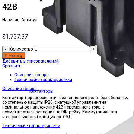
42В
Наличие:
Артикул:
Есть на складе
ЭТАЛ0001135
₴
1,737.37
Количество
В корзину
Добавить в список желаний
Сравнить
Описание товара
Технические характеристики
Описание товара
Контакторы
Контактор нереверсивный, без теплового реле, без оболочки,
со степенью защиты IP20, с катушкой управления на
номинальное напряжение 42В переменного тока, с
возможностью крепления на DIN-рейку. Коммутационная
износостойкость (млн. циклов): 3,0
Технические характеристики