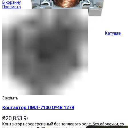
В корзину
Просмотр
Катушки
Кнопки управления
Закрыть
Контактор ПМЛ-7100 О*4В 127В
₴
20,853.94
Контактор нереверсивный без теплового реле, без оболочки, со