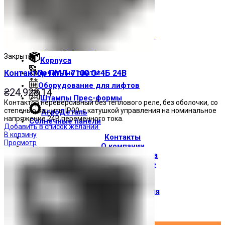
Световые индикаторы
Зуммеры
Электрощитовое оборудование
Трансформаторы
Закрыть
Корпуса
Печатные платы
Контактор ПМЛ-7100 О*4Б 24В
Оборудование для лифтов
₴
24,928.14
Штампы Прес-формы
Контактор нереверсивный без теплового реле, без оболочки, со
степенью защиты IP00, с катушкой управления на номинальное
АгроДеталь
напряжение 24В переменного тока.
Солнечные панели
Добавить в список желаний
В корзину
Контакты
Просмотр
О компании
Доставка и оплата
О торговой марке
Где купить
Новости
Вход / Регистрация
×