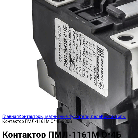
Click to enlarge
Главная
Контакторы, магнитные пускатели, реле
Контакторы
Контактор ПМЛ-1161М О*4Б 230В
Контактор ПМЛ-1161М О*4Б