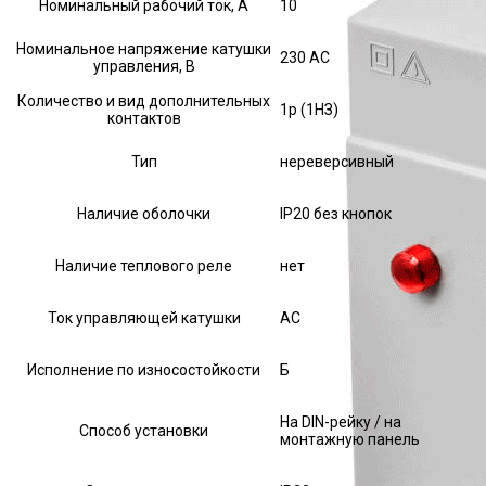
Номинальный рабочий ток, А
10
Номинальное напряжение катушки
230 AC
управления, В
Количество и вид дополнительных
1р (1НЗ)
контактов
Тип
нереверсивный
Наличие оболочки
IP20 без кнопок
Наличие теплового реле
нет
Ток управляющей катушки
АС
Исполнение по износостойкости
Б
На DIN-рейку / на
Способ установки
монтажную панель