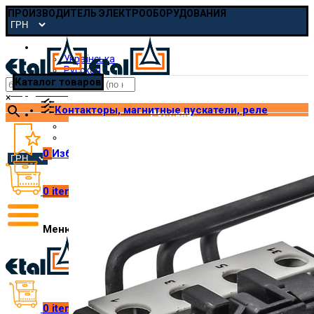
ПРОИЗВОДИТЕЛЬ ЭЛЕКТРООБОРУДОВАНИЯ
Русская
Українська
Русская
Каталог товаров
pmp@etal.ua
×
Контакторы, магнитные пускатели, реле
Русская
Українська
Русская
0
Избранное
0
items
/
₴
0.00
Меню
0
items
/
₴
0.00