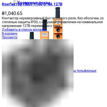
Кнопочные посты
Контактор ПМЛ-1100 О*4А 127В
₴
1,040.65
Контактор нереверсивный без теплового реле, без оболочки, со
степенью защиты IP00, с катушкой управления на номинальное
напряжение 127В переменного тока.
Добавить в список желаний
В корзину
Просмотр
Посты тельферные