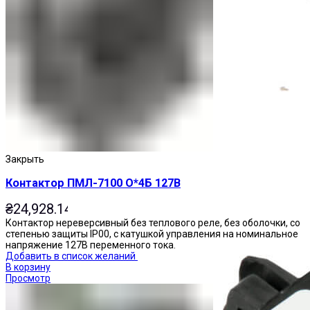
Приставки выдержки времени
Закрыть
Контактор ПМЛ-7100 О*4Б 127В
₴
24,928.14
Контактор нереверсивный без теплового реле, без оболочки, со
степенью защиты IP00, с катушкой управления на номинальное
напряжение 127В переменного тока.
Добавить в список желаний
В корзину
Просмотр