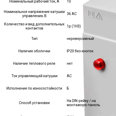
Номинальный рабочий ток, А
10
Номинальное напряжение катушки
36 AC
управления, В
Количество и вид дополнительных
1р (1НЗ)
контактов
Тип
нереверсивный
Наличие оболочки
IP20 без кнопок
Наличие теплового реле
нет
Ток управляющей катушки
АС
Исполнение по износостойкости
Б
На DIN-рейку / на
Способ установки
монтажную панель