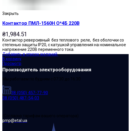
Закрыть
Контактор ПМЛ-1560Н О*4Б 220В
₴
1,984.51
Контактор реверсивный без теплового реле, без оболочки со
степенью защиты IP20, с катушкой управления на номинальное
напряжение 220В переменного тока.
Добавить в список желаний
В корзину
Просмотр
Производитель электрооборудования
Мы работаем по будням с 07:30 до 16:30
38 (050) 457-77-90
38 (050) 487-54-03
(Cогласно тарифам вашего оператора)
pmp@etal.ua