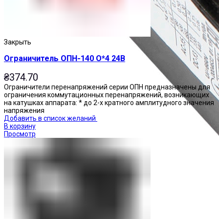
Закрыть
Ограничитель ОПН-140 О*4 24В
₴
374.70
Ограничители перенапряжений серии ОПН предназначены для
ограничения коммутационных перенапряжений, возникающих
на катушках аппарата: * до 2-х кратного амплитудного значения
напряжения
Добавить в список желаний
В корзину
Просмотр
Приставки контактные