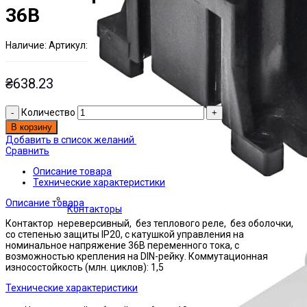
36В
Наличие:
Артикул:
Есть на складе
ЭТАЛ0000456
₴
638.23
Количество
В корзину
Добавить в список желаний
Сравнить
Описание товара
Технические характеристики
Описание товара
Контакторы
Контактор нереверсивный, без теплового реле, без оболочки,
со степенью защиты IP20, с катушкой управления на
номинальное напряжение 36В переменного тока, с
возможностью крепления на DIN-рейку. Коммутационная
износостойкость (млн. циклов): 1,5
Технические характеристики