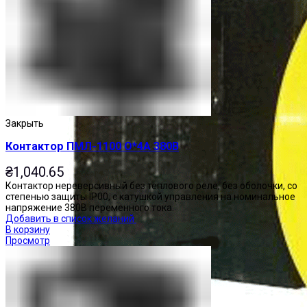
Закрыть
Контактор ПМЛ-1100 О*4А 380В
₴
1,040.65
Контактор нереверсивный без теплового реле, без оболочки, со
степенью защиты IP00, с катушкой управления на номинальное
напряжение 380В переменного тока.
Добавить в список желаний
В корзину
Просмотр