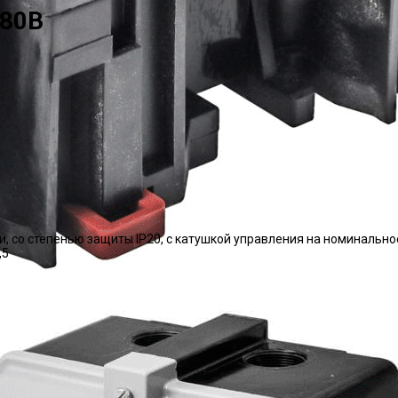
380В
и, со степенью защиты IP20, с катушкой управления на номинальн
,5