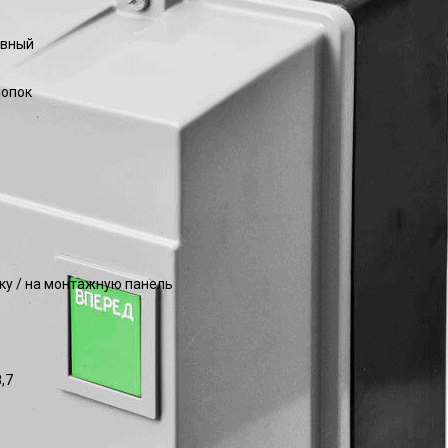
ивный
нопок
йку / на монтажную панель
,7