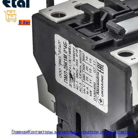
0
items
/
₴
0.00
Click to enlarge
Главная
Контакторы, магнитные пускатели, реле
Контакторы
К