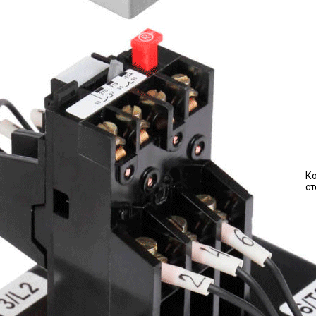
Ко
ст