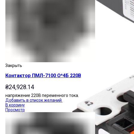
Закрыть
Контактор ПМЛ-7100 О*4Б 220В
₴
24,928.14
напряжение 220В переменного тока.
Добавить в список желаний
В корзину
Просмотр