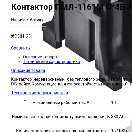
Контактор ПМЛ-1161М О*4Б 
Наличие:
Артикул:
₴
638.23
Сравнить
Описание товара
Технические характеристики
Описание товара
Контактор нереверсивный, без теплового реле, без оболочк
DIN-рейку. Коммутационная износостойкость (млн. циклов): 1
Технические характеристики
Номинальный рабочий ток, А
10
Номинальное напряжение катушки управления, В
380 AC
Количество и вид дополнительных контактов
1р (1НЗ)