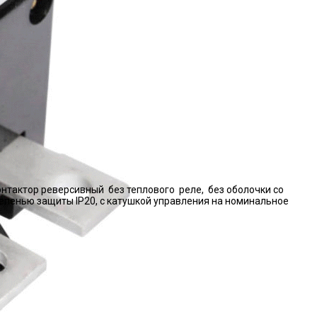
нтактор реверсивный без теплового реле, без оболочки со
епенью защиты IP20, с катушкой управления на номинальное