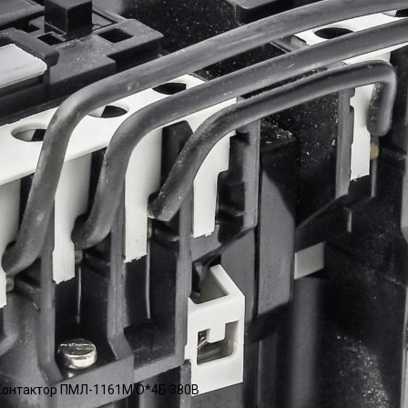
онтактор ПМЛ-1161М О*4Б 380В