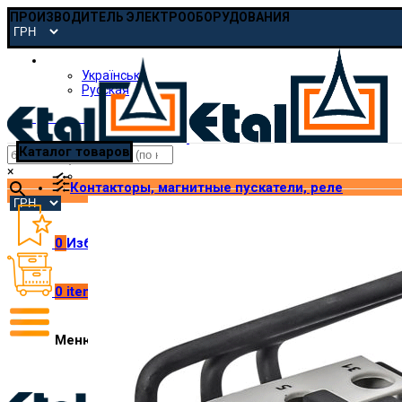
ПРОИЗВОДИТЕЛЬ ЭЛЕКТРООБОРУДОВАНИЯ
Русская
Українська
Русская
pmp@etal.ua
Каталог товаров
×
Контакторы, магнитные пускатели, реле
0
Избранное
0
items
/
₴
0.00
Меню