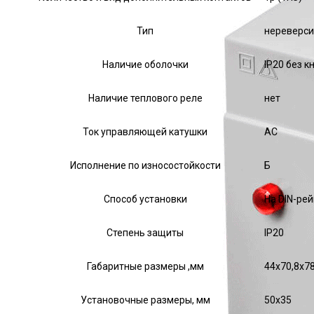
Тип
нереверс
Наличие оболочки
IP20 без к
Наличие теплового реле
нет
Ток управляющей катушки
АС
Исполнение по износостойкости
Б
Способ установки
На DIN-ре
Степень защиты
IP20
Габаритные размеры ,мм
44х70,8х78
Установочные размеры, мм
50х35