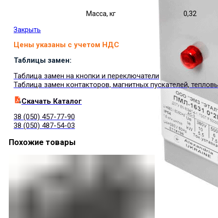
Масса, кг
0,32
Закрыть
Цены указаны с учетом НДС
Таблицы замен:
Таблица замен на кнопки и переключатели
Таблица замен контакторов, магнитных пускателей, теплов
Cкачать Каталог
38 (050) 457-77-90
38 (050) 487-54-03
Похожие товары