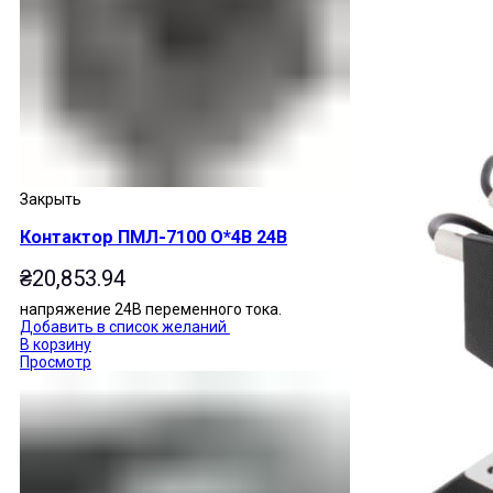
Закрыть
Контактор ПМЛ-7100 О*4В 24В
₴
20,853.94
напряжение 24В переменного тока.
Добавить в список желаний
В корзину
Просмотр