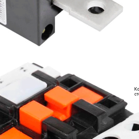
Ко
ст