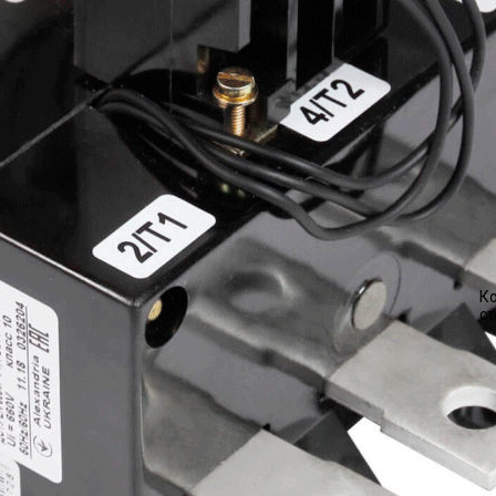
Ко
ст