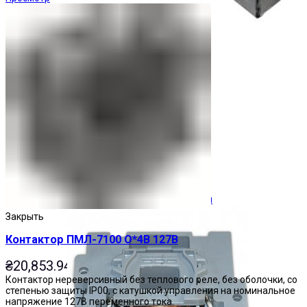
Ограничители перенапряжения
Закрыть
Контактор ПМЛ-7100 О*4В 127В
₴
20,853.94
Контактор нереверсивный без теплового реле, без оболочки, со
степенью защиты IP00, с катушкой управления на номинальное
напряжение 127В переменного тока.