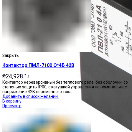
Закрыть
Контактор ПМЛ-7100 О*4Б 42В
₴
24,928.14
Контактор нереверсивный без теплового реле, без оболочки, со
степенью защиты IP00, с катушкой управления на номинальное
напряжение 42В переменного тока.
Добавить в список желаний
В корзину
Просмотр