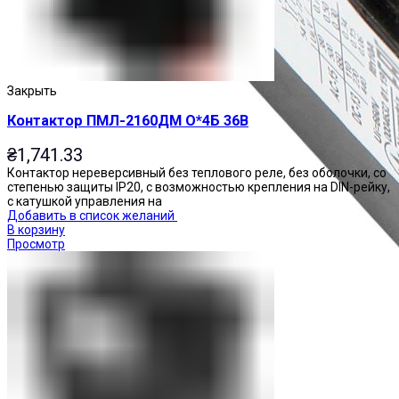
Закрыть
Контактор ПМЛ-2160ДМ О*4Б 36В
₴
1,741.33
Контактор нереверсивный без теплового реле, без оболочки, со
степенью защиты IP20, с возможностью крепления на DIN-рейку,
с катушкой управления на
Добавить в список желаний
В корзину
Просмотр
Приставки контактные