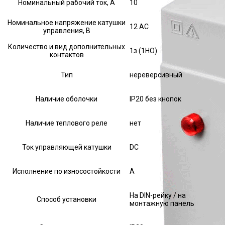
Номинальный рабочий ток, А
10
Номинальное напряжение катушки
12 AC
управления, В
Количество и вид дополнительных
1з (1НО)
контактов
Тип
нереверсивный
Наличие оболочки
IP20 без кнопок
Наличие теплового реле
нет
Ток управляющей катушки
DC
Исполнение по износостойкости
А
На DIN-рейку / на
Способ установки
монтажную панель