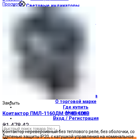
Просмотр
Световые индикаторы
Зуммеры
Электрощитовое оборудование
Трансформаторы
Корпуса
Печатные платы
Оборудование для лифтов
Штампы Прес-формы
АгроДеталь
Солнечные панели
Контакты
О компании
Доставка и оплата
О торговой марке
Закрыть
Где купить
Новости
Контактор ПМЛ-1160ДМ О*4Б 400В
Вход / Регистрация
₴
1,478.42
Контактор нереверсивный без теплового реле, без оболочки, со
×
степенью защиты IP20, с катушкой управления на номинальное