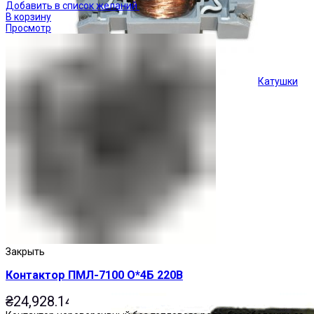
Добавить в список желаний
В корзину
Просмотр
Катушки
Кнопки управления
Закрыть
Контактор ПМЛ-7100 О*4Б 220В
₴
24,928.14