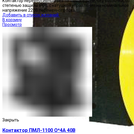
Контактор нереверсивный без теплового реле, без оболочки, со
степенью защиты IP00, с катушкой управления на номинальное
напряжение 220В переменного тока.
Добавить в список желаний
В корзину
Просмотр
Закрыть
Контактор ПМЛ-1100 О*4А 40В