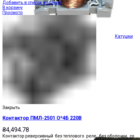
Добавить в список желаний
В корзину
Просмотр
Катушки
Кнопки управления
Закрыть
Контактор ПМЛ-2501 О*4Б 220В
₴
4,494.78
Контактор реверсивный без теплового реле, без оболочки, со