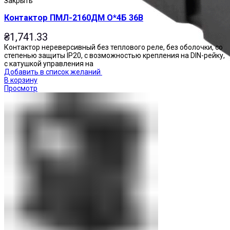
Закрыть
Контактор ПМЛ-2160ДМ О*4Б 36В
₴
1,741.33
Контактор нереверсивный без теплового реле, без оболочки, со
степенью защиты IP20, с возможностью крепления на DIN-рейку,
с катушкой управления на
Добавить в список желаний
В корзину
Просмотр
Реле промежуточные