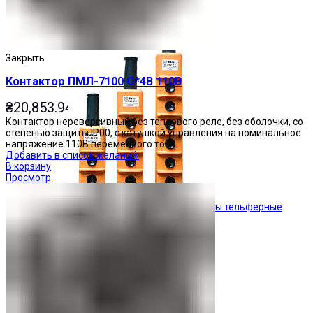
Кнопочные посты
Закрыть
Контактор ПМЛ-7100 О*4В 110В
₴
20,853.94
Контактор нереверсивный без теплового реле, без оболочки, со
степенью защиты IP00, с катушкой управления на номинальное
напряжение 110В переменного тока.
Добавить в список желаний
В корзину
Просмотр
Посты тельферные