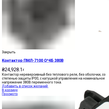
Приставки выдержки времени
Закрыть
Контактор ПМЛ-7100 О*4Б 380В
₴
24,928.14
Контактор нереверсивный без теплового реле, без оболочки, со
степенью защиты IP00, с катушкой управления на номинальное
напряжение 380В переменного тока.
Добавить в список желаний
В корзину
Просмотр