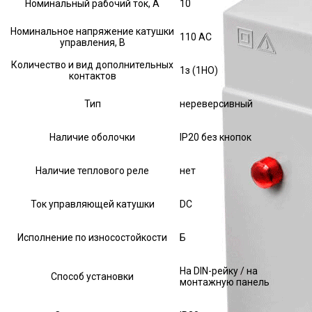
Номинальный рабочий ток, А
10
Номинальное напряжение катушки
110 AC
управления, В
Количество и вид дополнительных
1з (1НО)
контактов
Тип
нереверсивный
Наличие оболочки
IP20 без кнопок
Наличие теплового реле
нет
Ток управляющей катушки
DC
Исполнение по износостойкости
Б
На DIN-рейку / на
Способ установки
монтажную панель