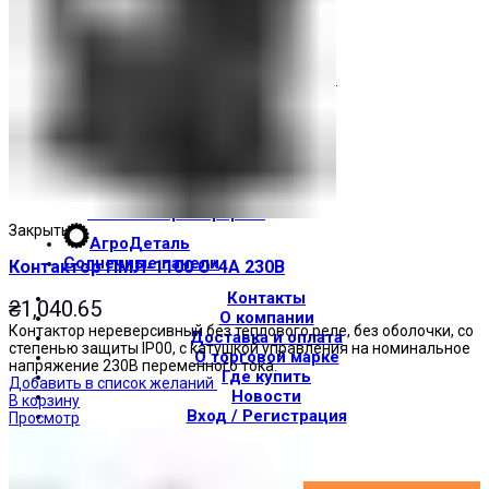
Световые индикаторы
Зуммеры
Электрощитовое оборудование
Трансформаторы
Корпуса
Печатные платы
Оборудование для лифтов
Штампы Прес-формы
Закрыть
АгроДеталь
Солнечные панели
Контактор ПМЛ-1100 О*4А 230В
Контакты
₴
1,040.65
О компании
Контактор нереверсивный без теплового реле, без оболочки, со
Доставка и оплата
степенью защиты IP00, с катушкой управления на номинальное
О торговой марке
напряжение 230В переменного тока.
Где купить
Добавить в список желаний
Новости
В корзину
Вход / Регистрация
Просмотр
×