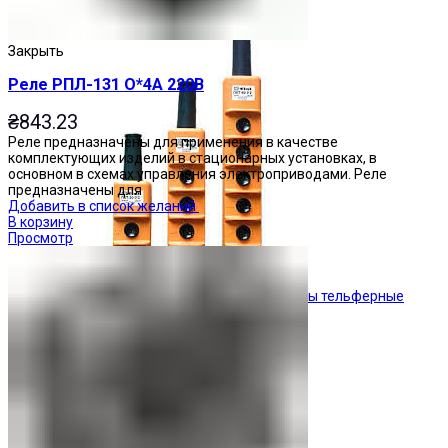
Кнопочные посты
Закрыть
Реле РПЛ-131 О*4А 220В
₴
843.23
Реле предназначены для применения в качестве
комплектующих изделий в стационарных установках, в
основном в схемах управления электроприводами. Реле
предназначены для
Добавить в список желаний
В корзину
Просмотр
Посты тельферные