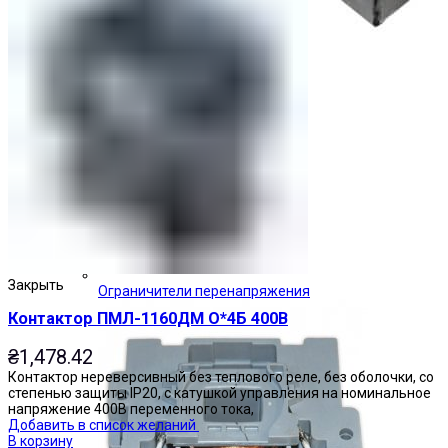
Закрыть
Ограничители перенапряжения
Контактор ПМЛ-1160ДМ О*4Б 400В
₴
1,478.42
Контактор нереверсивный без теплового реле, без оболочки, со
степенью защиты IP20, с катушкой управления на номинальное
напряжение 400В переменного тока,
Добавить в список желаний
В корзину