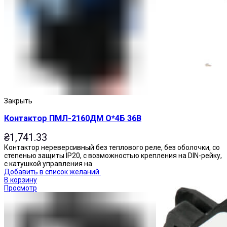
Приставки выдержки времени
Закрыть
Контактор ПМЛ-2160ДМ О*4Б 36В
₴
1,741.33
Контактор нереверсивный без теплового реле, без оболочки, со
степенью защиты IP20, с возможностью крепления на DIN-рейку,
с катушкой управления на
Добавить в список желаний
В корзину
Просмотр