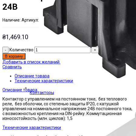
24В
Наличие:
Артикул:
Есть на складе
ЭТАЛ0156665
₴
1,469.10
Количество
В корзину
Добавить в список желаний
Сравнить
Описание товара
Технические характеристики
Описание товара
Контакторы
Контактор с управлением на постоянном токе, без теплового
реле, без оболочки, со степенью защиты IP20, с катушкой
управления на номинальное напряжение 24В постоянного тока,
с возможностью крепления на DIN-рейку. Коммутационная
износостойкость (млн. циклов): 1,5
Технические характеристики