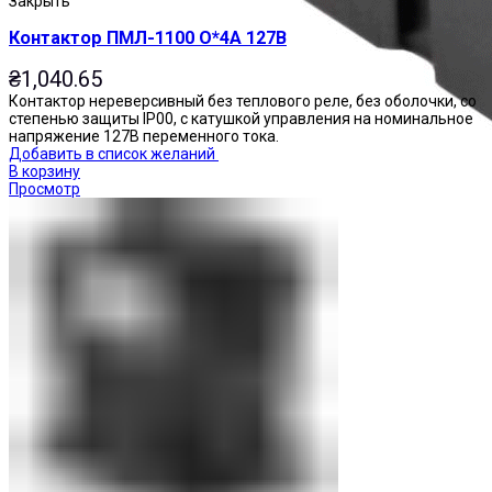
Закрыть
Контактор ПМЛ-1100 О*4А 127В
₴
1,040.65
Контактор нереверсивный без теплового реле, без оболочки, со
степенью защиты IP00, с катушкой управления на номинальное
напряжение 127В переменного тока.
Добавить в список желаний
В корзину
Просмотр
Реле промежуточные