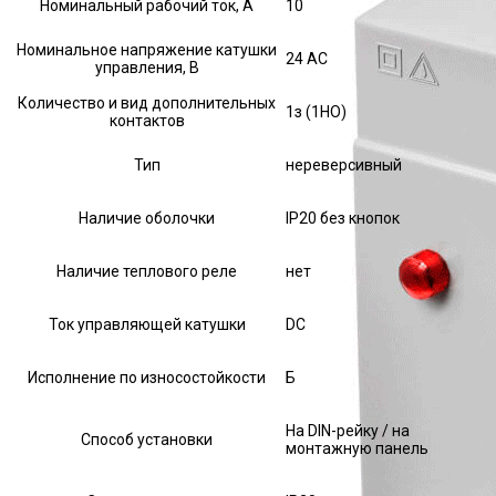
Номинальный рабочий ток, А
10
Номинальное напряжение катушки
24 AC
управления, В
Количество и вид дополнительных
1з (1НО)
контактов
Тип
нереверсивный
Наличие оболочки
IP20 без кнопок
Наличие теплового реле
нет
Ток управляющей катушки
DC
Исполнение по износостойкости
Б
На DIN-рейку / на
Способ установки
монтажную панель