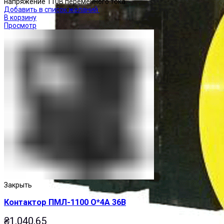
напряжение 110В переменного тока.
Добавить в список желаний
В корзину
Просмотр
Закрыть
Контактор ПМЛ-1100 О*4А 36В
₴
1,040.65