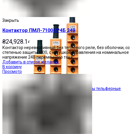
Кнопочные посты
Закрыть
Контактор ПМЛ-7100 О*4Б 24В
₴
24,928.14
Контактор нереверсивный без теплового реле, без оболочки, со
степенью защиты IP00, с катушкой управления на номинальное
напряжение 24В переменного тока.
Добавить в список желаний
В корзину
Просмотр
Посты тельферные