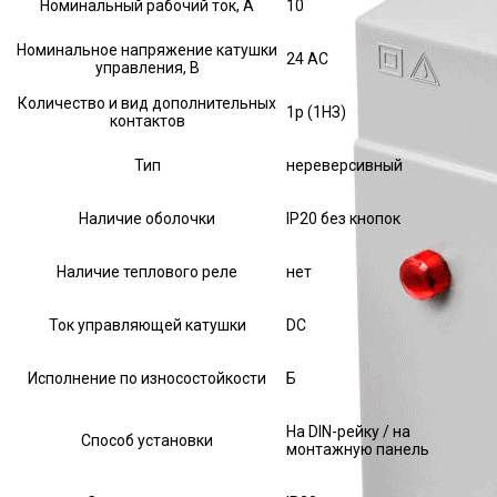
Номинальный рабочий ток, А
10
Номинальное напряжение катушки
24 AC
управления, В
Количество и вид дополнительных
1р (1НЗ)
контактов
Тип
нереверсивный
Наличие оболочки
IP20 без кнопок
Наличие теплового реле
нет
Ток управляющей катушки
DC
Исполнение по износостойкости
Б
На DIN-рейку / на
Способ установки
монтажную панель