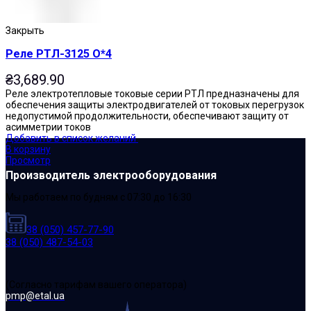
Закрыть
Реле РТЛ-3125 О*4
₴
3,689.90
Реле электротепловые токовые серии РТЛ предназначены для
обеспечения защиты электродвигателей от токовых перегрузок
недопустимой продолжительности, обеспечивают защиту от
асимметрии токов
Добавить в список желаний
В корзину
Просмотр
Производитель электрооборудования
Мы работаем по будням с 07:30 до 16:30
38 (050) 457-77-90
38 (050) 487-54-03
(Cогласно тарифам вашего оператора)
pmp@etal.ua