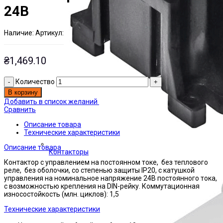
24В
Наличие:
Артикул:
Есть на складе
ЭТАЛ0160805
₴
1,469.10
Количество
В корзину
Добавить в список желаний
Сравнить
Описание товара
Технические характеристики
Описание товара
Контакторы
Контактор с управлением на постоянном токе, без теплового
реле, без оболочки, со степенью защиты IP20, с катушкой
управления на номинальное напряжение 24В постоянного тока,
с возможностью крепления на DIN-рейку. Коммутационная
износостойкость (млн. циклов): 1,5
Технические характеристики