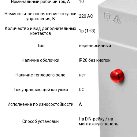
Номинальный рабочий ток, А
10
Номинальное напряжение катушки
220 AC
управления, В
Количество и вид дополнительных
1р (1НЗ)
контактов
Тип
нереверсивный
Наличие оболочки
IP20 без кнопок
Наличие теплового реле
нет
Ток управляющей катушки
DC
Исполнение по износостойкости
А
На DIN-рейку / на
Способ установки
монтажную панель