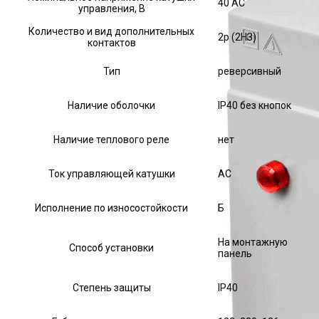
40 AC
управления, В
Количество и вид дополнительных
2р (2НЗ)
контактов
Тип
реверсивный
Наличие оболочки
IP40 без кнопок
Наличие теплового реле
нет
Ток управляющей катушки
АС
Исполнение по износостойкости
Б
На монтажную
Способ установки
панель
Степень защиты
IP40