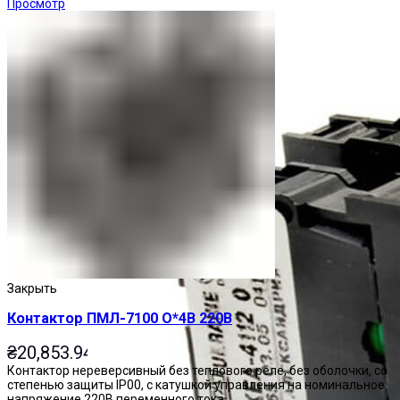
Просмотр
Закрыть
Контактор ПМЛ-7100 О*4В 220В
₴
20,853.94
Контактор нереверсивный без теплового реле, без оболочки, со
степенью защиты IP00, с катушкой управления на номинальное
напряжение 220В переменного тока.