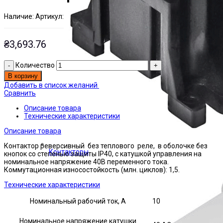
Наличие:
Артикул:
Есть на складе
ЭТАЛ0190430
₴
3,693.76
Количество
В корзину
Добавить в список желаний
Сравнить
Описание товара
Технические характеристики
Описание товара
Контактор реверсивный без теплового реле, в оболочке без
Контакторы
кнопок со степенью защиты IP40, с катушкой управления на
номинальное напряжение 40В переменного тока.
Коммутационная износостойкость (млн. циклов): 1,5.
Технические характеристики
Номинальный рабочий ток, А
10
Номинальное напряжение катушки