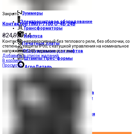
Световые индикаторы
Зуммеры
Закрыть
Электрощитовое оборудование
Контактор ПМЛ-7100 О*4Б 24В
Трансформаторы
₴
24,928.14
Корпуса
Контактор нереверсивный без теплового реле, без оболочки, со
Печатные платы
степенью защиты IP00, с катушкой управления на номинальное
Оборудование для лифтов
напряжение 24В переменного тока.
Добавить в список желаний
Штампы Прес-формы
В корзину
Просмотр
АгроДеталь
Солнечные панели
Контакты
О компании
Доставка и оплата
О торговой марке
Где купить
Новости
Вход / Регистрация
×