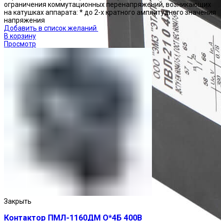
ограничения коммутационных перенапряжений, возникающих
на катушках аппарата: * до 2-х кратного амплитудного значения
напряжения
Добавить в список желаний
В корзину
Просмотр
Закрыть
Контактор ПМЛ-1160ДМ О*4Б 400В