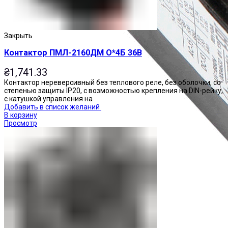
Закрыть
Контактор ПМЛ-2160ДМ О*4Б 36В
₴
1,741.33
Контактор нереверсивный без теплового реле, без оболочки, со
степенью защиты IP20, с возможностью крепления на DIN-рейку,
с катушкой управления на
Добавить в список желаний
В корзину
Просмотр
Приставки контактные