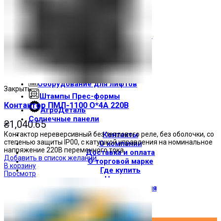
Световые индикаторы
Зуммеры
Электрощитовое оборудование
Трансформаторы
Корпуса
Печатные платы
Оборудование для лифтов
Закрыть
Штампы Прес-формы
Контактор ПМЛ-1100 О*4А 220В
АгроДеталь
Солнечные панели
₴
1,040.65
Контактор нереверсивный без теплового реле, без оболочки, со
Контакты
степенью защиты IP00, с катушкой управления на номинальное
О компании
напряжение 220В переменного тока.
Доставка и оплата
Добавить в список желаний
О торговой марке
В корзину
Где купить
Просмотр
Новости
Вход / Регистрация
×