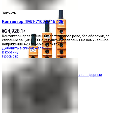
Кнопочные посты
Закрыть
Контактор ПМЛ-7100 О*4Б 42В
₴
24,928.14
Контактор нереверсивный без теплового реле, без оболочки, со
степенью защиты IP00, с катушкой управления на номинальное
напряжение 42В переменного тока.
Добавить в список желаний
В корзину
Просмотр
Посты тельферные