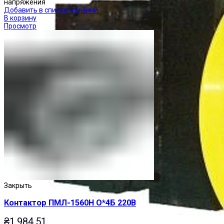
напряжения
Добавить в список желаний
В корзину
Просмотр
Закрыть
Контактор ПМЛ-1560Н О*4Б 220В
₴
1,984.51