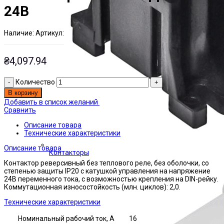
24В
Наличие:
Артикул:
Есть на складе
ЭТАЛ0001175
₴
4,097.94
Количество
В корзину
Добавить в список желаний
Сравнить
Описание товара
Технические характеристики
Описание товара
Контакторы
Контактор реверсивный без теплового реле, без оболочки, со
степенью защиты IP20 с катушкой управления на напряжение
24В переменного тока, с возможностью крепления на DIN-рейку.
Коммутационная износостойкость (млн. циклов): 2,0.
Технические характеристики
Номинальный рабочий ток, А
16